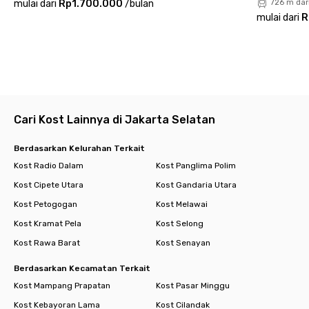
mulai dari
Rp1.700.000
/
bulan
726 m dar
mulai dari
R
Cari Kost Lainnya di Jakarta Selatan
Berdasarkan Kelurahan Terkait
Kost Radio Dalam
Kost Panglima Polim
Kost Cipete Utara
Kost Gandaria Utara
Kost Petogogan
Kost Melawai
Kost Kramat Pela
Kost Selong
Kost Rawa Barat
Kost Senayan
Berdasarkan Kecamatan Terkait
Kost Mampang Prapatan
Kost Pasar Minggu
Kost Kebayoran Lama
Kost Cilandak