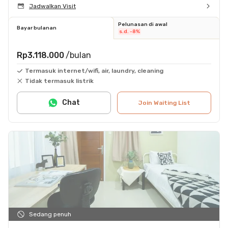
Jadwalkan Visit
Pelunasan di awal
Bayar bulanan
s.d. -8%
Rp3.118.000
/bulan
Termasuk internet/wifi, air, laundry, cleaning
Tidak termasuk listrik
Chat
Join Waiting List
Sedang penuh