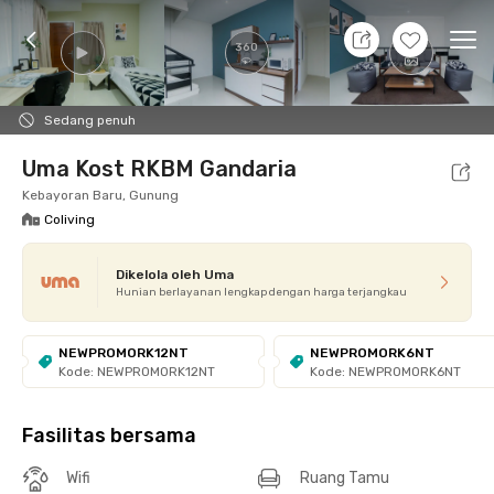
7 Agt 26 - Belum tahu
+
11
Ope
360
Foto
Fasilitas bersama
Promo cUma-cUma
Loka
Sedang penuh
Uma Kost RKBM Gandaria
Kebayoran Baru, Gunung
Coliving
Dikelola oleh Uma
Hunian berlayanan lengkap dengan harga terjangkau
NEWPROMORK12NT
NEWPROMORK6NT
Kode: NEWPROMORK12NT
Kode: NEWPROMORK6NT
Fasilitas bersama
Wifi
Ruang Tamu