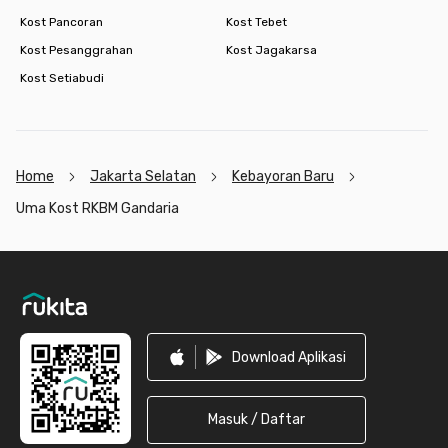
Kost Pancoran
Kost Tebet
Kost Pesanggrahan
Kost Jagakarsa
Kost Setiabudi
Home
Jakarta Selatan
Kebayoran Baru
Uma Kost RKBM Gandaria
Footer
Download Aplikasi
Masuk / Daftar