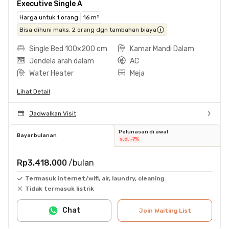
Executive Single A
Harga untuk 1 orang
16 m²
Bisa dihuni maks. 2 orang dgn tambahan biaya
Single Bed 100x200 cm
Kamar Mandi Dalam
Jendela arah dalam
AC
Water Heater
Meja
Lihat Detail
Jadwalkan Visit
Pelunasan di awal
Bayar bulanan
s.d. -7%
Rp3.418.000
/bulan
Termasuk internet/wifi, air, laundry, cleaning
Tidak termasuk listrik
Chat
Join Waiting List