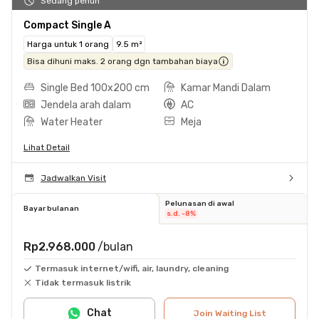
Sedang penuh
Compact Single A
Harga untuk 1 orang
9.5 m²
Bisa dihuni maks. 2 orang dgn tambahan biaya
Single Bed 100x200 cm
Kamar Mandi Dalam
Jendela arah dalam
AC
Water Heater
Meja
Lihat Detail
Jadwalkan Visit
Pelunasan di awal
Bayar bulanan
s.d. -8%
Rp2.968.000
/bulan
Termasuk internet/wifi, air, laundry, cleaning
Tidak termasuk listrik
Chat
Join Waiting List