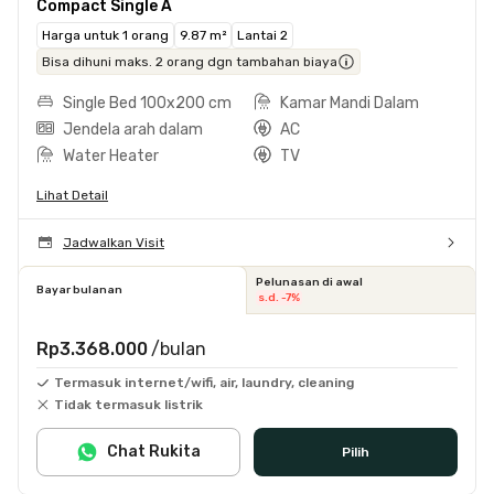
Compact Single A
Harga untuk 1 orang
9.87 m²
Lantai 2
Bisa dihuni maks. 2 orang dgn tambahan biaya
Single Bed 100x200 cm
Kamar Mandi Dalam
Jendela arah dalam
AC
Water Heater
TV
Lihat Detail
Jadwalkan Visit
Pelunasan di awal
Bayar bulanan
s.d. -7%
Rp3.368.000
/bulan
Termasuk internet/wifi, air, laundry, cleaning
Tidak termasuk listrik
Chat Rukita
Pilih