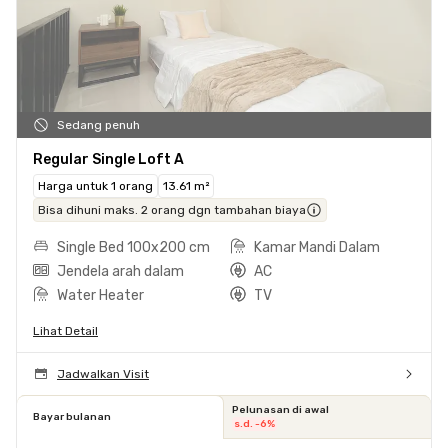
Sedang penuh
Regular Single Loft A
Harga untuk 1 orang
13.61 m²
Bisa dihuni maks. 2 orang dgn tambahan biaya
Single Bed 100x200 cm
Kamar Mandi Dalam
Jendela arah dalam
AC
Water Heater
TV
Lihat Detail
Jadwalkan Visit
Pelunasan di awal
Bayar bulanan
s.d. -6%