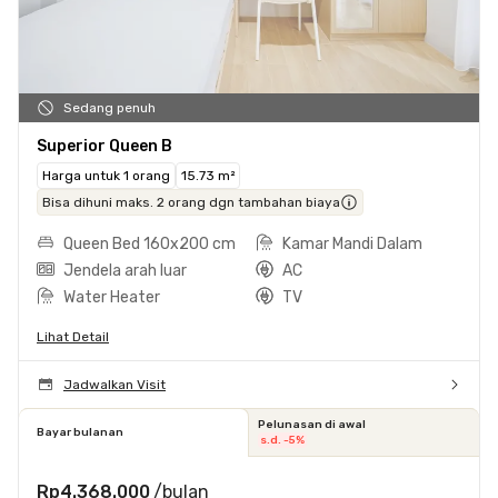
Sedang penuh
Superior Queen B
Harga untuk 1 orang
15.73 m²
Bisa dihuni maks. 2 orang dgn tambahan biaya
Queen Bed 160x200 cm
Kamar Mandi Dalam
Jendela arah luar
AC
Water Heater
TV
Lihat Detail
Jadwalkan Visit
Pelunasan di awal
Bayar bulanan
s.d. -5%
Rp4.368.000
/bulan