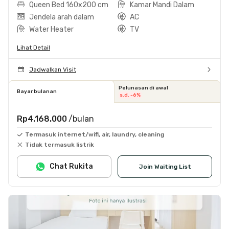
Queen Bed 160x200 cm
Kamar Mandi Dalam
Jendela arah dalam
AC
Water Heater
TV
Lihat Detail
Jadwalkan Visit
Pelunasan di awal
Bayar bulanan
s.d. -6%
Rp4.168.000
/bulan
Termasuk internet/wifi, air, laundry, cleaning
Tidak termasuk listrik
Chat Rukita
Join Waiting List