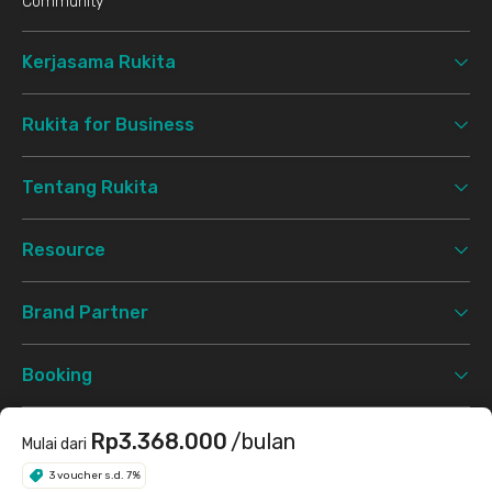
Community
Kerjasama Rukita
Rukita for Business
Tentang Rukita
Resource
Brand Partner
Booking
Support
Rp3.368.000
/bulan
Mulai dari
3 voucher s.d. 7%