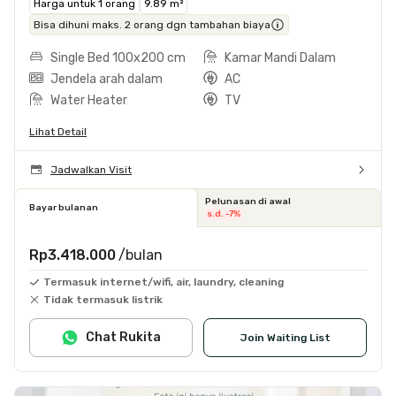
Harga untuk 1 orang
9.89 m²
Bisa dihuni maks. 2 orang dgn tambahan biaya
Single Bed 100x200 cm
Kamar Mandi Dalam
Jendela arah dalam
AC
Water Heater
TV
Lihat Detail
Jadwalkan Visit
Pelunasan di awal
Bayar bulanan
s.d. -7%
Rp3.418.000
/bulan
Termasuk internet/wifi, air, laundry, cleaning
Tidak termasuk listrik
Chat Rukita
Join Waiting List