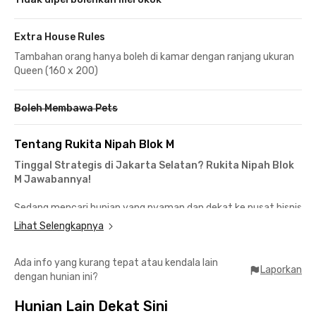
Extra House Rules
Tambahan orang hanya boleh di kamar dengan ranjang ukuran
Queen (160 x 200)
Boleh Membawa Pets
Tentang Rukita Nipah Blok M
Tinggal Strategis di Jakarta Selatan? Rukita Nipah Blok
M Jawabannya!
Sedang mencari hunian yang nyaman dan dekat ke pusat bisnis
Jakarta? Rukita Nipah Blok M hadir sebagai pilihan ideal untuk
Lihat Selengkapnya
para profesional dengan mobilitas tinggi. Terletak di Jalan
Prapanca Raya, kost coliving ini menawarkan akses strategis
Ada info yang kurang tepat atau kendala lain
ke sejumlah kawasan perkantoran utama di Jakarta Selatan.
Laporkan
dengan hunian ini?
📍 SCBD – 13 menit berkendara
Hunian Lain Dekat Sini
📍 Kuningan – 13 menit berkendara