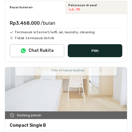
Pelunasan di awal
Bayar bulanan
s.d. -7%
Rp3.468.000
/bulan
Termasuk internet/wifi, air, laundry, cleaning
Tidak termasuk listrik
Chat Rukita
Pilih
Sedang penuh
Compact Single B