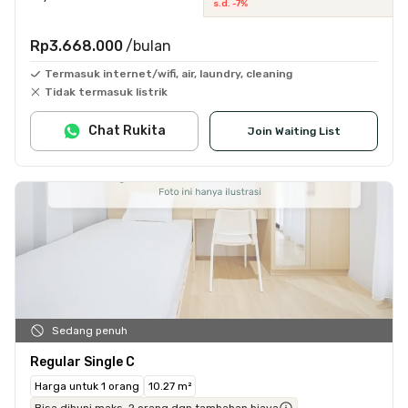
s.d. -7%
Rp3.668.000
/bulan
Termasuk internet/wifi, air, laundry, cleaning
Tidak termasuk listrik
Chat Rukita
Join Waiting List
Sedang penuh
Regular Single C
Harga untuk 1 orang
10.27 m²
Bisa dihuni maks. 2 orang dgn tambahan biaya