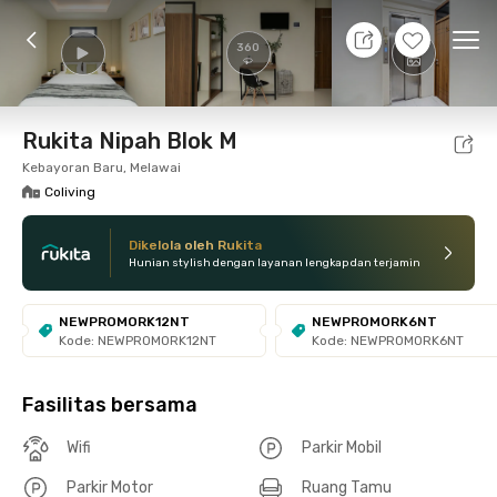
9 Agt 26 - Belum tahu
+
23
Ope
360
Foto
Fasilitas bersama
Lokasi
Kamar
Atura
Rukita Nipah Blok M
Kebayoran Baru, Melawai
Coliving
Dikelola oleh Rukita
Hunian stylish dengan layanan lengkap dan terjamin
NEWPROMORK12NT
NEWPROMORK6NT
Kode: NEWPROMORK12NT
Kode: NEWPROMORK6NT
Fasilitas bersama
Wifi
Parkir Mobil
Parkir Motor
Ruang Tamu