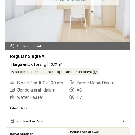
Sedang penuh
Regular Single A
Harga untuk 1 orang
13.17 m²
Bisa dihuni maks. 2 orang dgn tambahan biaya
Single Bed 100x200 cm
Kamar Mandi Dalam
Jendela arah dalam
AC
Water Heater
TV
Lihat Detail
Jadwalkan Visit
Pelunasan di awal
Bayar bulanan