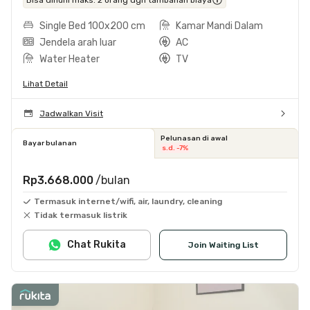
Single Bed 100x200 cm
Kamar Mandi Dalam
Jendela arah luar
AC
Water Heater
TV
Lihat Detail
Jadwalkan Visit
Pelunasan di awal
Bayar bulanan
s.d. -7%
Rp3.668.000
/bulan
Termasuk internet/wifi, air, laundry, cleaning
Tidak termasuk listrik
Chat Rukita
Join Waiting List