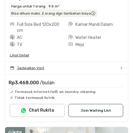
Harga untuk 1 orang
9.5 m²
Bisa dihuni maks. 2 orang dgn tambahan biaya
Full Size Bed 120x200
Kamar Mandi Dalam
cm
AC
Water Heater
TV
Meja
Lihat Detail
Jadwalkan Visit
Rp3.468.000
/bulan
Termasuk internet/wifi, air, laundry, cleaning
Tidak termasuk listrik
Chat Rukita
Join Waiting List