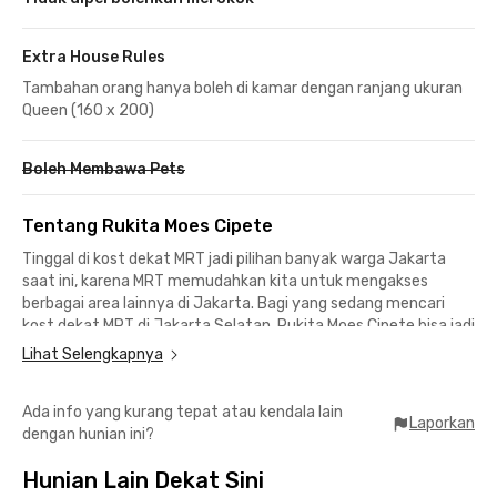
Extra House Rules
Tambahan orang hanya boleh di kamar dengan ranjang ukuran
Queen (160 x 200)
Boleh Membawa Pets
Tentang Rukita Moes Cipete
Tinggal di kost dekat MRT jadi pilihan banyak warga Jakarta
saat ini, karena MRT memudahkan kita untuk mengakses
berbagai area lainnya di Jakarta. Bagi yang sedang mencari
kost dekat MRT di Jakarta Selatan, Rukita Moes Cipete bisa jadi
solusi, karena kost coliving ini berlokasi hanya 10 menit jalan
Lihat Selengkapnya
kaki ke stasiun MRT Cipete.
Ada info yang kurang tepat atau kendala lain
Lokasi Strategis ke Mall & Pusat Bisnis
Laporkan
dengan hunian ini?
📍 10 menit jalan kaki ke Stasiun MRT Cipete
📍 8 menit ke MRT Haji Nawi dan MRT Blok A
Hunian Lain Dekat Sini
📍 Berdekatan dengan pusat bisnis dan hiburan: Cilandak,