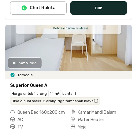
Chat Rukita
Pilih
Lihat Video
Tersedia
Superior Queen A
Harga untuk 1 orang
14 m²
Lantai 1
Bisa dihuni maks. 2 orang dgn tambahan biaya
Queen Bed 160x200 cm
Kamar Mandi Dalam
AC
Water Heater
TV
Meja