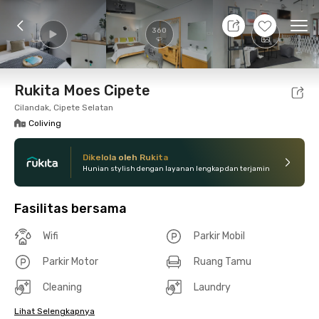
9 Agt 26 - Belum tahu
+
8
Ope
360
Foto
Fasilitas bersama
Lokasi
Kamar
Atura
Rukita Moes Cipete
Cilandak, Cipete Selatan
Coliving
Dikelola oleh Rukita
Hunian stylish dengan layanan lengkap dan terjamin
Fasilitas bersama
Wifi
Parkir Mobil
Parkir Motor
Ruang Tamu
Cleaning
Laundry
Lihat Selengkapnya