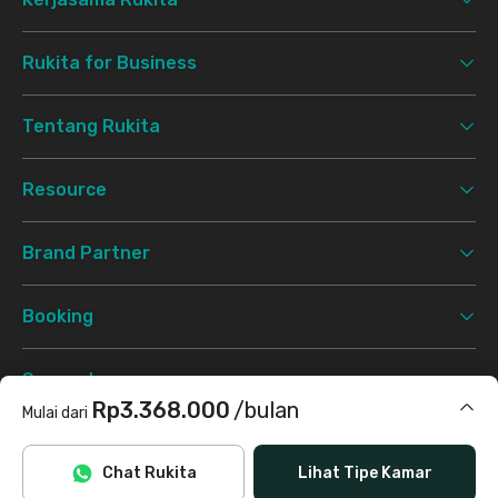
Rukita for Business
Tentang Rukita
Resource
Brand Partner
Booking
Support
Rp3.368.000
/bulan
Mulai dari
Syarat & Ketentuan
Kebijakan Privasi
©
2026 Rukita. All rights reserved.
Termasuk internet/wifi, air, laundry, cleaning
Chat Rukita
Lihat Tipe Kamar
Facebook
Instagram
Twitter
TikTok