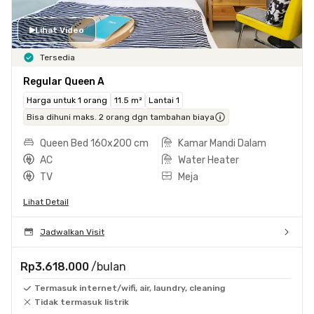
Lihat Video
Tersedia
Regular Queen A
Harga untuk 1 orang
11.5 m²
Lantai 1
Bisa dihuni maks. 2 orang dgn tambahan biaya
Queen Bed 160x200 cm
Kamar Mandi Dalam
AC
Water Heater
TV
Meja
Lihat Detail
Jadwalkan Visit
Rp3.618.000
/bulan
Termasuk internet/wifi, air, laundry, cleaning
Tidak termasuk listrik