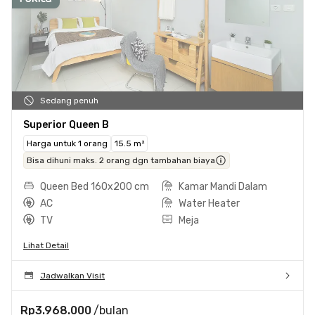
Sedang penuh
Superior Queen B
Harga untuk 1 orang
15.5 m²
Bisa dihuni maks. 2 orang dgn tambahan biaya
Queen Bed 160x200 cm
Kamar Mandi Dalam
AC
Water Heater
TV
Meja
Lihat Detail
Jadwalkan Visit
Rp3.968.000
/bulan