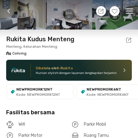
10 Agt 26 - Belum tahu
+
24
Ope
360
Foto
Fasilitas bersama
Lokasi
Kamar
Atura
Rukita Kudus Menteng
Menteng, Kelurahan Menteng
Coliving
Dikelola oleh Rukita
Hunian stylish dengan layanan lengkap dan terjamin
NEWPROMORK12NT
NEWPROMORK6NT
Kode: NEWPROMORK12NT
Kode: NEWPROMORK6NT
Fasilitas bersama
Wifi
Parkir Mobil
Parkir Motor
Ruang Tamu