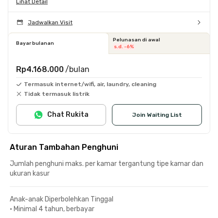
Lihat Detail
Jadwalkan Visit
Pelunasan di awal
Bayar bulanan
s.d. -6%
Rp4.168.000
/bulan
Termasuk internet/wifi, air, laundry, cleaning
Tidak termasuk listrik
Chat Rukita
Join Waiting List
Aturan Tambahan Penghuni
Jumlah penghuni maks. per kamar tergantung tipe kamar dan
ukuran kasur
Anak-anak Diperbolehkan Tinggal
•
Minimal 4 tahun, berbayar