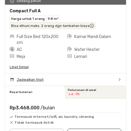
Sedang penuh
Compact Full A
Harga untuk 1 orang
9.8 m²
Bisa dihuni maks. 2 orang dgn tambahan biaya
Full Size Bed 120x200
Kamar Mandi Dalam
cm
AC
Water Heater
Meja
Lemari
Lihat Detail
Jadwalkan Visit
Pelunasan di awal
Bayar bulanan
s.d. -7%
Rp3.468.000
/bulan
Termasuk internet/wifi, air, laundry, cleaning
Tidak termasuk listrik