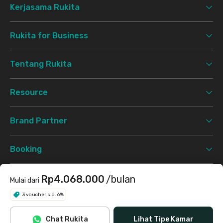
Kerjasama Rukita
Rukita for Business
Tentang Rukita
Resource
Brand Partner
Booking
Support
Rp4.068.000
/bulan
Mulai dari
3 voucher s.d. 6%
Syarat & Ketentuan
Kebijakan Privasi
©
2026 Rukita. All rights reserved.
Chat Rukita
Lihat Tipe Kamar