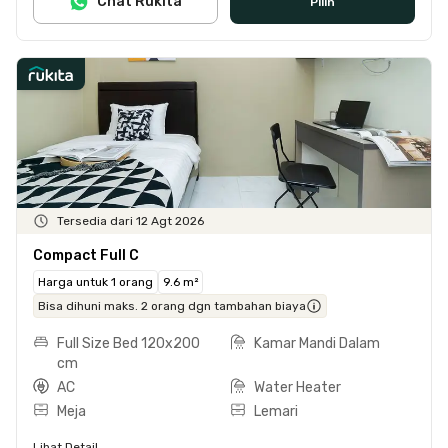
Chat Rukita
Pilih
Tersedia dari 12 Agt 2026
Compact Full C
Harga untuk 1 orang
9.6 m²
Bisa dihuni maks. 2 orang dgn tambahan biaya
Full Size Bed 120x200
Kamar Mandi Dalam
cm
AC
Water Heater
Meja
Lemari
Lihat Detail