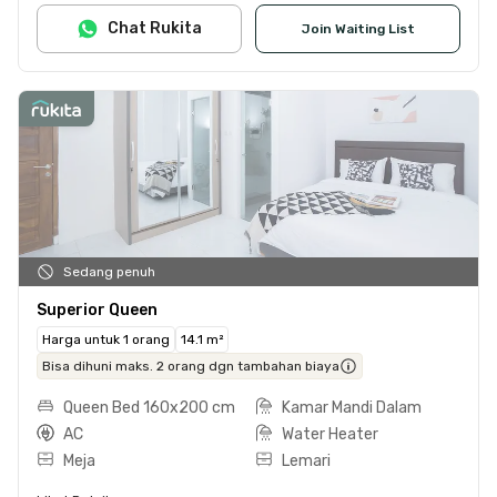
Chat Rukita
Join Waiting List
Sedang penuh
Superior Queen
Harga untuk 1 orang
14.1 m²
Bisa dihuni maks. 2 orang dgn tambahan biaya
Queen Bed 160x200 cm
Kamar Mandi Dalam
AC
Water Heater
Meja
Lemari