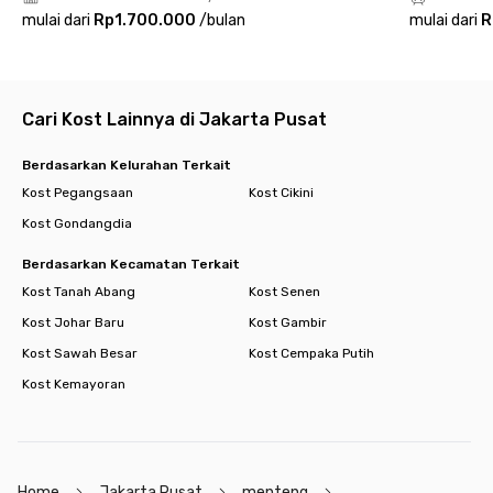
Kudus Menteng. Hunian ideal bagi kamu yang menginginkan
mulai dari
Rp1.700.000
/
bulan
mulai dari
R
kenyamanan di tengah dinamika ibu kota!
Cari Kost Lainnya di Jakarta Pusat
Berdasarkan Kelurahan Terkait
Kost Pegangsaan
Kost Cikini
Kost Gondangdia
Berdasarkan Kecamatan Terkait
Kost Tanah Abang
Kost Senen
Kost Johar Baru
Kost Gambir
Kost Sawah Besar
Kost Cempaka Putih
Kost Kemayoran
Home
Jakarta Pusat
menteng