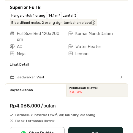
Superior Full B
Harga untuk 1 orang
14.1 m²
Lantai 3
Bisa dihuni maks. 2 orang dgn tambahan biaya
Full Size Bed 120x200
Kamar Mandi Dalam
cm
AC
Water Heater
Meja
Lemari
Lihat Detail
Jadwalkan Visit
Pelunasan di awal
Bayar bulanan
s.d. -6%
Rp4.068.000
/bulan
Termasuk internet/wifi, air, laundry, cleaning
Tidak termasuk listrik