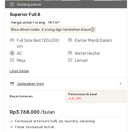
Sedang penuh
Superior Full A
Harga untuk 1 orang
14.1 m²
Bisa dihuni maks. 2 orang dgn tambahan biaya
Full Size Bed 120x200
Kamar Mandi Dalam
cm
AC
Water Heater
Meja
Lemari
Lihat Detail
Jadwalkan Visit
Pelunasan di awal
Bayar bulanan
s.d. -6%
Rp3.768.000
/bulan
Termasuk internet/wifi, air, laundry, cleaning
Tidak termasuk listrik