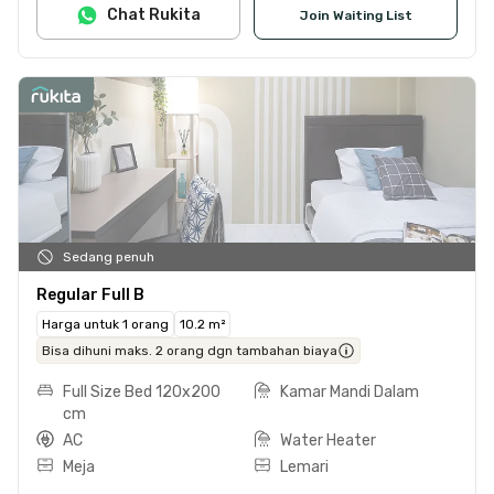
Chat Rukita
Join Waiting List
Sedang penuh
Regular Full B
Harga untuk 1 orang
10.2 m²
Bisa dihuni maks. 2 orang dgn tambahan biaya
Full Size Bed 120x200
Kamar Mandi Dalam
cm
AC
Water Heater
Meja
Lemari