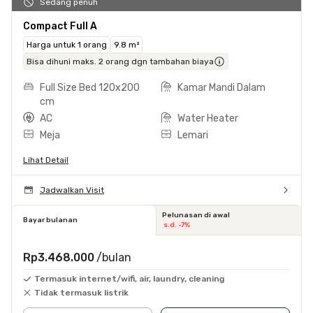
Sedang penuh
Compact Full A
Harga untuk 1 orang
9.8 m²
Bisa dihuni maks. 2 orang dgn tambahan biaya
Full Size Bed 120x200
Kamar Mandi Dalam
cm
AC
Water Heater
Meja
Lemari
Lihat Detail
Jadwalkan Visit
Pelunasan di awal
Bayar bulanan
s.d. -7%
Rp3.468.000
/bulan
Termasuk internet/wifi, air, laundry, cleaning
Tidak termasuk listrik