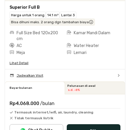
Superior Full B
Harga untuk 1 orang
14.1 m²
Lantai 3
Bisa dihuni maks. 2 orang dgn tambahan biaya
Full Size Bed 120x200
Kamar Mandi Dalam
cm
AC
Water Heater
Meja
Lemari
Lihat Detail
Jadwalkan Visit
Pelunasan di awal
Bayar bulanan
s.d. -6%
Rp4.068.000
/bulan
Termasuk internet/wifi, air, laundry, cleaning
Tidak termasuk listrik