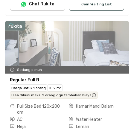
Chat Rukita
Join Waiting List
Sedang penuh
Regular Full B
Harga untuk 1 orang
10.2 m²
Bisa dihuni maks. 2 orang dgn tambahan biaya
Full Size Bed 120x200
Kamar Mandi Dalam
cm
AC
Water Heater
Meja
Lemari