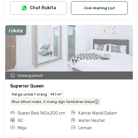
Chat Rukita
Join Waiting List
Sedang penuh
Superior Queen
Harga untuk 1 orang
14.1 m²
Bisa dihuni maks. 2 orang dgn tambahan biaya
Queen Bed 160x200 cm
Kamar Mandi Dalam
AC
Water Heater
Meja
Lemari