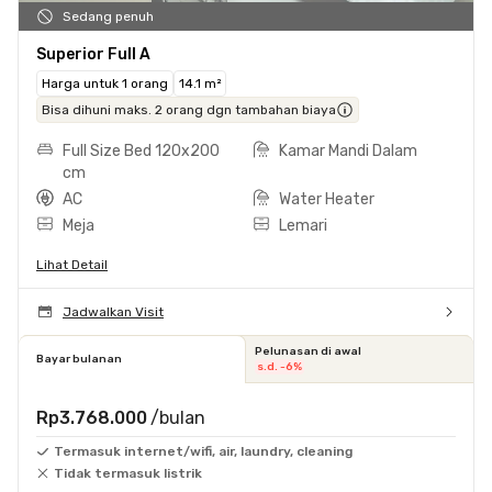
Sedang penuh
Superior Full A
Harga untuk 1 orang
14.1 m²
Bisa dihuni maks. 2 orang dgn tambahan biaya
Full Size Bed 120x200
Kamar Mandi Dalam
cm
AC
Water Heater
Meja
Lemari
Lihat Detail
Jadwalkan Visit
Pelunasan di awal
Bayar bulanan
s.d. -6%
Rp3.768.000
/bulan
Termasuk internet/wifi, air, laundry, cleaning
Tidak termasuk listrik