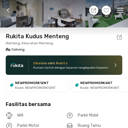
10 Agt 26 - Belum tahu
+
24
Ope
360
Foto
Fasilitas bersama
Lokasi
Kamar
Atura
Rukita Kudus Menteng
Menteng, Kelurahan Menteng
Coliving
Dikelola oleh Rukita
Hunian stylish dengan layanan lengkap dan terjamin
NEWPROMORK12NT
NEWPROMORK6NT
Kode: NEWPROMORK12NT
Kode: NEWPROMORK6NT
Fasilitas bersama
Wifi
Parkir Mobil
Parkir Motor
Ruang Tamu