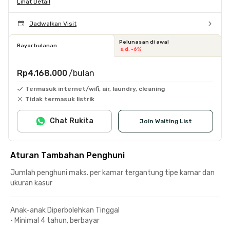
Lihat Detail
Jadwalkan Visit
Pelunasan di awal
Bayar bulanan
s.d. -6%
Rp4.168.000
/bulan
Termasuk internet/wifi, air, laundry, cleaning
Tidak termasuk listrik
Chat Rukita
Join Waiting List
Aturan Tambahan Penghuni
Jumlah penghuni maks. per kamar tergantung tipe kamar dan
ukuran kasur
Anak-anak Diperbolehkan Tinggal
•
Minimal 4 tahun, berbayar