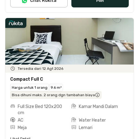
Chat Rukita
Pilih
Tersedia dari 12 Agt 2026
Compact Full C
Harga untuk 1 orang
9.6 m²
Bisa dihuni maks. 2 orang dgn tambahan biaya
Full Size Bed 120x200
Kamar Mandi Dalam
cm
AC
Water Heater
Meja
Lemari
Lihat Detail