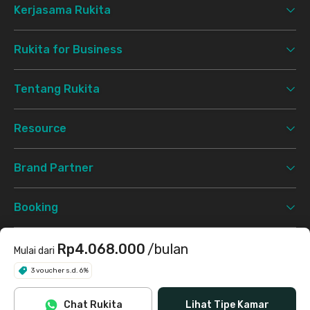
Kerjasama Rukita
Rukita for Business
Tentang Rukita
Resource
Brand Partner
Booking
Support
Rp4.068.000
/bulan
Mulai dari
3 voucher s.d. 6%
Syarat & Ketentuan
Kebijakan Privasi
©
2026 Rukita. All rights reserved.
Chat Rukita
Lihat Tipe Kamar