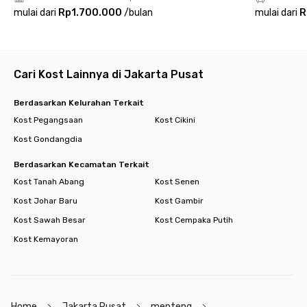
Kudus Menteng. Hunian ideal bagi kamu yang menginginkan
mulai dari
Rp1.700.000
/
bulan
mulai dari
R
kenyamanan di tengah dinamika ibu kota!
Cari Kost Lainnya di Jakarta Pusat
Berdasarkan Kelurahan Terkait
Kost Pegangsaan
Kost Cikini
Kost Gondangdia
Berdasarkan Kecamatan Terkait
Kost Tanah Abang
Kost Senen
Kost Johar Baru
Kost Gambir
Kost Sawah Besar
Kost Cempaka Putih
Kost Kemayoran
Home
Jakarta Pusat
menteng