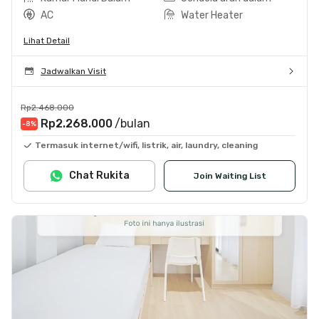
AC
Water Heater
Lihat Detail
Jadwalkan Visit
Rp2.468.000
Rp2.268.000
/bulan
-8
%
Termasuk internet/wifi, listrik, air, laundry, cleaning
Chat Rukita
Join Waiting List