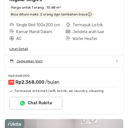
Harga untuk 1 orang
10.68 m²
Bisa dihuni maks. 2 orang dgn tambahan biaya
Single Bed 100x200 cm
Termasuk Listrik
Kamar Mandi Dalam
Jendela arah luar
AC
Water Heater
Lihat Detail
Jadwalkan Visit
Rp2.568.000
Rp2.368.000
/bulan
-7
%
Termasuk internet/wifi, listrik, air, laundry, cleaning
Chat Rukita