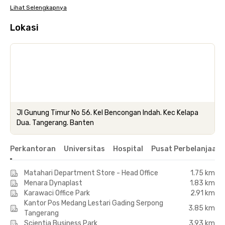
Lihat Selengkapnya
Lokasi
Jl Gunung Timur No 56. Kel Bencongan Indah. Kec Kelapa
Dua. Tangerang. Banten
Perkantoran
Universitas
Hospital
Pusat Perbelanjaan 
Matahari Department Store - Head Office
1.75 km
Menara Dynaplast
1.83 km
Karawaci Office Park
2.91 km
Kantor Pos Medang Lestari Gading Serpong
3.85 km
Tangerang
Scientia Business Park
3.93 km