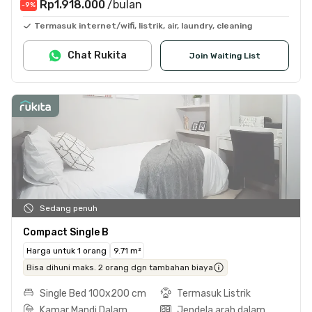
Rp1.918.000
/bulan
-9
%
Termasuk internet/wifi, listrik, air, laundry, cleaning
Chat Rukita
Join Waiting List
Sedang penuh
Compact Single B
Harga untuk 1 orang
9.71 m²
Bisa dihuni maks. 2 orang dgn tambahan biaya
Single Bed 100x200 cm
Termasuk Listrik
Kamar Mandi Dalam
Jendela arah dalam