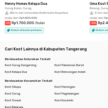
kenyamanan ekstra
Henny Homes Kelapa Dua
Uma Kost 
❄️AC yang memberikan relaksasi setelah beraktivitas seharian.
Curug Kulon, Curug
Binong, Curu
📶 Koneksi internet lancar untuk mendukung produktivitas
385 m dari Universitas Multimedia Nusantara
3.1 km dar
belajar dan bekerja.
mulai dari
Rp1.800.000
mulai dari
Rp
✨Layanan laundry dan room cleaning gratis yang
Rp1.700.000
/
bulan
Rp2.4
-
5
%
-
10
%
memberikanmu lebih banyak waktu untuk fokus kepada hal-hal
lebih penting lainnya.
Diskon di bulan pertama
Diskon se
Rukita Mahkota 2 Karawaci dapat menjadi hunian yang
mendukung gaya hidup dan pencapaianmu. Nikmati
Cari Kost Lainnya di Kabupaten Tangerang
kenyamanan, fasilitas lengkap, lokasi strategis, dan lingkungan
yang nyaman untuk meraih kesuksesan.
Berdasarkan Kelurahan Terkait
Kost Curug Sangereng
Kost Pakulonan Barat
Kost Kelapa Dua
Kost Bencongan Indah
Berdasarkan Kecamatan Terkait
Kost Cikupa
Kost Panongan
Kost Curug
Kost Pagedangan
Kost Cisauk
Kost Kosambi
Kost Balaraja