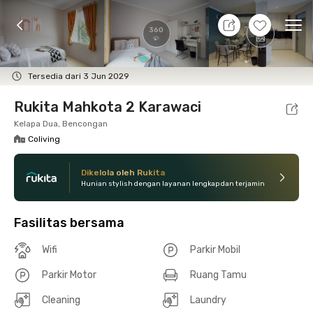
7 Agt 26 - Belum tahu
+
11
Ope
360
Foto
Fasilitas bersama
Lokasi
Kamar
Atura
Tersedia dari 3 Jun 2029
Rukita Mahkota 2 Karawaci
Kelapa Dua, Bencongan
Coliving
Dikelola oleh Rukita
Hunian stylish dengan layanan lengkap dan terjamin
Fasilitas bersama
Wifi
Parkir Mobil
Parkir Motor
Ruang Tamu
Cleaning
Laundry