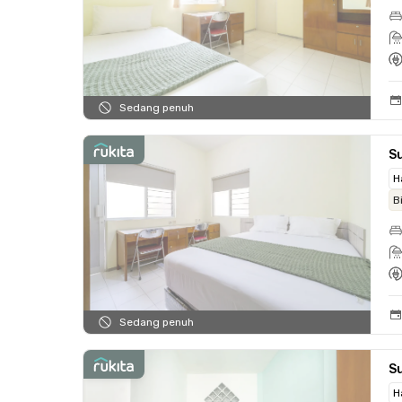
Sedang penuh
S
H
B
Sedang penuh
Su
H