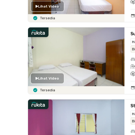
Lihat Video
Tersedia
Su
H
B
Lihat Video
Tersedia
S
H
B