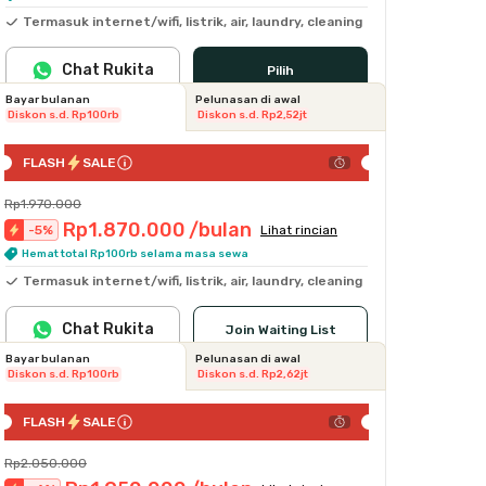
Termasuk internet/wifi, listrik, air, laundry, cleaning
Chat Rukita
Pilih
Bayar bulanan
Pelunasan di awal
Diskon s.d. Rp100rb
Diskon s.d. Rp2,52jt
FLASH
SALE
Rp1.970.000
Rp1.870.000
/bulan
-
5
%
Lihat rincian
Hemat total Rp100rb selama masa sewa
Termasuk internet/wifi, listrik, air, laundry, cleaning
Chat Rukita
Join Waiting List
Bayar bulanan
Pelunasan di awal
Diskon s.d. Rp100rb
Diskon s.d. Rp2,62jt
FLASH
SALE
Rp2.050.000