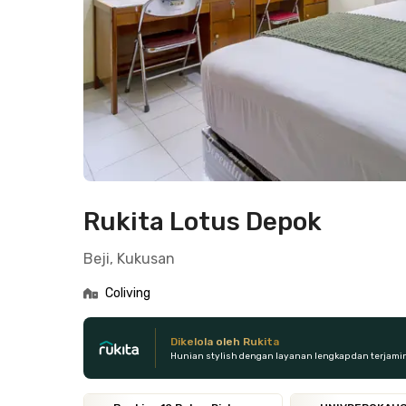
Rukita Lotus Depok
Beji, Kukusan
Coliving
Dikelola oleh Rukita
Hunian stylish dengan layanan lengkap dan terjami