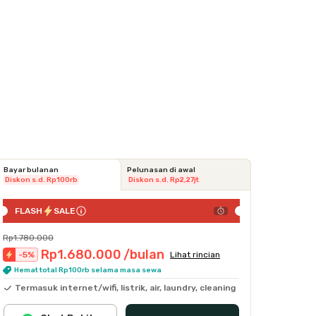
Bayar bulanan
Pelunasan di awal
Diskon s.d. Rp100rb
Diskon s.d. Rp2,27jt
FLASH
SALE
Rp1.780.000
Rp1.680.000
/bulan
-
5
%
Lihat rincian
Hemat total Rp100rb selama masa sewa
Termasuk internet/wifi, listrik, air, laundry, cleaning