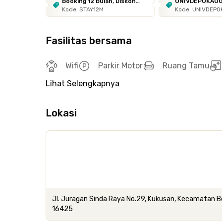
Booking 12 Bulan, Diskon
UNIVDEPOKAU
Kode: STAY12M
Kode: UNIVDEP
10%
Fasilitas bersama
Wifi
Parkir Motor
Ruang Tamu
Lihat Selengkapnya
Lokasi
Jl. Juragan Sinda Raya No.29, Kukusan, Kecamatan Be
16425