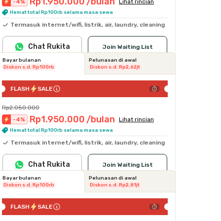
Rp1.950.000
/bulan
-
4
%
Lihat rincian
Hemat total Rp100rb selama masa sewa
Termasuk internet/wifi, listrik, air, laundry, cleaning
Chat Rukita
Join Waiting List
Bayar bulanan
Pelunasan di awal
Diskon s.d. Rp100rb
Diskon s.d. Rp2,62jt
FLASH
SALE
Rp2.050.000
Rp1.950.000
/bulan
-
4
%
Lihat rincian
Hemat total Rp100rb selama masa sewa
Termasuk internet/wifi, listrik, air, laundry, cleaning
Chat Rukita
Join Waiting List
Bayar bulanan
Pelunasan di awal
Diskon s.d. Rp100rb
Diskon s.d. Rp2,81jt
FLASH
SALE