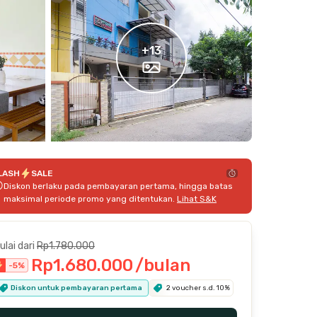
+
13
LASH
SALE
Diskon berlaku pada pembayaran pertama, hingga batas
maksimal periode promo yang ditentukan.
Lihat S&K
ulai dari
Rp1.780.000
Rp1.680.000
/bulan
-
5
%
Diskon untuk pembayaran pertama
2 voucher s.d. 10%