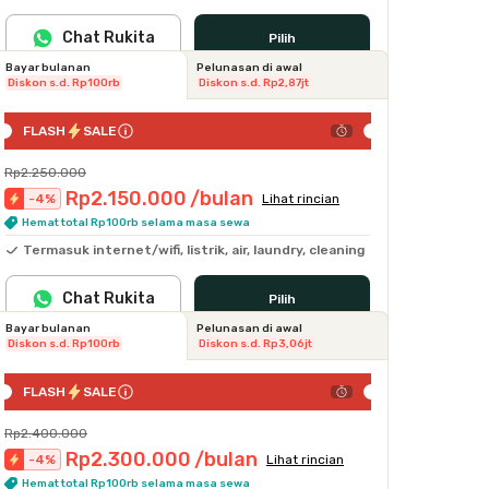
Chat Rukita
Pilih
Bayar bulanan
Pelunasan di awal
Diskon s.d. Rp100rb
Diskon s.d. Rp2,87jt
FLASH
SALE
Rp2.250.000
Rp2.150.000
/bulan
-
4
%
Lihat rincian
Hemat total Rp100rb selama masa sewa
Termasuk internet/wifi, listrik, air, laundry, cleaning
Chat Rukita
Pilih
Bayar bulanan
Pelunasan di awal
Diskon s.d. Rp100rb
Diskon s.d. Rp3,06jt
FLASH
SALE
Rp2.400.000
Rp2.300.000
/bulan
-
4
%
Lihat rincian
Hemat total Rp100rb selama masa sewa