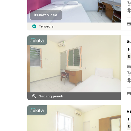
Lihat Video
Tersedia
Su
H
B
Sedang penuh
Re
H
B