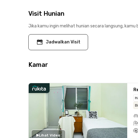
Visit Hunian
Jika kamu ingin melihat hunian secara langsung, kamu b
Jadwalkan Visit
Kamar
Re
H
B
Lihat Video