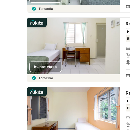
Tersedia
Re
H
B
Lihat Video
Tersedia
Re
H
B