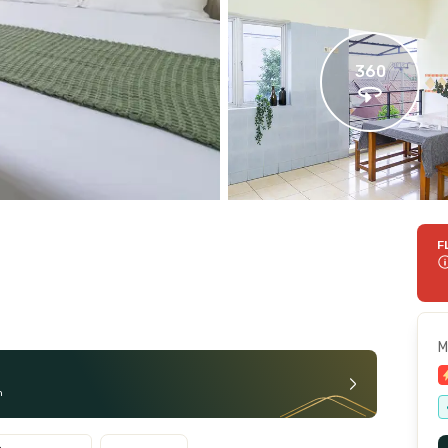
360
F
M
n