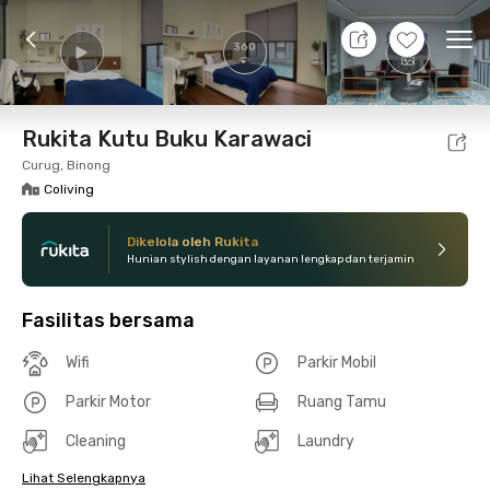
10 Agt 26 - Belum tahu
+
21
Ope
360
Foto
Fasilitas bersama
Lokasi
Kamar
Atura
Rukita Kutu Buku Karawaci
Curug, Binong
Coliving
Dikelola oleh Rukita
Hunian stylish dengan layanan lengkap dan terjamin
Fasilitas bersama
Wifi
Parkir Mobil
Parkir Motor
Ruang Tamu
Cleaning
Laundry
Lihat Selengkapnya