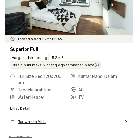
Tersedia dari 15 Agt 2026
Superior Full
Harga untuk 1 orang
15.2 m²
Bisa dihuni maks. 2 orang dgn tambahan biaya
Full Size Bed 120x200
Kamar Mandi Dalam
cm
Jendela arah luar
AC
Water Heater
TV
Lihat Detail
Jadwalkan Visit
Rp3.818.000