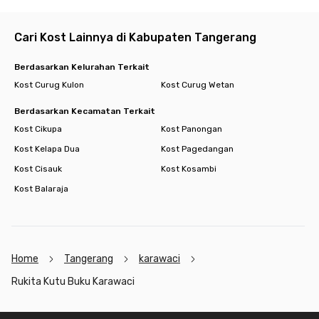
- Masjid Uruwatul Muslimin 6.5 km
Minimarket
Cari Kost Lainnya di Kabupaten Tangerang
- Indomaret 1.6 km
- Hypermart 3.6 km
Berdasarkan Kelurahan Terkait
- Carrefour 3.6 km
Kost Curug Kulon
Kost Curug Wetan
Akses Tol
Berdasarkan Kecamatan Terkait
- Tol Jkt-Tgr (Karang Tengah) 5.2 km
Kost Cikupa
Kost Panongan
Kost Kelapa Dua
Kost Pagedangan
Kost Cisauk
Kost Kosambi
Kost Balaraja
Home
Tangerang
karawaci
Rukita Kutu Buku Karawaci