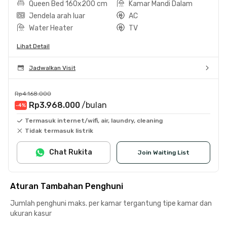
Queen Bed 160x200 cm
Kamar Mandi Dalam
Jendela arah luar
AC
Water Heater
TV
Lihat Detail
Jadwalkan Visit
Rp4.168.000
Rp3.968.000
/bulan
-4
%
Termasuk internet/wifi, air, laundry, cleaning
Tidak termasuk listrik
Chat Rukita
Join Waiting List
Aturan Tambahan Penghuni
Jumlah penghuni maks. per kamar tergantung tipe kamar dan
ukuran kasur