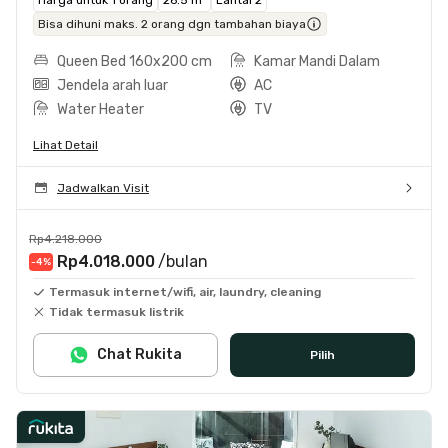
Bisa dihuni maks. 2 orang dgn tambahan biaya
Queen Bed 160x200 cm
Kamar Mandi Dalam
Jendela arah luar
AC
Water Heater
TV
Lihat Detail
Jadwalkan Visit
Rp4.218.000
Rp4.018.000
/bulan
-4
%
Termasuk internet/wifi, air, laundry, cleaning
Tidak termasuk listrik
Chat Rukita
Pilih