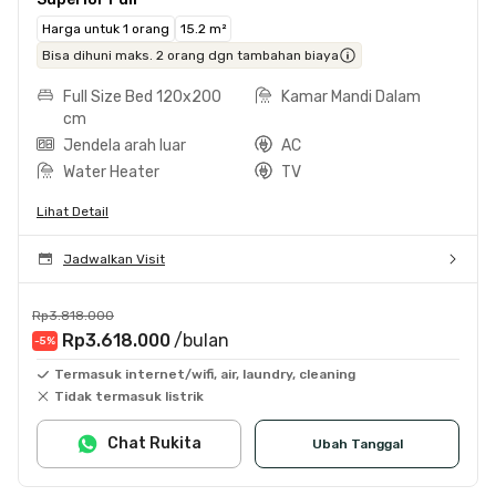
Harga untuk 1 orang
15.2 m²
Bisa dihuni maks. 2 orang dgn tambahan biaya
Full Size Bed 120x200
Kamar Mandi Dalam
cm
Jendela arah luar
AC
Water Heater
TV
Lihat Detail
Jadwalkan Visit
Rp3.818.000
Rp3.618.000
/bulan
-5
%
Termasuk internet/wifi, air, laundry, cleaning
Tidak termasuk listrik
Chat Rukita
Ubah Tanggal