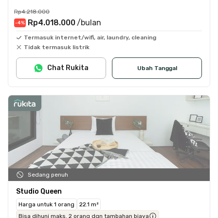
Rp4.218.000
Rp4.018.000
/bulan
-4
%
Termasuk internet/wifi, air, laundry, cleaning
Tidak termasuk listrik
Chat Rukita
Ubah Tanggal
Sedang penuh
Studio Queen
Harga untuk 1 orang
22.1 m²
Bisa dihuni maks. 2 orang dgn tambahan biaya