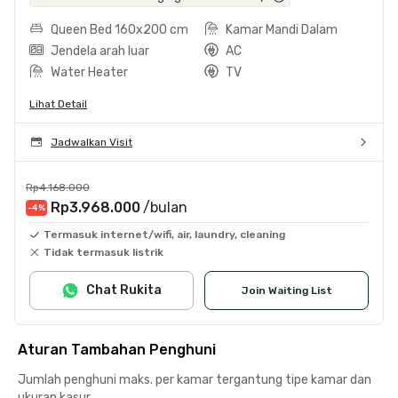
Queen Bed 160x200 cm
Kamar Mandi Dalam
Jendela arah luar
AC
Water Heater
TV
Lihat Detail
Jadwalkan Visit
Rp4.168.000
Rp3.968.000
/bulan
-4
%
Termasuk internet/wifi, air, laundry, cleaning
Tidak termasuk listrik
Chat Rukita
Join Waiting List
Aturan Tambahan Penghuni
Jumlah penghuni maks. per kamar tergantung tipe kamar dan
ukuran kasur