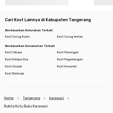
- Vihara Vajra Bumi Nusantara 2.8 km
- Masjid Uruwatul Muslimin 6.5 km
Minimarket
Cari Kost Lainnya di Kabupaten Tangerang
- Indomaret 1.6 km
- Hypermart 3.6 km
Berdasarkan Kelurahan Terkait
- Carrefour 3.6 km
Kost Curug Kulon
Kost Curug Wetan
Akses Tol
Berdasarkan Kecamatan Terkait
- Tol Jkt-Tgr (Karang Tengah) 5.2 km
Kost Cikupa
Kost Panongan
Kost Kelapa Dua
Kost Pagedangan
Kost Cisauk
Kost Kosambi
Kost Balaraja
Home
Tangerang
karawaci
Rukita Kutu Buku Karawaci