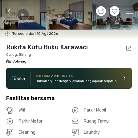
8 Agt 26 - Belum tahu
+
21
Ope
360
Foto
Fasilitas bersama
Lokasi
Kamar
Atura
Tersedia dari 10 Agt 2026
Rukita Kutu Buku Karawaci
Curug, Binong
Coliving
Dikelola oleh Rukita
Hunian stylish dengan layanan lengkap dan terjamin
Fasilitas bersama
Wifi
Parkir Mobil
Parkir Motor
Ruang Tamu
Cleaning
Laundry