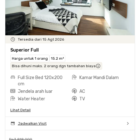
Tersedia dari 15 Agt 2026
Superior Full
Harga untuk 1 orang
15.2 m²
Bisa dihuni maks. 2 orang dgn tambahan biaya
Full Size Bed 120x200
Kamar Mandi Dalam
cm
Jendela arah luar
AC
Water Heater
TV
Lihat Detail
Jadwalkan Visit
Rp3.818.000