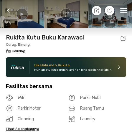
10 Agt 26 - Belum tahu
+
21
Ope
360
Foto
Fasilitas bersama
Lokasi
Kamar
Atura
Rukita Kutu Buku Karawaci
Curug, Binong
Coliving
Dikelola oleh Rukita
Hunian stylish dengan layanan lengkap dan terjamin
Fasilitas bersama
Wifi
Parkir Mobil
Parkir Motor
Ruang Tamu
Cleaning
Laundry
Lihat Selengkapnya