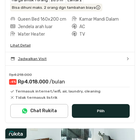
Bisa dihuni maks. 2 orang dgn tambahan biaya
Queen Bed 160x200 cm
Kamar Mandi Dalam
Jendela arah luar
AC
Water Heater
TV
Lihat Detail
Jadwalkan Visit
Rp4.218.000
Rp4.018.000
/bulan
-4
%
Termasuk internet/wifi, air, laundry, cleaning
Tidak termasuk listrik
Chat Rukita
Pilih