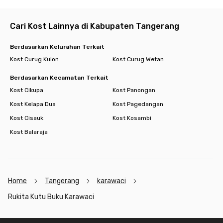
- Masjid Uruwatul Muslimin 6.5 km
Minimarket
Cari Kost Lainnya di Kabupaten Tangerang
- Indomaret 1.6 km
- Hypermart 3.6 km
Berdasarkan Kelurahan Terkait
- Carrefour 3.6 km
Kost Curug Kulon
Kost Curug Wetan
Akses Tol
Berdasarkan Kecamatan Terkait
- Tol Jkt-Tgr (Karang Tengah) 5.2 km
Kost Cikupa
Kost Panongan
Kost Kelapa Dua
Kost Pagedangan
Kost Cisauk
Kost Kosambi
Kost Balaraja
Home
Tangerang
karawaci
Rukita Kutu Buku Karawaci