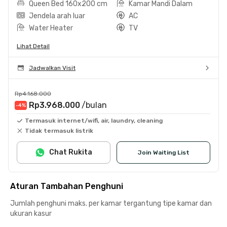
Queen Bed 160x200 cm
Kamar Mandi Dalam
Jendela arah luar
AC
Water Heater
TV
Lihat Detail
Jadwalkan Visit
Rp4.168.000
Rp3.968.000
/bulan
-4
%
Termasuk internet/wifi, air, laundry, cleaning
Tidak termasuk listrik
Chat Rukita
Join Waiting List
Aturan Tambahan Penghuni
Jumlah penghuni maks. per kamar tergantung tipe kamar dan
ukuran kasur