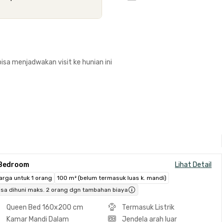
isa menjadwakan visit ke hunian ini
 Bedroom
Lihat Detail
arga untuk 1 orang
100 m² (belum termasuk luas k. mandi)
isa dihuni maks. 2 orang dgn tambahan biaya
Queen Bed 160x200 cm
Termasuk Listrik
Kamar Mandi Dalam
Jendela arah luar