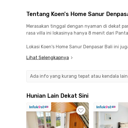
Tentang Koen's Home Sanur Denpasa
Merasakan tinggal dengan nyaman di dekat pant
rasa villa ini lokasinya hanya 8 menit dari Pan
Lokasi Koen's Home Sanur Denpasar Bali ini jug
menit berkendara, sementara ke I Gusti Ngurah R
Lihat Selengkapnya
Selain itu, bagi kamu yang merantau ke Pulau 
kampus ternama. Kamu bisa menuju Primakara 
Ada info yang kurang tepat atau kendala lai
sekitar 15 menit perjalanan.
Tinggal di Koen's Home Sanur Denpasar Bali jug
Hunian Lain Dekat Sini
Kamu bisa menuju Naughty Nuri’s Warung Sanur
Unit Koen's Home Sanur Denpasar Bali ini terdi
dilengkapi oleh water heater dan wastafel. Kos