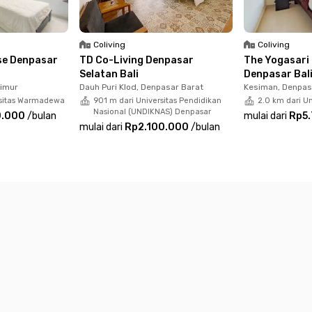
i aktivitasmu.
 juga sudah termasuk listrik, layanan room cleaning dan la
Coliving
Coliving
di, tunggu apa lagi? Yuk, booking unit Koen's Home Sanur De
se Denpasar
TD Co-Living Denpasar
The Yogasari
Selatan Bali
Denpasar Bal
Timur
Dauh Puri Klod, Denpasar Barat
Kesiman, Denpas
rsitas Warmadewa
901 m dari Universitas Pendidikan
2.0 km dari U
Nasional (UNDIKNAS) Denpasar
0.000
/
bulan
mulai dari
Rp5
mulai dari
Rp2.100.000
/
bulan