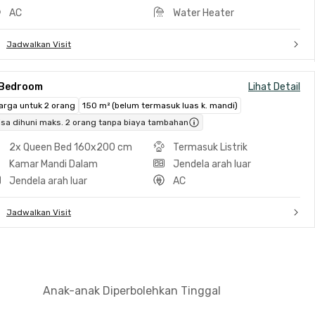
AC
Water Heater
Jadwalkan Visit
 Bedroom
Lihat Detail
arga untuk 2 orang
150 m² (belum termasuk luas k. mandi)
isa dihuni maks. 2 orang tanpa biaya tambahan
2x Queen Bed 160x200 cm
Termasuk Listrik
Kamar Mandi Dalam
Jendela arah luar
Jendela arah luar
AC
Jadwalkan Visit
Anak-anak Diperbolehkan Tinggal