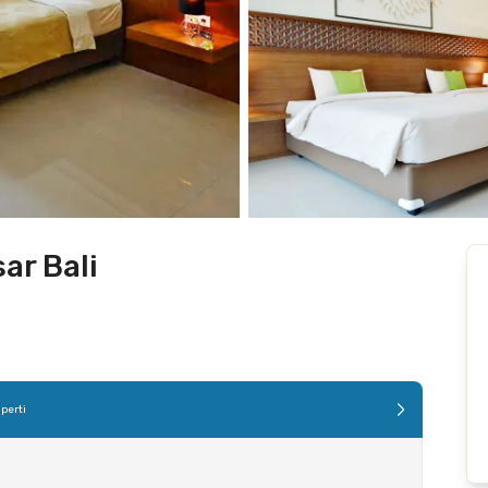
ar Bali
perti