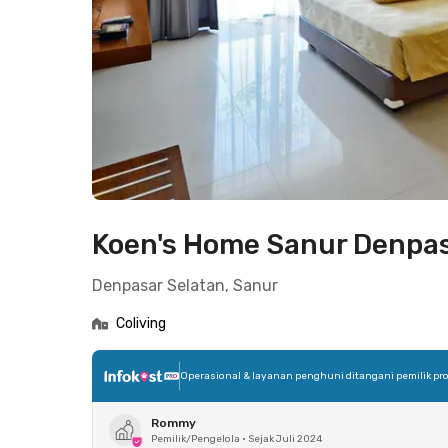
Koen's Home Sanur Denpas
Denpasar Selatan, Sanur
Coliving
Operasional & layanan penghuni ditangani pemilik pro
Rommy
Pemilik/Pengelola
•
Sejak Juli 2024