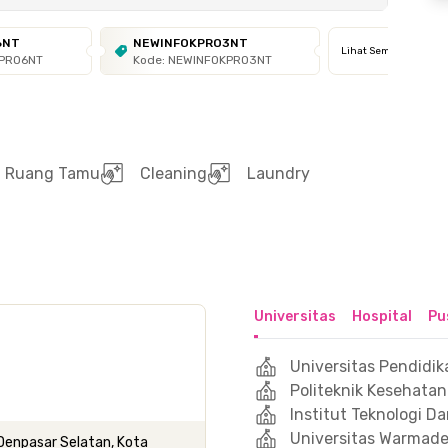
6NT
NEWINFOKPRO3NT
Lihat Semua
KPRO6NT
Kode: NEWINFOKPRO3NT
Ruang Tamu
Cleaning
Laundry
Universitas
Hospital
Pu
Universitas Pendidi
Politeknik Kesehata
Institut Teknologi D
Universitas Warmad
 Denpasar Selatan, Kota