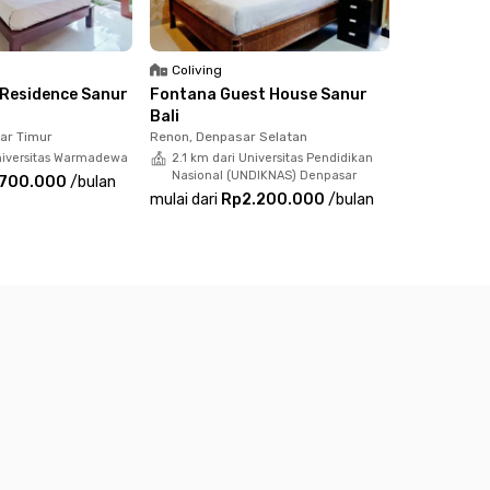
undry, serta housekeeping sehingga memungkinkan
Coliving
npasar Bali ini sekarang juga sebelum kehabisan!
 Residence Sanur
Fontana Guest House Sanur
i
Bali
ar Timur
Renon, Denpasar Selatan
niversitas Warmadewa
2.1 km dari Universitas Pendidikan
Nasional (UNDIKNAS) Denpasar
.700.000
/
bulan
mulai dari
Rp2.200.000
/
bulan