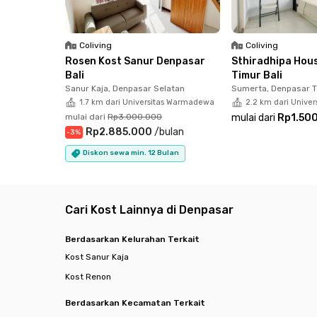
parkir yang pastinya akan memudahkan berbaga
Tidak ketinggalan, sewa kost bulanan Bali ini
Coliving
Coliving
kamu untuk bisa beristirahat lebih optimal. Ja
Rosen Kost Sanur Denpasar
Sthiradhipa Hou
Bali
Timur Bali
Sanur Kaja, Denpasar Selatan
Sumerta, Denpasar 
1.7 km dari Universitas Warmadewa
2.2 km dari Unive
mulai dari
Rp3.000.000
mulai dari
Rp1.50
Rp2.885.000
/
bulan
-
3
%
Diskon sewa min. 12 Bulan
Cari Kost Lainnya di Denpasar
Berdasarkan Kelurahan Terkait
Kost Sanur Kaja
Kost Renon
Berdasarkan Kecamatan Terkait