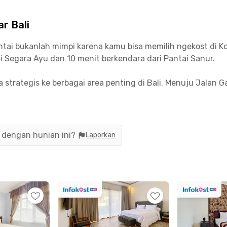
r Bali
ai bukanlah mimpi karena kamu bisa memilih ngekost di Ko
tai Segara Ayu dan 10 menit berkendara dari Pantai Sanur.
a strategis ke berbagai area penting di Bali. Menuju Jalan 
ai International Airport bisa dicapai sekitar 30 menit saja.
Dewata untuk melanjutkan pendidikan tinggi, kost Denpasar
University hanya dalam 12 menit berkendara maupun Univ
n dengan hunian ini?
Laporkan
a nggak perlu pusing juga soal mengisi perut karena dikelili
, Warung Men Runtu, McDonald's, Massimo Italian Restauran
ri atas 3 kamar tidur yang sudah berperabot lengkap dengan
t Denpasar Selatan ini juga menyediakan area dapur, area m