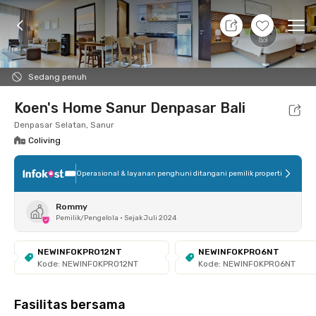
7 Agt 26 - Belum tahu
+
7
Ope
Foto
Fasilitas bersama
Lokasi
Kamar
Atura
Sedang penuh
Koen's Home Sanur Denpasar Bali
Denpasar Selatan, Sanur
Coliving
Operasional & layanan penghuni ditangani pemilik properti
Rommy
Pemilik/Pengelola
•
Sejak Juli 2024
NEWINFOKPRO12NT
NEWINFOKPRO6NT
Kode: NEWINFOKPRO12NT
Kode: NEWINFOKPRO6NT
Fasilitas bersama