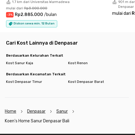
1.7 km dari Universitas Warmadewa
901 m dar
tidur yang sudah berperabot lengkap dengan TV, AC, koneksi
Denpasar
mulai dari
Rp3.000.000
WiFi, serta kamar mandi yang dilengkapi oleh water heater dan
mulai dari
R
Rp2.885.000
/
bulan
-
3
%
wastafel. Kost Denpasar Selatan ini juga menyediakan area
dapur, area makan, living room, kolam renang, hingga area parkir
Diskon sewa min. 12 Bulan
yang pastinya akan memudahkan berbagai aktivitasmu.
Tidak ketinggalan, sewa kost bulanan Bali ini juga sudah
Cari Kost Lainnya di Denpasar
termasuk listrik, layanan room cleaning dan laundry, serta
housekeeping sehingga memungkinkan kamu untuk bisa
Berdasarkan Kelurahan Terkait
beristirahat lebih optimal. Jadi, tunggu apa lagi? Yuk, booking
Kost Sanur Kaja
Kost Renon
unit Koen's Home Sanur Denpasar Bali ini sekarang juga
sebelum kehabisan!
Berdasarkan Kecamatan Terkait
Kost Denpasar Timur
Kost Denpasar Barat
Home
Denpasar
Sanur
Koen's Home Sanur Denpasar Bali