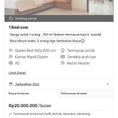
Sedang penuh
1 Bedroom
Harga untuk 1 orang
100 m² (belum termasuk luas k. mandi)
Bisa dihuni maks. 2 orang dgn tambahan biaya
Queen Bed 160x200 cm
Termasuk Listrik
Kamar Mandi Dalam
Jendela arah luar
AC
Water Heater
Lihat Detail
Jadwalkan Visit
Bayar bulanan
Pelunasan di awal
Rp20.000.000
/bulan
Termasuk internet/wifi, listrik, laundry, cleaning