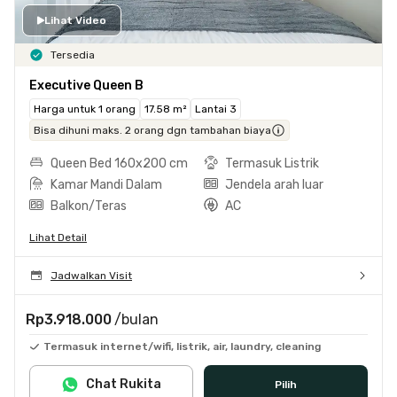
Lihat Video
Tersedia
Executive Queen B
Harga untuk 1 orang
17.58 m²
Lantai 3
Bisa dihuni maks. 2 orang dgn tambahan biaya
Queen Bed 160x200 cm
Termasuk Listrik
Kamar Mandi Dalam
Jendela arah luar
Balkon/Teras
AC
Lihat Detail
Jadwalkan Visit
Rp3.918.000
/bulan
Termasuk internet/wifi, listrik, air, laundry, cleaning
Chat Rukita
Pilih