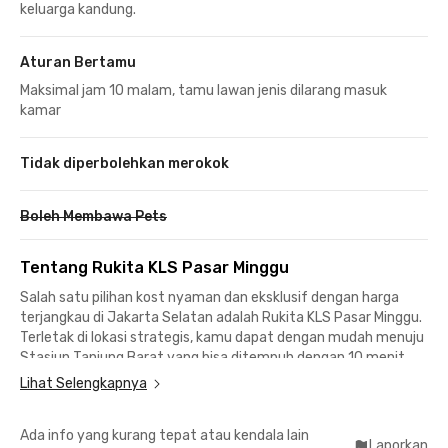
keluarga kandung.
Aturan Bertamu
Maksimal jam 10 malam, tamu lawan jenis dilarang masuk
kamar
Tidak diperbolehkan merokok
Boleh Membawa Pets
Tentang Rukita KLS Pasar Minggu
Salah satu pilihan kost nyaman dan eksklusif dengan harga
terjangkau di Jakarta Selatan adalah Rukita KLS Pasar Minggu.
Terletak di lokasi strategis, kamu dapat dengan mudah menuju
Stasiun Tanjung Barat yang bisa ditempuh dengan 10 menit
berjalan kaki saja.
Lihat Selengkapnya
Sedangkan untuk menuju beberapa gedung perkantoran
Ada info yang kurang tepat atau kendala lain
seperti ANTAM, 18 Office Park, dan Arkadia Green Park perlu
Laporkan