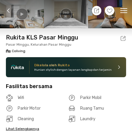
7 Agt 26 - Belum tahu
+
15
Ope
360
Foto
Fasilitas bersama
Lokasi
Kamar
Atura
Rukita KLS Pasar Minggu
Pasar Minggu, Kelurahan Pasar Minggu
Coliving
Dikelola oleh Rukita
Hunian stylish dengan layanan lengkap dan terjamin
Fasilitas bersama
Wifi
Parkir Mobil
Parkir Motor
Ruang Tamu
Cleaning
Laundry
Lihat Selengkapnya