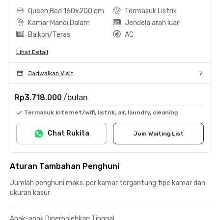
Queen Bed 160x200 cm
Termasuk Listrik
Kamar Mandi Dalam
Jendela arah luar
Balkon/Teras
AC
Lihat Detail
Jadwalkan Visit
Rp3.718.000
/bulan
Termasuk internet/wifi, listrik, air, laundry, cleaning
Chat Rukita
Join Waiting List
Aturan Tambahan Penghuni
Jumlah penghuni maks. per kamar tergantung tipe kamar dan
ukuran kasur
Anak-anak Diperbolehkan Tinggal