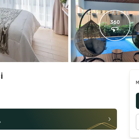
360
i
M
n