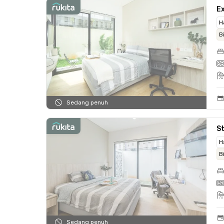
E
H
B
Sedang penuh
S
H
B
Sedang penuh