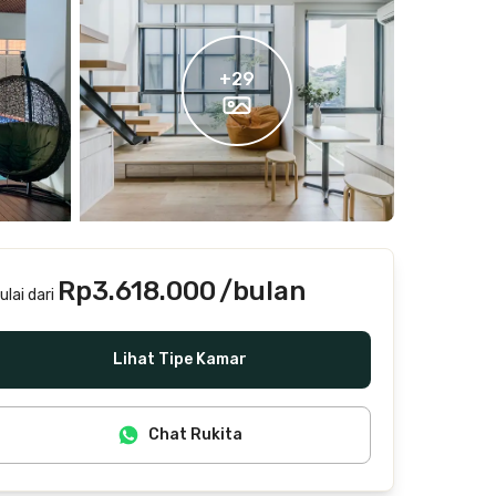
+
29
Rp3.618.000
/bulan
ulai dari
Termasuk internet/wifi, air, laundry, cleaning
Lihat Tipe Kamar
Chat Rukita