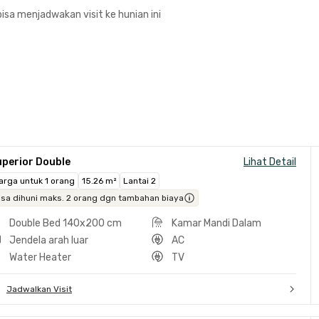
isa menjadwakan visit ke hunian ini
uperior Double
Lihat Detail
arga untuk 1 orang
15.26 m²
Lantai 2
isa dihuni maks. 2 orang dgn tambahan biaya
Double Bed 140x200 cm
Kamar Mandi Dalam
Jendela arah luar
AC
Water Heater
TV
Jadwalkan Visit