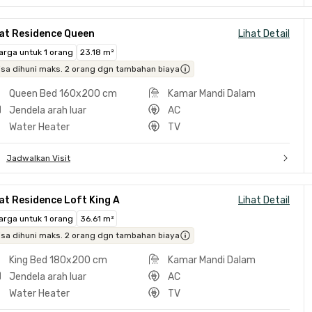
lat Residence Queen
Lihat Detail
arga untuk 1 orang
23.18 m²
isa dihuni maks. 2 orang dgn tambahan biaya
Queen Bed 160x200 cm
Kamar Mandi Dalam
Jendela arah luar
AC
Water Heater
TV
Jadwalkan Visit
at Residence Loft King A
Lihat Detail
arga untuk 1 orang
36.61 m²
isa dihuni maks. 2 orang dgn tambahan biaya
King Bed 180x200 cm
Kamar Mandi Dalam
Jendela arah luar
AC
Water Heater
TV