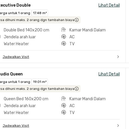
xecutive Double
Lihat Detail
arga untuk 1 orang
17.48 m²
isa dihuni maks. 2 orang dgn tambahan biaya
Double Bed 140x200 cm
Kamar Mandi Dalam
Jendela arah luar
AC
Water Heater
TV
Jadwalkan Visit
tudio Queen
Lihat Detail
arga untuk 1 orang
19.01 m²
isa dihuni maks. 2 orang dgn tambahan biaya
Queen Bed 160x200 cm
Kamar Mandi Dalam
Jendela arah luar
AC
Water Heater
TV
Jadwalkan Visit