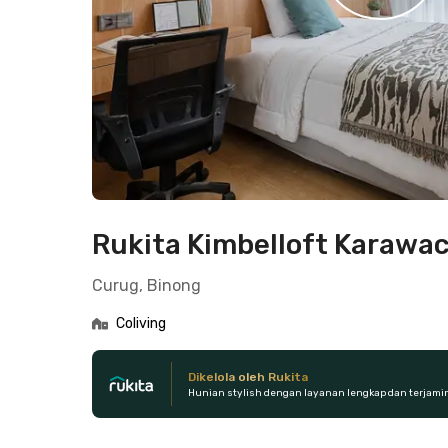
Rukita Kimbelloft Karawac
Curug, Binong
Coliving
Dikelola oleh Rukita
Hunian stylish dengan layanan lengkap dan terjami