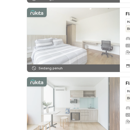
F
H
B
Sedang penuh
Fl
H
B