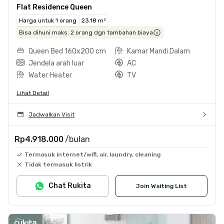
Flat Residence Queen
Harga untuk 1 orang
23.18 m²
Bisa dihuni maks. 2 orang dgn tambahan biaya
Queen Bed 160x200 cm
Kamar Mandi Dalam
Jendela arah luar
AC
Water Heater
TV
Lihat Detail
Jadwalkan Visit
Rp4.918.000
/bulan
Termasuk internet/wifi, air, laundry, cleaning
Tidak termasuk listrik
Chat Rukita
Join Waiting List