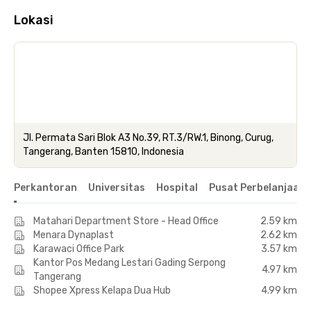
Lokasi
Jl. Permata Sari Blok A3 No.39, RT.3/RW.1, Binong, Curug,
Tangerang, Banten 15810, Indonesia
Perkantoran
Universitas
Hospital
Pusat Perbelanjaan 
Matahari Department Store - Head Office
2.59 km
Menara Dynaplast
2.62 km
Karawaci Office Park
3.57 km
Kantor Pos Medang Lestari Gading Serpong
4.97 km
Tangerang
Shopee Xpress Kelapa Dua Hub
4.99 km