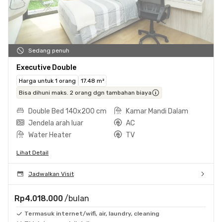
Sedang penuh
Executive Double
Harga untuk 1 orang
17.48 m²
Bisa dihuni maks. 2 orang dgn tambahan biaya
Double Bed 140x200 cm
Kamar Mandi Dalam
Jendela arah luar
AC
Water Heater
TV
Lihat Detail
Jadwalkan Visit
Rp4.018.000
/bulan
Termasuk internet/wifi, air, laundry, cleaning