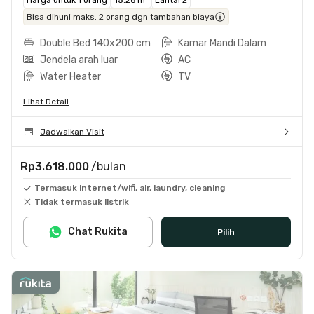
Bisa dihuni maks. 2 orang dgn tambahan biaya
Double Bed 140x200 cm
Kamar Mandi Dalam
Jendela arah luar
AC
Water Heater
TV
Lihat Detail
Jadwalkan Visit
Rp3.618.000
/bulan
Termasuk internet/wifi, air, laundry, cleaning
Tidak termasuk listrik
Chat Rukita
Pilih