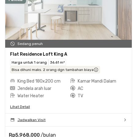
Sedang penuh
Flat Residence Loft King A
Harga untuk 1 orang
36.61 m²
Bisa dihuni maks. 2 orang dgn tambahan biaya
King Bed 180x200 cm
Kamar Mandi Dalam
Jendela arah luar
AC
Water Heater
TV
Lihat Detail
Jadwalkan Visit
Rp5.968.000
/bulan