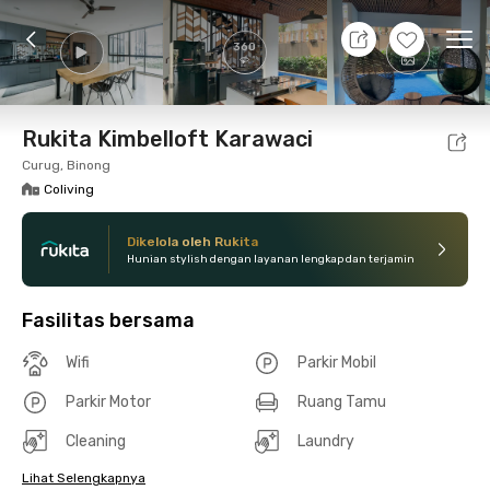
10 Agt 26 - Belum tahu
+
30
Ope
360
Foto
Fasilitas bersama
Lokasi
Kamar
Atura
Rukita Kimbelloft Karawaci
Curug, Binong
Coliving
Dikelola oleh Rukita
Hunian stylish dengan layanan lengkap dan terjamin
Fasilitas bersama
Wifi
Parkir Mobil
Parkir Motor
Ruang Tamu
Cleaning
Laundry
Lihat Selengkapnya