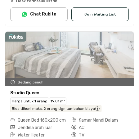
Tidak termasuk listrik
Chat Rukita
Join Waiting List
Sedang penuh
Studio Queen
Harga untuk 1 orang
19.01 m²
Bisa dihuni maks. 2 orang dgn tambahan biaya
Queen Bed 160x200 cm
Kamar Mandi Dalam
Jendela arah luar
AC
Water Heater
TV