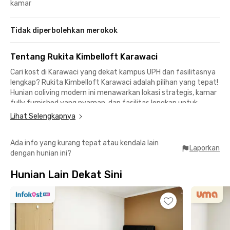
kamar
Tidak diperbolehkan merokok
Tentang Rukita Kimbelloft Karawaci
Cari kost di Karawaci yang dekat kampus UPH dan fasilitasnya
lengkap? Rukita Kimbelloft Karawaci adalah pilihan yang tepat!
Hunian coliving modern ini menawarkan lokasi strategis, kamar
fully furnished yang nyaman, dan fasilitas lengkap untuk
mendukung aktivitasmu.
Lihat Selengkapnya
Lokasi Unggul untuk Mahasiswa dan Profesional:
Ada info yang kurang tepat atau kendala lain
🛍️ 8 menit ke Matahari Tower dan 14 menit ke Karawaci Office
Laporkan
dengan hunian ini?
Park
🎓 10 menit ke UPH dan Universitas Gunadarma Kampus K
Hunian Lain Dekat Sini
🛍️ 10 menit ke Supermal Karawaci dan 20 menit ke Tangcity
Mall
🚍 Dekat transportasi umum dan jalan utama untuk
memudahkan mobilitasmu ke berbagai tempat di Karawaci dan
sekitarnya.