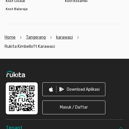
Kost Cisauk
Kost Kosambi
Kost Balaraja
Home
Tangerang
karawaci
Rukita Kimbelloft Karawaci
Footer
Download Aplikasi
Masuk / Daftar
Tenant