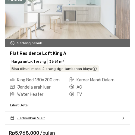
Sedang penuh
Flat Residence Loft King A
Harga untuk 1 orang
36.61 m²
Bisa dihuni maks. 2 orang dgn tambahan biaya
King Bed 180x200 cm
Kamar Mandi Dalam
Jendela arah luar
AC
Water Heater
TV
Lihat Detail
Jadwalkan Visit
Rp5.968.000
/bulan