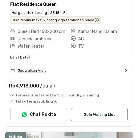
Flat Residence Queen
Harga untuk 1 orang
23.18 m²
Bisa dihuni maks. 2 orang dgn tambahan biaya
Queen Bed 160x200 cm
Kamar Mandi Dalam
Jendela arah luar
AC
Water Heater
TV
Lihat Detail
Jadwalkan Visit
Rp4.918.000
/bulan
Termasuk internet/wifi, air, laundry, cleaning
Tidak termasuk listrik
Chat Rukita
Join Waiting List