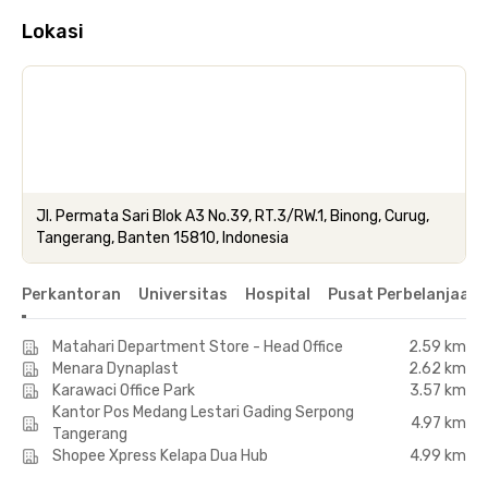
Lokasi
Jl. Permata Sari Blok A3 No.39, RT.3/RW.1, Binong, Curug,
Tangerang, Banten 15810, Indonesia
Perkantoran
Universitas
Hospital
Pusat Perbelanjaan 
Matahari Department Store - Head Office
2.59 km
Menara Dynaplast
2.62 km
Karawaci Office Park
3.57 km
Kantor Pos Medang Lestari Gading Serpong
4.97 km
Tangerang
Shopee Xpress Kelapa Dua Hub
4.99 km