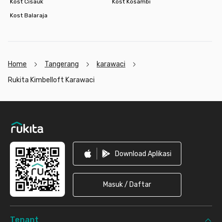
Kost Cisauk
Kost Kosambi
Kost Balaraja
Home
Tangerang
karawaci
Rukita Kimbelloft Karawaci
Footer
Download Aplikasi
Masuk / Daftar
Tenant