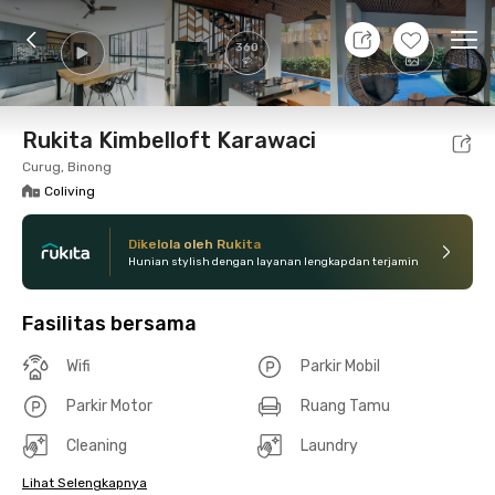
9 Agt 26 - Belum tahu
+
30
Ope
360
Foto
Fasilitas bersama
Lokasi
Kamar
Atura
Rukita Kimbelloft Karawaci
Curug, Binong
Coliving
Dikelola oleh Rukita
Hunian stylish dengan layanan lengkap dan terjamin
Fasilitas bersama
Wifi
Parkir Mobil
Parkir Motor
Ruang Tamu
Cleaning
Laundry
Lihat Selengkapnya