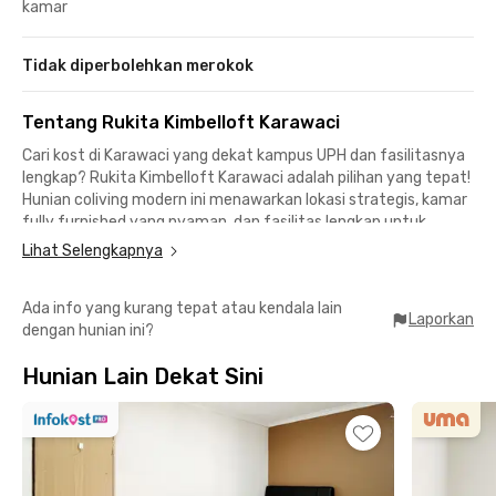
kamar
Tidak diperbolehkan merokok
Tentang Rukita Kimbelloft Karawaci
Cari kost di Karawaci yang dekat kampus UPH dan fasilitasnya
lengkap? Rukita Kimbelloft Karawaci adalah pilihan yang tepat!
Hunian coliving modern ini menawarkan lokasi strategis, kamar
fully furnished yang nyaman, dan fasilitas lengkap untuk
mendukung aktivitasmu.
Lihat Selengkapnya
Lokasi Unggul untuk Mahasiswa dan Profesional:
Ada info yang kurang tepat atau kendala lain
🛍️ 8 menit ke Matahari Tower dan 14 menit ke Karawaci Office
Laporkan
dengan hunian ini?
Park
🎓 10 menit ke UPH dan Universitas Gunadarma Kampus K
Hunian Lain Dekat Sini
🛍️ 10 menit ke Supermal Karawaci dan 20 menit ke Tangcity
Mall
🚍 Dekat transportasi umum dan jalan utama untuk
memudahkan mobilitasmu ke berbagai tempat di Karawaci dan
sekitarnya.