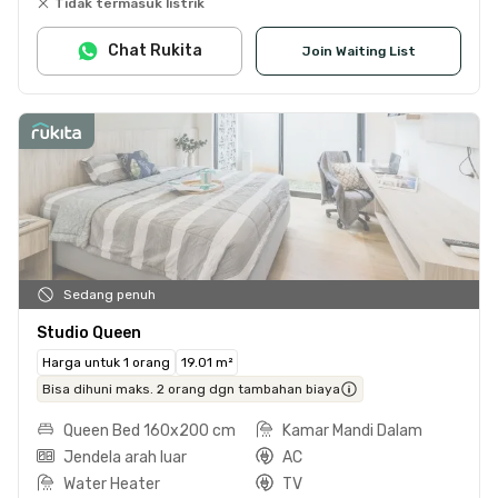
Tidak termasuk listrik
Chat Rukita
Join Waiting List
Sedang penuh
Studio Queen
Harga untuk 1 orang
19.01 m²
Bisa dihuni maks. 2 orang dgn tambahan biaya
Queen Bed 160x200 cm
Kamar Mandi Dalam
Jendela arah luar
AC
Water Heater
TV