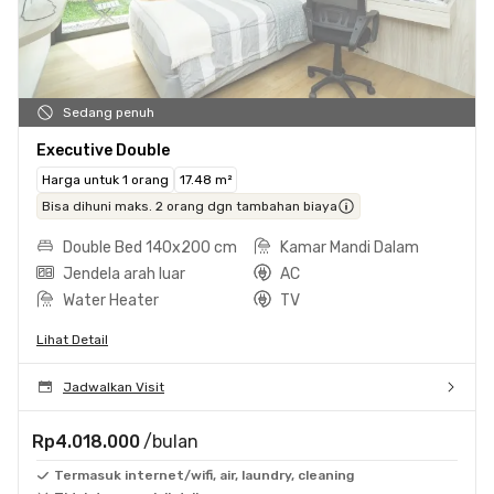
Sedang penuh
Executive Double
Harga untuk 1 orang
17.48 m²
Bisa dihuni maks. 2 orang dgn tambahan biaya
Double Bed 140x200 cm
Kamar Mandi Dalam
Jendela arah luar
AC
Water Heater
TV
Lihat Detail
Jadwalkan Visit
Rp4.018.000
/bulan
Termasuk internet/wifi, air, laundry, cleaning