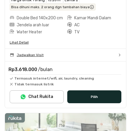
Bisa dihuni maks. 2 orang dgn tambahan biaya
Double Bed 140x200 cm
Kamar Mandi Dalam
Jendela arah luar
AC
Water Heater
TV
Lihat Detail
Jadwalkan Visit
Rp3.618.000
/bulan
Termasuk internet/wifi, air, laundry, cleaning
Tidak termasuk listrik
Chat Rukita
Pilih