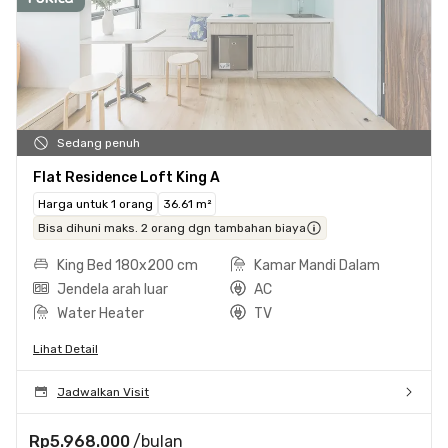
Sedang penuh
Flat Residence Loft King A
Harga untuk 1 orang
36.61 m²
Bisa dihuni maks. 2 orang dgn tambahan biaya
King Bed 180x200 cm
Kamar Mandi Dalam
Jendela arah luar
AC
Water Heater
TV
Lihat Detail
Jadwalkan Visit
Rp5.968.000
/bulan