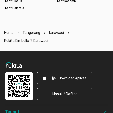
Kost Cisauk
Kost Kosambi
Kost Balaraja
Home
Tangerang
karawaci
Rukita Kimbelloft Karawaci
Footer
Download Aplikasi
Masuk / Daftar
Tenant