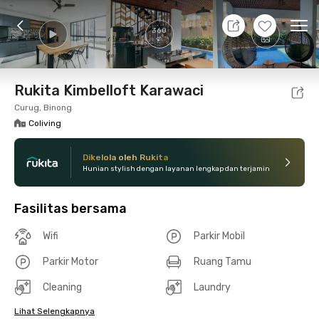
8 Agt 26 - Belum tahu
+
30
Ope
360
Foto
Fasilitas bersama
Lokasi
Kamar
Atura
Rukita Kimbelloft Karawaci
Curug, Binong
Coliving
Dikelola oleh Rukita
Hunian stylish dengan layanan lengkap dan terjamin
Fasilitas bersama
Wifi
Parkir Mobil
Parkir Motor
Ruang Tamu
Cleaning
Laundry
Lihat Selengkapnya