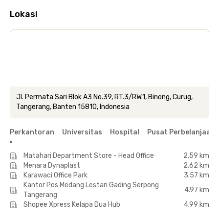
Lokasi
Jl. Permata Sari Blok A3 No.39, RT.3/RW.1, Binong, Curug,
Tangerang, Banten 15810, Indonesia
Perkantoran
Universitas
Hospital
Pusat Perbelanjaan 
Matahari Department Store - Head Office
2.59 km
Menara Dynaplast
2.62 km
Karawaci Office Park
3.57 km
Kantor Pos Medang Lestari Gading Serpong
4.97 km
Tangerang
Shopee Xpress Kelapa Dua Hub
4.99 km