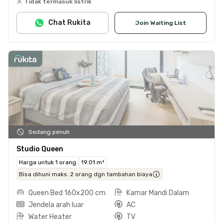
Tidak termasuk listrik
Chat Rukita
Join Waiting List
Sedang penuh
Studio Queen
Harga untuk 1 orang
19.01 m²
Bisa dihuni maks. 2 orang dgn tambahan biaya
Queen Bed 160x200 cm
Kamar Mandi Dalam
Jendela arah luar
AC
Water Heater
TV