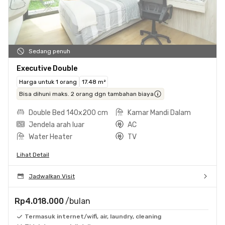
Sedang penuh
Executive Double
Harga untuk 1 orang
17.48 m²
Bisa dihuni maks. 2 orang dgn tambahan biaya
Double Bed 140x200 cm
Kamar Mandi Dalam
Jendela arah luar
AC
Water Heater
TV
Lihat Detail
Jadwalkan Visit
Rp4.018.000
/bulan
Termasuk internet/wifi, air, laundry, cleaning