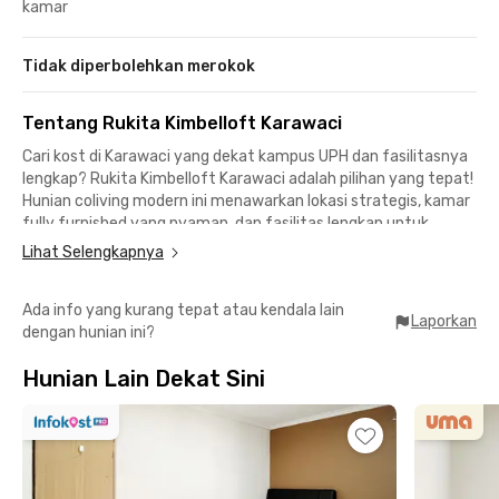
kamar
Tidak diperbolehkan merokok
Tentang Rukita Kimbelloft Karawaci
Cari kost di Karawaci yang dekat kampus UPH dan fasilitasnya
lengkap? Rukita Kimbelloft Karawaci adalah pilihan yang tepat!
Hunian coliving modern ini menawarkan lokasi strategis, kamar
fully furnished yang nyaman, dan fasilitas lengkap untuk
mendukung aktivitasmu.
Lihat Selengkapnya
Lokasi Unggul untuk Mahasiswa dan Profesional:
Ada info yang kurang tepat atau kendala lain
🛍️ 8 menit ke Matahari Tower dan 14 menit ke Karawaci Office
Laporkan
dengan hunian ini?
Park
🎓 10 menit ke UPH dan Universitas Gunadarma Kampus K
Hunian Lain Dekat Sini
🛍️ 10 menit ke Supermal Karawaci dan 20 menit ke Tangcity
Mall
🚍 Dekat transportasi umum dan jalan utama untuk
memudahkan mobilitasmu ke berbagai tempat di Karawaci dan
sekitarnya.