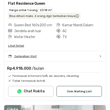
Flat Residence Queen
Harga untuk 1 orang
23.18 m²
Bisa dihuni maks. 2 orang dgn tambahan biaya
Queen Bed 160x200 cm
Kamar Mandi Dalam
Jendela arah luar
AC
Water Heater
TV
Lihat Detail
Jadwalkan Visit
Rp4.918.000
/bulan
Termasuk internet/wifi, air, laundry, cleaning
Tidak termasuk listrik
Chat Rukita
Join Waiting List