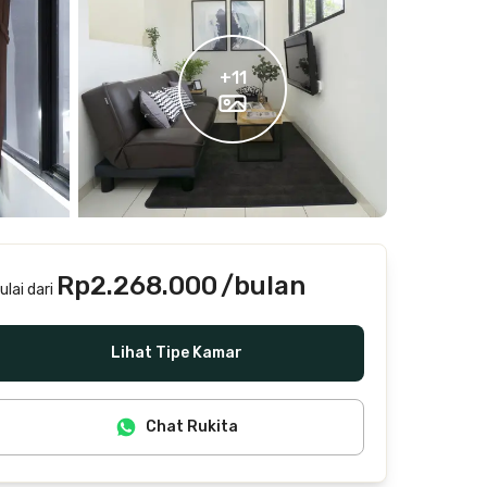
+
11
Rp2.268.000
/bulan
ulai dari
Termasuk internet/wifi, air, laundry, cleaning
Lihat Tipe Kamar
Chat Rukita