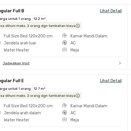
gular Full B
Lihat Detail
arga untuk 1 orang
12.2 m²
isa dihuni maks. 2 orang dgn tambahan biaya
Full Size Bed 120x200 cm
Kamar Mandi Dalam
Jendela arah luar
AC
Water Heater
Meja
Jadwalkan Visit
gular Full E
Lihat Detail
arga untuk 1 orang
12.7 m²
isa dihuni maks. 2 orang dgn tambahan biaya
Full Size Bed 120x200 cm
Kamar Mandi Dalam
Jendela arah dalam
AC
Water Heater
Meja