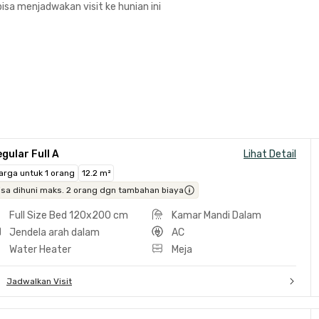
isa menjadwakan visit ke hunian ini
gular Full A
Lihat Detail
arga untuk 1 orang
12.2 m²
isa dihuni maks. 2 orang dgn tambahan biaya
Full Size Bed 120x200 cm
Kamar Mandi Dalam
Jendela arah dalam
AC
Water Heater
Meja
Jadwalkan Visit