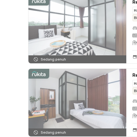
Re
H
B
Sedang penuh
Re
H
B
Sedang penuh