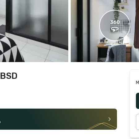
360
 BSD
M
n