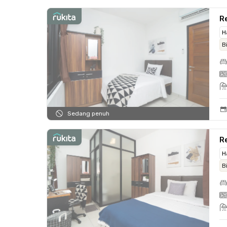
Re
H
B
Sedang penuh
Re
H
B