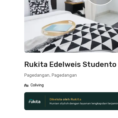
Rukita Edelweis Studento
Pagedangan, Pagedangan
Coliving
Dikelola oleh Rukita
Hunian stylish dengan layanan lengkap dan terjami