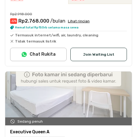
Rp2.918.000
Rp2.768.000
/bulan
Lihat rincian
-5
%
Hemat total Rp150rb selama masa sewa
Termasuk internet/wifi, air, laundry, cleaning
Tidak termasuk listrik
Chat Rukita
Join Waiting List
Sedang penuh
Executive Queen A