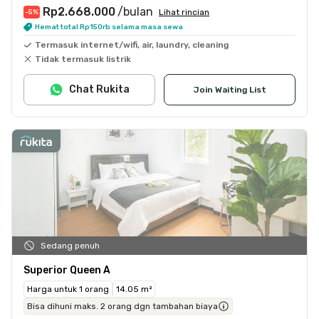
Rp2.668.000
/bulan
Lihat rincian
-5
%
Hemat total Rp150rb selama masa sewa
Termasuk internet/wifi, air, laundry, cleaning
Tidak termasuk listrik
Chat Rukita
Join Waiting List
Sedang penuh
Superior Queen A
Harga untuk 1 orang
14.05 m²
Bisa dihuni maks. 2 orang dgn tambahan biaya