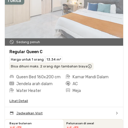
Sedang penuh
Regular Queen C
Harga untuk 1 orang
13.34 m²
Bisa dihuni maks. 2 orang dgn tambahan biaya
Queen Bed 160x200 cm
Kamar Mandi Dalam
Jendela arah dalam
AC
Water Heater
Meja
Lihat Detail
Jadwalkan Visit
Bayar bulanan
Pelunasan di awal
s.d. -2%
s.d. -8%