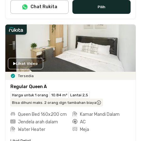
Chat Rukita
Pilih
Lihat Video
Tersedia
Regular Queen A
Harga untuk 1 orang
10.84 m²
Lantai 2,5
Bisa dihuni maks. 2 orang dgn tambahan biaya
Queen Bed 160x200 cm
Kamar Mandi Dalam
Jendela arah dalam
AC
Water Heater
Meja
Lihat Detail