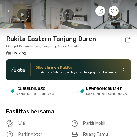
8 Agt 26 - Belum tahu
+
15
Ope
360
Foto
Fasilitas bersama
Lokasi
Kamar
Atura
Rukita Eastern Tanjung Duren
Grogol Petamburan, Tanjung Duren Selatan
Coliving
Dikelola oleh Rukita
Hunian stylish dengan layanan lengkap dan terjamin
ICUBUILDING30
NEWPROMORK12NT
Kode: ICUBUILDING30
Kode: NEWPROMORK12NT
Fasilitas bersama
Wifi
Parkir Mobil
Parkir Motor
Ruang Tamu