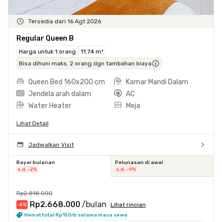
Tersedia dari 16 Agt 2026
Regular Queen B
Harga untuk 1 orang
11.74 m²
Bisa dihuni maks. 2 orang dgn tambahan biaya
Queen Bed 160x200 cm
Kamar Mandi Dalam
Jendela arah dalam
AC
Water Heater
Meja
Lihat Detail
Jadwalkan Visit
Bayar bulanan
Pelunasan di awal
s.d. -2%
s.d. -9%
Rp2.818.000
Rp2.668.000
/bulan
Lihat rincian
-5
%
Hemat total Rp150rb selama masa sewa