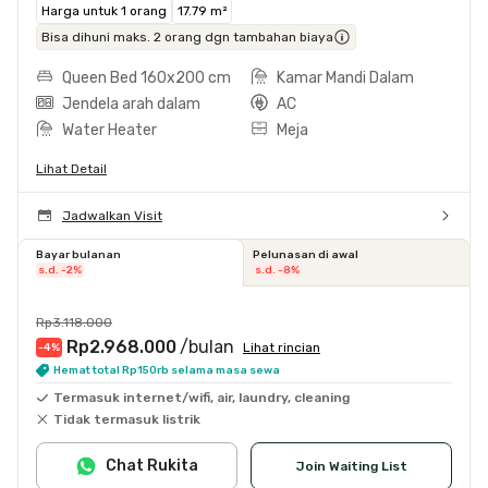
Harga untuk 1 orang
17.79 m²
Bisa dihuni maks. 2 orang dgn tambahan biaya
Queen Bed 160x200 cm
Kamar Mandi Dalam
Jendela arah dalam
AC
Water Heater
Meja
Lihat Detail
Jadwalkan Visit
Bayar bulanan
Pelunasan di awal
s.d. -2%
s.d. -8%
Rp3.118.000
Rp2.968.000
/bulan
Lihat rincian
-4
%
Hemat total Rp150rb selama masa sewa
Termasuk internet/wifi, air, laundry, cleaning
Tidak termasuk listrik
Chat Rukita
Join Waiting List