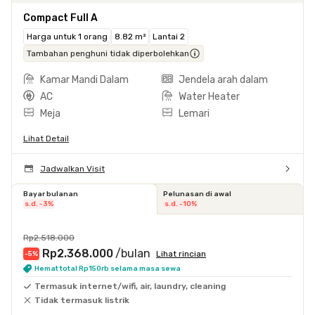
Compact Full A
Harga untuk 1 orang
8.82 m²
Lantai 2
Tambahan penghuni tidak diperbolehkan
Kamar Mandi Dalam
Jendela arah dalam
AC
Water Heater
Meja
Lemari
Lihat Detail
Jadwalkan Visit
Bayar bulanan
Pelunasan di awal
s.d. -3%
s.d. -10%
Rp2.518.000
Rp2.368.000
/bulan
Lihat rincian
-5
%
Hemat total Rp150rb selama masa sewa
Termasuk internet/wifi, air, laundry, cleaning
Tidak termasuk listrik