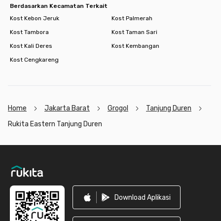
Berdasarkan Kecamatan Terkait
Kost Kebon Jeruk
Kost Palmerah
Kost Tambora
Kost Taman Sari
Kost Kali Deres
Kost Kembangan
Kost Cengkareng
Home
Jakarta Barat
Grogol
Tanjung Duren
Rukita Eastern Tanjung Duren
Footer
Download Aplikasi