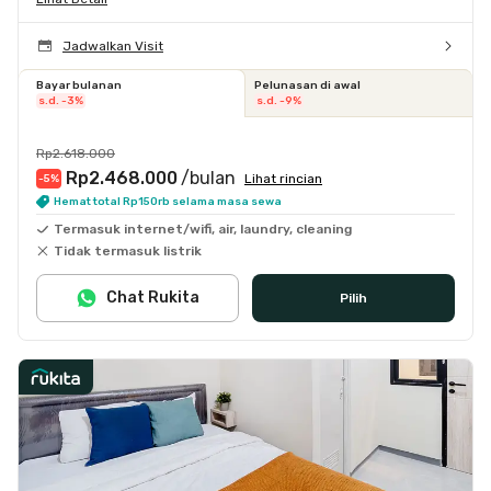
Jadwalkan Visit
Bayar bulanan
Pelunasan di awal
s.d. -3%
s.d. -9%
Rp2.618.000
Rp2.468.000
/bulan
Lihat rincian
-5
%
Hemat total Rp150rb selama masa sewa
Termasuk internet/wifi, air, laundry, cleaning
Tidak termasuk listrik
Chat Rukita
Pilih