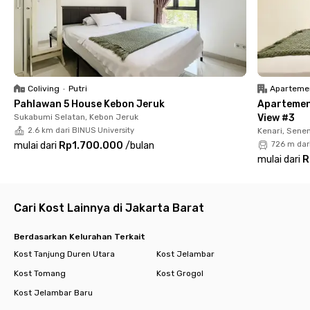
📍 Universitas Esa Unggul, Kampus Jakarta – 9 menit
Fasilitas Coliving yang Bikin Betah:
✅ WiFi kencang
✅ Area parkir
✅ Komunal area untuk bersantai
Coliving
•
Putri
Aparteme
✅ Dapur bersama yang bersih
Pahlawan 5 House Kebon Jeruk
Apartemen
✅ CCTV 24 jam
Sukabumi Selatan, Kebon Jeruk
View #3
✅ Layanan laundry
2.6 km dari BINUS University
Kenari, Sene
✅ Cleaning room
mulai dari
Rp1.700.000
/
bulan
726 m dar
✅ Kamar full furnished + AC
mulai dari
R
✅ Kamar mandi dalam dengan water heater
Tinggal di Jakarta Barat jadi makin nyaman dan praktis bareng
Rukita!
Cari Kost Lainnya di Jakarta Barat
Buruan booking sebelum kehabisan!
Berdasarkan Kelurahan Terkait
Kost Tanjung Duren Utara
Kost Jelambar
Kost Tomang
Kost Grogol
Kost Jelambar Baru