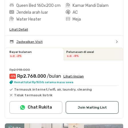
Queen Bed 160x200 cm
Kamar Mandi Dalam
Jendela arah luar
AC
Water Heater
Meja
Lihat Detail
Jadwalkan Visit
Bayar bulanan
Pelunasan di awal
s.d. -2%
s.d. -8%
Rp2.918.000
Rp2.768.000
/bulan
Lihat rincian
-5
%
Hemat total Rp150rb selama masa sewa
Termasuk internet/wifi, air, laundry, cleaning
Tidak termasuk listrik
Chat Rukita
Join Waiting List