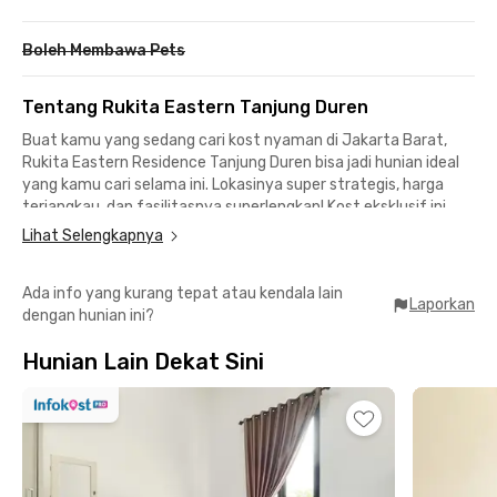
Boleh Membawa Pets
Tentang Rukita Eastern Tanjung Duren
Buat kamu yang sedang cari kost nyaman di Jakarta Barat,
Rukita Eastern Residence Tanjung Duren bisa jadi hunian ideal
yang kamu cari selama ini. Lokasinya super strategis, harga
terjangkau, dan fasilitasnya superlengkap! Kost eksklusif ini
cocok banget buat karyawan yang bekerja di area Grogol, Slipi,
Lihat Selengkapnya
dan Pluit juga mahasiswa dari Universitas Tarumanagara dan
Universitas Kristen Krida Wacana (UKRIDA).
Ada info yang kurang tepat atau kendala lain
Laporkan
dengan hunian ini?
Dekat ke Tempat Penting:
📍 Universitas Trisakti – 7 menit
Hunian Lain Dekat Sini
📍 Universitas Tarumanagara – 7 menit
📍 Universitas Kristen Krida Wacana (UKRIDA) – 3 menit
📍 NEO SOHO Mall – 2 menit
📍 Central Park Mall – 4 menit
📍 Mall Taman Anggrek – 4 menit
📍 APL Tower Central Park – 6 menit
📍 Menara Citicon – 15 menit