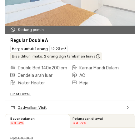
Sedang penuh
Regular Double A
Harga untuk 1 orang
12.23 m²
Bisa dihuni maks. 2 orang dgn tambahan biaya
Double Bed 140x200 cm
Kamar Mandi Dalam
Jendela arah luar
AC
Water Heater
Meja
Lihat Detail
Jadwalkan Visit
Bayar bulanan
Pelunasan di awal
s.d. -2%
s.d. -9%
Rp2.818.000