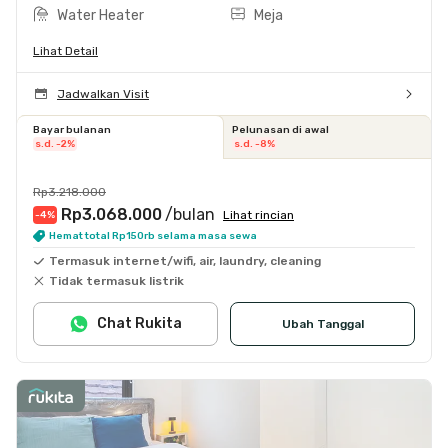
Water Heater
Meja
Lihat Detail
Jadwalkan Visit
Bayar bulanan
Pelunasan di awal
s.d. -2%
s.d. -8%
Rp3.218.000
Rp3.068.000
/bulan
Lihat rincian
-4
%
Hemat total Rp150rb selama masa sewa
Termasuk internet/wifi, air, laundry, cleaning
Tidak termasuk listrik
Chat Rukita
Ubah Tanggal