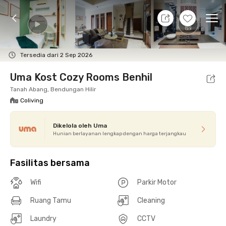
7 Agt 26 - Belum tahu
+
8
Ope
Foto
Fasilitas bersama
Promo cUma-cUma
Loka
Tersedia dari 2 Sep 2026
Uma Kost Cozy Rooms Benhil
Tanah Abang, Bendungan Hilir
Coliving
Dikelola oleh Uma
Hunian berlayanan lengkap dengan harga terjangkau
Fasilitas bersama
Wifi
Parkir Motor
Ruang Tamu
Cleaning
Laundry
CCTV