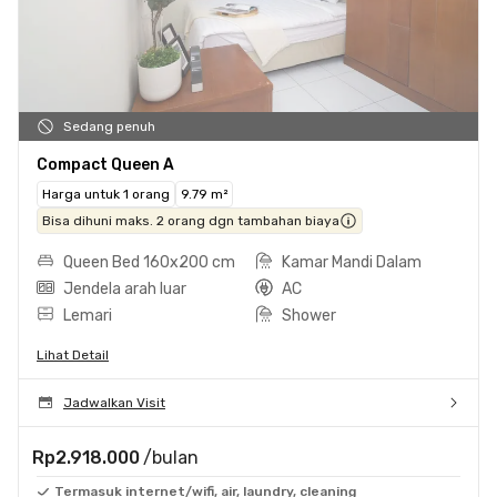
Sedang penuh
Compact Queen A
Harga untuk 1 orang
9.79 m²
Bisa dihuni maks. 2 orang dgn tambahan biaya
Queen Bed 160x200 cm
Kamar Mandi Dalam
Jendela arah luar
AC
Lemari
Shower
Lihat Detail
Jadwalkan Visit
Rp2.918.000
/bulan
Termasuk internet/wifi, air, laundry, cleaning