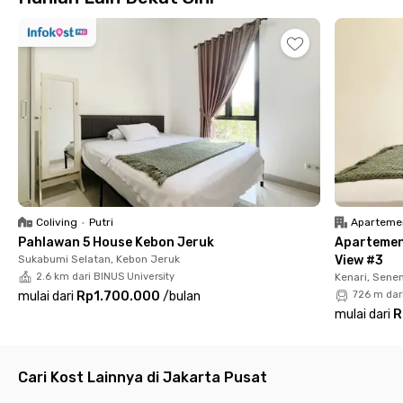
yang hanya 8 menit jauhnya.
Tinggal di Uma Kost Cozy Benhil bikin hidupmu bebas ribet. Yuk,
booking kost Bendungan Hilir yang strategis dan punya fasilitas
lengkap ini.
Coliving
•
Putri
Aparteme
Pahlawan 5 House Kebon Jeruk
Apartemen
Sukabumi Selatan, Kebon Jeruk
View #3
2.6 km dari BINUS University
Kenari, Sene
mulai dari
Rp1.700.000
/
bulan
726 m dar
mulai dari
R
Cari Kost Lainnya di Jakarta Pusat