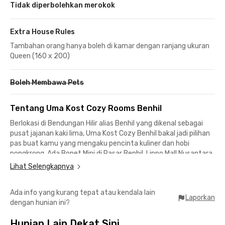
Tidak diperbolehkan merokok
Extra House Rules
Tambahan orang hanya boleh di kamar dengan ranjang ukuran
Queen (160 x 200)
Boleh Membawa Pets
Tentang Uma Kost Cozy Rooms Benhil
Berlokasi di Bendungan Hilir alias Benhil yang dikenal sebagai
pusat jajanan kaki lima, Uma Kost Cozy Benhil bakal jadi pilihan
pas buat kamu yang mengaku pencinta kuliner dan hobi
nongkrong. Ada Bopet Mini di Pasar Benhil, Lippo Mall Nusantara,
hingga Grand Indonesia jaraknya kurang dari 15 menit. Kamu
Lihat Selengkapnya
nggak bakal bingung lagi soal mengisi perut.
Ada info yang kurang tepat atau kendala lain
Kost Bendungan Hilir ini juga cocok buat karyawan yang
Laporkan
dengan hunian ini?
berkantor di Sudirman, Gatot Subroto, dan Slipi. Soalnya lokasi
kost Jakarta Pusat ini juga dekat dengan akses transportasi
Hunian Lain Dekat Sini
publik seperti Stasiun MRT Bendungan Hilir dan Stasiun Karet