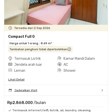
Tersedia dari 2 Sep 2026
Compact Full G
Harga untuk 1 orang
8.69 m²
Tambahan penghuni tidak diperbolehkan
Termasuk Listrik
Kamar Mandi Dalam
Jendela arah luar
AC
Lemari
Shower
Lihat Detail
Jadwalkan Visit
Rp2.868.000
/bulan
Termasuk internet/wifi, listrik, air, laundry, cleaning