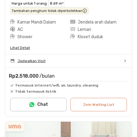
Harga untuk 1 orang
8.69 m²
Tambahan penghuni tidak diperbolehkan
Kamar Mandi Dalam
Jendela arah dalam
AC
Lemari
Shower
Kloset duduk
Lihat Detail
Jadwalkan Visit
Rp2.518.000
/bulan
Termasuk internet/wifi, air, laundry, cleaning
Tidak termasuk listrik
Chat
Join Waiting List