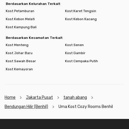
Berdasarkan Kelurahan Terkait
Kost Petamburan
Kost Karet Tengsin
Kost Kebon Melati
Kost Kebon Kacang
Kost Kampung Bali
Berdasarkan Kecamatan Terkait
Kost Menteng
Kost Senen
Kost Johar Baru
Kost Gambir
Kost Sawah Besar
Kost Cempaka Putih
Kost Kemayoran
Home
Jakarta Pusat
tanah abang
Bendungan Hilir (Benhil)
Uma Kost Cozy Rooms Benhil
Footer