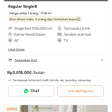
Regular Single B
Harga untuk 1 orang
11.18 m²
Bisa dihuni maks. 2 orang dgn tambahan biaya
Single Bed 100x200 cm
Termasuk Listrik
Kamar Mandi Dalam
Jendela arah luar
AC
TV
Lihat Detail
Jadwalkan Visit
Rp3.018.000
/bulan
Termasuk internet/wifi, listrik, air, laundry, cleaning
Chat
Join Waiting List