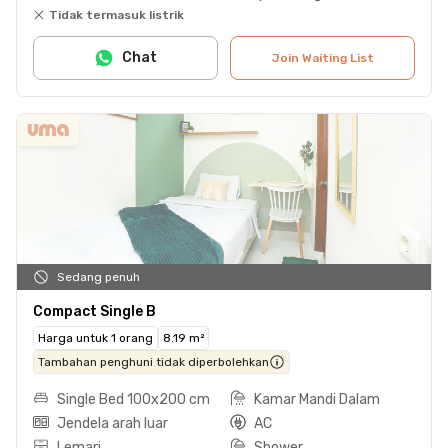
Tidak termasuk listrik
Chat
Join Waiting List
Sedang penuh
Compact Single B
Harga untuk 1 orang
8.19 m²
Tambahan penghuni tidak diperbolehkan
Single Bed 100x200 cm
Kamar Mandi Dalam
Jendela arah luar
AC
Lemari
Shower