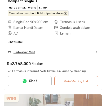
Compact Single D
Harga untuk 1 orang
8.7 m²
Tambahan penghuni tidak diperbolehkan
Single Bed 90x200 cm
Termasuk Listrik
Kamar Mandi Dalam
Jendela arah dalam
AC
Lemari
Lihat Detail
Jadwalkan Visit
Rp2.768.000
/bulan
Termasuk internet/wifi, listrik, air, laundry, cleaning
Chat
Join Waiting List