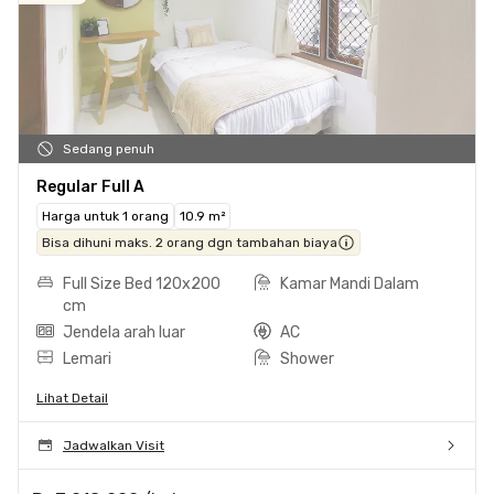
Sedang penuh
Regular Full A
Harga untuk 1 orang
10.9 m²
Bisa dihuni maks. 2 orang dgn tambahan biaya
Full Size Bed 120x200
Kamar Mandi Dalam
cm
Jendela arah luar
AC
Lemari
Shower
Lihat Detail
Jadwalkan Visit