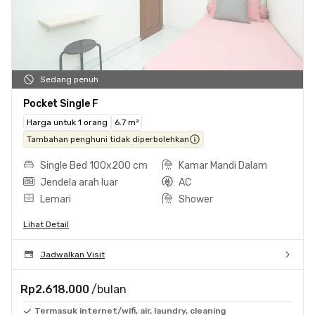
Sedang penuh
Pocket Single F
Harga untuk 1 orang
6.7 m²
Tambahan penghuni tidak diperbolehkan
Single Bed 100x200 cm
Kamar Mandi Dalam
Jendela arah luar
AC
Lemari
Shower
Lihat Detail
Jadwalkan Visit
Rp2.618.000
/bulan
Termasuk internet/wifi, air, laundry, cleaning