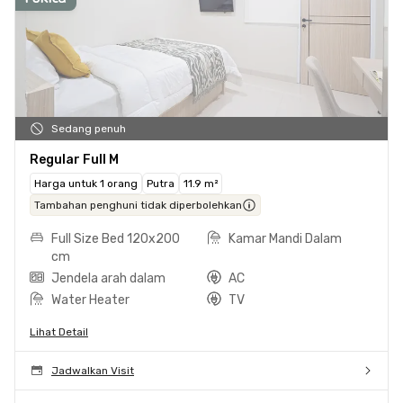
Sedang penuh
Regular Full M
Harga untuk 1 orang
Putra
11.9 m²
Tambahan penghuni tidak diperbolehkan
Full Size Bed 120x200
Kamar Mandi Dalam
cm
Jendela arah dalam
AC
Water Heater
TV
Lihat Detail
Jadwalkan Visit