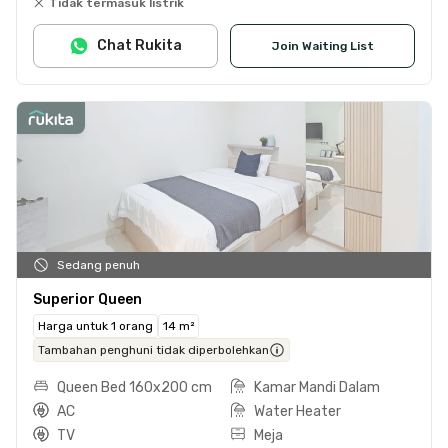
Tidak termasuk listrik
Chat Rukita
Join Waiting List
Sedang penuh
Superior Queen
Harga untuk 1 orang
14 m²
Tambahan penghuni tidak diperbolehkan
Queen Bed 160x200 cm
Kamar Mandi Dalam
AC
Water Heater
TV
Meja