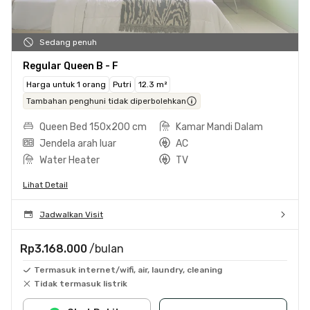
Sedang penuh
Regular Queen B - F
Harga untuk 1 orang
Putri
12.3 m²
Tambahan penghuni tidak diperbolehkan
Queen Bed 150x200 cm
Kamar Mandi Dalam
Jendela arah luar
AC
Water Heater
TV
Lihat Detail
Jadwalkan Visit
Rp3.168.000
/bulan
Termasuk internet/wifi, air, laundry, cleaning
Tidak termasuk listrik