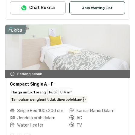
Chat Rukita
Join Waiting List
Sedang penuh
Compact Single A - F
Harga untuk 1 orang
Putri
8.4 m²
Tambahan penghuni tidak diperbolehkan
Single Bed 100x200 cm
Kamar Mandi Dalam
Jendela arah dalam
AC
Water Heater
TV