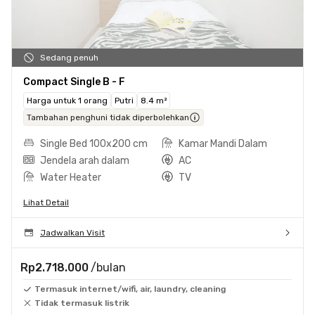
Sedang penuh
Compact Single B - F
Harga untuk 1 orang
Putri
8.4 m²
Tambahan penghuni tidak diperbolehkan
Single Bed 100x200 cm
Kamar Mandi Dalam
Jendela arah dalam
AC
Water Heater
TV
Lihat Detail
Jadwalkan Visit
Rp2.718.000
/bulan
Termasuk internet/wifi, air, laundry, cleaning
Tidak termasuk listrik