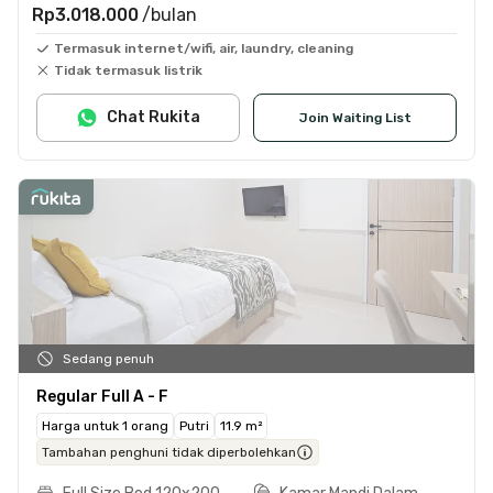
Rp3.018.000
/bulan
Termasuk internet/wifi, air, laundry, cleaning
Tidak termasuk listrik
Chat Rukita
Join Waiting List
Sedang penuh
Regular Full A - F
Harga untuk 1 orang
Putri
11.9 m²
Tambahan penghuni tidak diperbolehkan