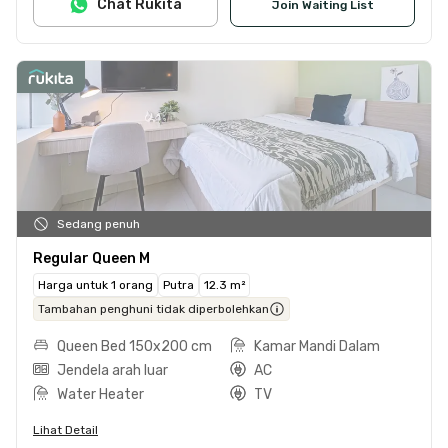
Chat Rukita
Join Waiting List
Sedang penuh
Regular Queen M
Harga untuk 1 orang
Putra
12.3 m²
Tambahan penghuni tidak diperbolehkan
Queen Bed 150x200 cm
Kamar Mandi Dalam
Jendela arah luar
AC
Water Heater
TV
Lihat Detail