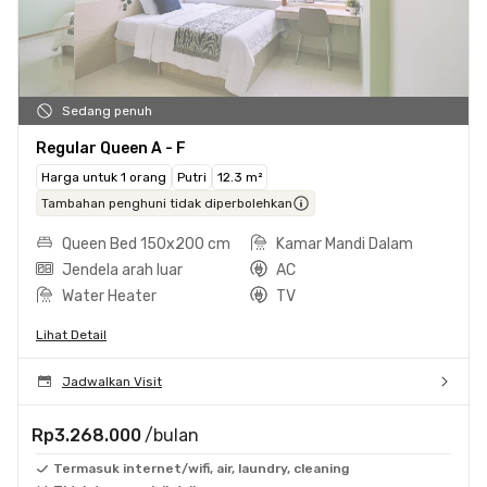
Sedang penuh
Regular Queen A - F
Harga untuk 1 orang
Putri
12.3 m²
Tambahan penghuni tidak diperbolehkan
Queen Bed 150x200 cm
Kamar Mandi Dalam
Jendela arah luar
AC
Water Heater
TV
Lihat Detail
Jadwalkan Visit
Rp3.268.000
/bulan
Termasuk internet/wifi, air, laundry, cleaning