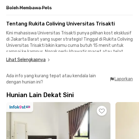
Boleh Membawa Pets
Tentang Rukita Coliving Universitas Trisakti
Kini mahasiswa Universitas Trisakti punya pilihan kost eksklusif
di Jakarta Barat yang super strategis! Tinggal di Rukita Coliving
Universitas Trisakti bikin kamu cuma butuh 15 menit untuk
sampai ke kampus. Nggak perlu khawatir macet atau telat
kuliah pagi lagi.
Lihat Selengkapnya
Lokasi kost dekat Trisakti Grogol ini juga memudahkan kamu
Ada info yang kurang tepat atau kendala lain
menjangkau berbagai fasilitas publik. Pusat perbelanjaan
Laporkan
dengan hunian ini?
ternama seperti Mall Taman Anggrek, Central Park, dan Mal
Ciputra Jakarta bisa dicapai hanya 10 menit berkendara. Untuk
Hunian Lain Dekat Sini
kebutuhan medis, RS Sumber Waras adalah rumah sakit
terdekat dengan akses 10 menit saja.
Bagi kamu yang sering menggunakan transportasi umum, kost
strategis dekat KRL ini memberikan banyak pilihan. Stasiun
Grogol, Stasiun Duri, hingga Stasiun Tanah Abang bisa dijangkau
dalam 15–20 menit. Bahkan, Bandara Soekarno-Hatta hanya
berjarak sekitar 30 menit berkendara.