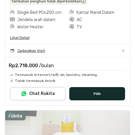
Tambahan penghuni tidak diperbolehkan
Single Bed 90x200 cm
Kamar Mandi Dalam
Jendela arah dalam
AC
Water Heater
TV
Lihat Detail
Jadwalkan Visit
Rp2.718.000
/bulan
Termasuk internet/wifi, air, laundry, cleaning
Tidak termasuk listrik
Chat Rukita
Pilih