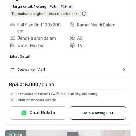
Harga untuk 1 orang
Putri
11.9 m²
Tambahan penghuni tidak diperbolehkan
Full Size Bed 120x200
Kamar Mandi Dalam
cm
Jendela arah dalam
AC
Water Heater
TV
Lihat Detail
Jadwalkan Visit
Rp3.018.000
/bulan
Termasuk internet/wifi, air, laundry, cleaning
Tidak termasuk listrik
Chat Rukita
Join Waiting List