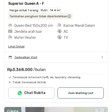
Superior Queen A - F
Harga untuk 1 orang
Putri
14.4 m²
Tambahan penghuni tidak diperbolehkan
Queen Bed 150x200 cm
Kamar Mandi Dalam
Jendela arah luar
AC
Water Heater
TV
Lihat Detail
Jadwalkan Visit
Rp3.368.000
/bulan
Termasuk internet/wifi, air, laundry, cleaning
Tidak termasuk listrik
Chat Rukita
Join Waiting List