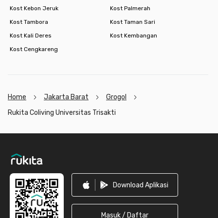
Kost Kebon Jeruk
Kost Palmerah
Kost Tambora
Kost Taman Sari
Kost Kali Deres
Kost Kembangan
Kost Cengkareng
Home
Jakarta Barat
Grogol
Rukita Coliving Universitas Trisakti
Footer
Download Aplikasi
Masuk / Daftar