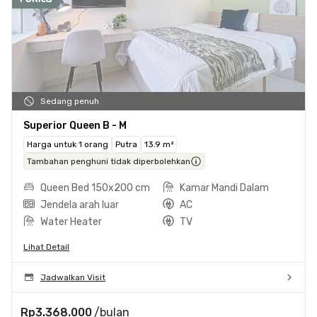
Sedang penuh
Superior Queen B - M
Harga untuk 1 orang
Putra
13.9 m²
Tambahan penghuni tidak diperbolehkan
Queen Bed 150x200 cm
Kamar Mandi Dalam
Jendela arah luar
AC
Water Heater
TV
Lihat Detail
Jadwalkan Visit
Rp3.368.000
/bulan