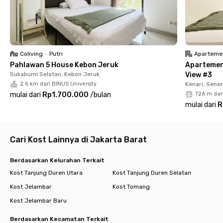
Fasilitas di Rukita Coliving Universitas Trisakti pun sangat
lengkap. Kamu bisa memilih berbagai tipe kamar sesuai
kebutuhan, mulai dari Pocket Single, Regular Single, Superior
Double, hingga Regular Queen. Semua kamar sudah fully
Coliving
•
Putri
Aparteme
furnished dengan kamar mandi dalam dan biaya sewa bulanan
Pahlawan 5 House Kebon Jeruk
Apartemen
sudah termasuk listrik.
Sukabumi Selatan, Kebon Jeruk
View #3
2.6 km dari BINUS University
Kenari, Sene
Jangan tunda lagi, segera booking online kost eksklusif dekat
mulai dari
Rp1.700.000
/
bulan
726 m dar
Universitas Trisakti ini sekarang juga dan rasakan pengalaman
mulai dari
R
tinggal yang nyaman, modern, dan bebas repot bersama
Rukita!
Cari Kost Lainnya di Jakarta Barat
Berdasarkan Kelurahan Terkait
Kost Tanjung Duren Utara
Kost Tanjung Duren Selatan
Kost Jelambar
Kost Tomang
Kost Jelambar Baru
Berdasarkan Kecamatan Terkait