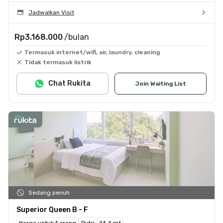
Jadwalkan Visit
Rp3.168.000
/bulan
Termasuk internet/wifi, air, laundry, cleaning
Tidak termasuk listrik
Chat Rukita
Join Waiting List
Sedang penuh
Superior Queen B - F
Harga untuk 1 orang
Putri
14.4 m²