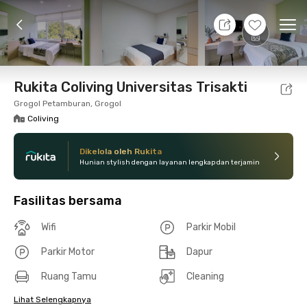
9 Agt 26 - Belum tahu
+
10
Ope
Foto
Fasilitas bersama
Lokasi
Kamar
Atura
Rukita Coliving Universitas Trisakti
Grogol Petamburan, Grogol
Coliving
Dikelola oleh Rukita
Hunian stylish dengan layanan lengkap dan terjamin
Fasilitas bersama
Wifi
Parkir Mobil
Parkir Motor
Dapur
Ruang Tamu
Cleaning
Lihat Selengkapnya