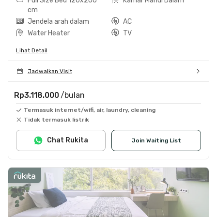
Full Size Bed 120x200
Kamar Mandi Dalam
cm
Jendela arah dalam
AC
Water Heater
TV
Lihat Detail
Jadwalkan Visit
Rp3.118.000
/bulan
Termasuk internet/wifi, air, laundry, cleaning
Tidak termasuk listrik
Chat Rukita
Join Waiting List