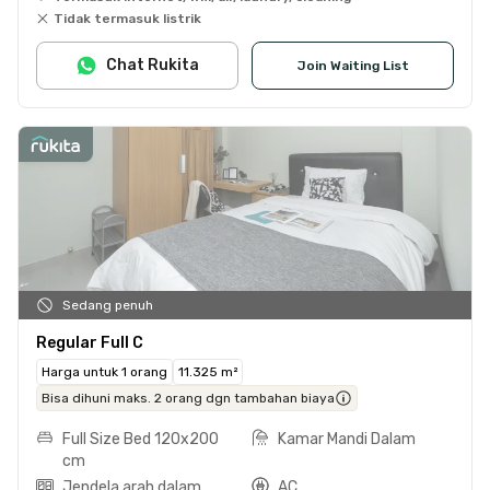
Tidak termasuk listrik
Chat Rukita
Join Waiting List
Sedang penuh
Regular Full C
Harga untuk 1 orang
11.325 m²
Bisa dihuni maks. 2 orang dgn tambahan biaya
Full Size Bed 120x200
Kamar Mandi Dalam
cm
Jendela arah dalam
AC