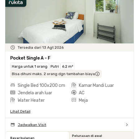
Tersedia dari 13 Agt 2026
Pocket Single A - F
Harga untuk 1 orang
Putri
6.2 m²
Bisa dihuni maks. 2 orang dgn tambahan biaya
Single Bed 100x200 cm
Kamar Mandi Luar
Jendela arah luar
AC
Water Heater
Meja
Lihat Detail
Jadwalkan Visit
Pelunasan di awal
Bayar bulanan