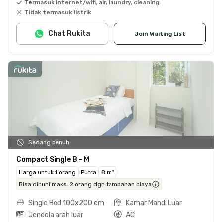
Termasuk internet/wifi, air, laundry, cleaning
Tidak termasuk listrik
Chat Rukita
Join Waiting List
Sedang penuh
Compact Single B - M
Harga untuk 1 orang
Putra
8 m²
Bisa dihuni maks. 2 orang dgn tambahan biaya
Single Bed 100x200 cm
Kamar Mandi Luar
Jendela arah luar
AC