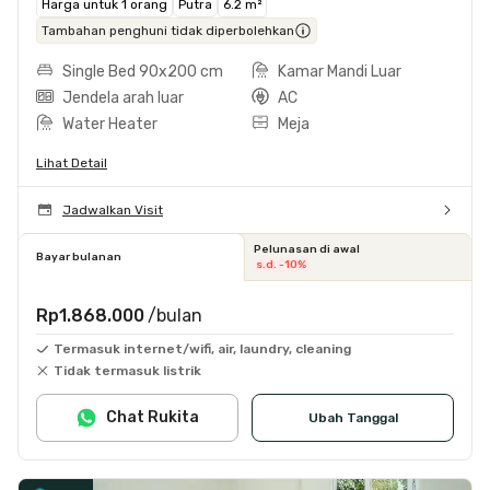
Harga untuk 1 orang
Putra
6.2 m²
Tambahan penghuni tidak diperbolehkan
Single Bed 90x200 cm
Kamar Mandi Luar
Jendela arah luar
AC
Water Heater
Meja
Lihat Detail
Jadwalkan Visit
Pelunasan di awal
Bayar bulanan
s.d. -10%
Rp1.868.000
/bulan
Termasuk internet/wifi, air, laundry, cleaning
Tidak termasuk listrik
Chat Rukita
Ubah Tanggal