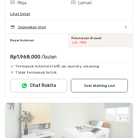
Meja
Lemari
Lihat Detail
Jadwalkan Visit
Pelunasan di awal
Bayar bulanan
s.d. -10%
Rp1.968.000
/bulan
Termasuk internet/wifi, air, laundry, cleaning
Tidak termasuk listrik
Chat Rukita
Join Waiting List