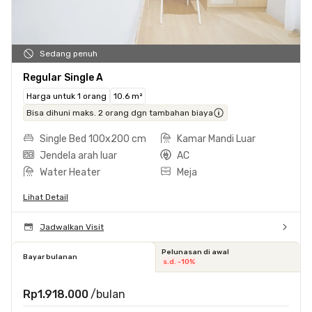
Sedang penuh
Regular Single A
Harga untuk 1 orang
10.6 m²
Bisa dihuni maks. 2 orang dgn tambahan biaya
Single Bed 100x200 cm
Kamar Mandi Luar
Jendela arah luar
AC
Water Heater
Meja
Lihat Detail
Jadwalkan Visit
Pelunasan di awal
Bayar bulanan
s.d. -10%
Rp1.918.000
/bulan