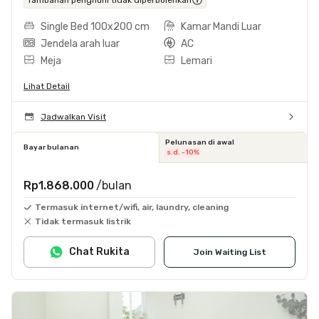
Single Bed 100x200 cm
Kamar Mandi Luar
Jendela arah luar
AC
Meja
Lemari
Lihat Detail
Jadwalkan Visit
Pelunasan di awal
Bayar bulanan
s.d. -10%
Rp1.868.000
/bulan
Termasuk internet/wifi, air, laundry, cleaning
Tidak termasuk listrik
Chat Rukita
Join Waiting List