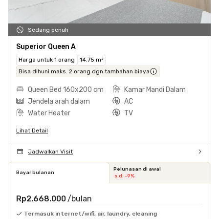
Sedang penuh
Superior Queen A
Harga untuk 1 orang
14.75 m²
Bisa dihuni maks. 2 orang dgn tambahan biaya
Queen Bed 160x200 cm
Kamar Mandi Dalam
Jendela arah dalam
AC
Water Heater
TV
Lihat Detail
Jadwalkan Visit
Pelunasan di awal
Bayar bulanan
s.d. -9%
Rp2.668.000
/bulan
Termasuk internet/wifi, air, laundry, cleaning