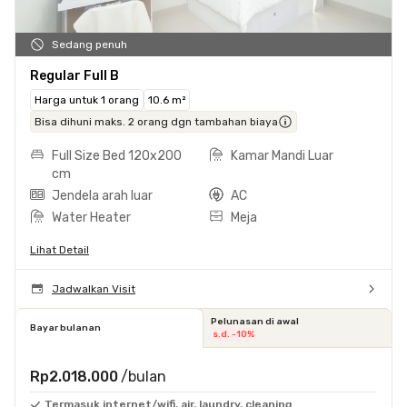
Sedang penuh
Regular Full B
Harga untuk 1 orang
10.6 m²
Bisa dihuni maks. 2 orang dgn tambahan biaya
Full Size Bed 120x200
Kamar Mandi Luar
cm
Jendela arah luar
AC
Water Heater
Meja
Lihat Detail
Jadwalkan Visit
Pelunasan di awal
Bayar bulanan
s.d. -10%
Rp2.018.000
/bulan
Termasuk internet/wifi, air, laundry, cleaning