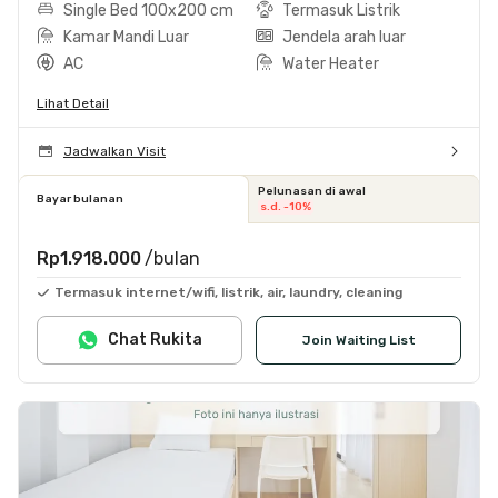
Single Bed 100x200 cm
Termasuk Listrik
Kamar Mandi Luar
Jendela arah luar
AC
Water Heater
Lihat Detail
Jadwalkan Visit
Pelunasan di awal
Bayar bulanan
s.d. -10%
Rp1.918.000
/bulan
Termasuk internet/wifi, listrik, air, laundry, cleaning
Chat Rukita
Join Waiting List