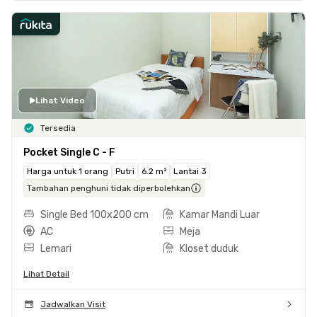
Lihat Video
Tersedia
Pocket Single C - F
Harga untuk 1 orang
Putri
6.2 m²
Lantai 3
Tambahan penghuni tidak diperbolehkan
Single Bed 100x200 cm
Kamar Mandi Luar
AC
Meja
Lemari
Kloset duduk
Lihat Detail
Jadwalkan Visit