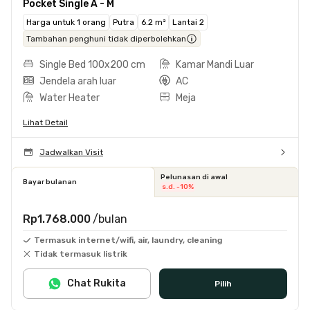
Pocket Single A - M
Harga untuk 1 orang
Putra
6.2 m²
Lantai 2
Tambahan penghuni tidak diperbolehkan
Single Bed 100x200 cm
Kamar Mandi Luar
Jendela arah luar
AC
Water Heater
Meja
Lihat Detail
Jadwalkan Visit
Pelunasan di awal
Bayar bulanan
s.d. -10%
Rp1.768.000
/bulan
Termasuk internet/wifi, air, laundry, cleaning
Tidak termasuk listrik
Chat Rukita
Pilih