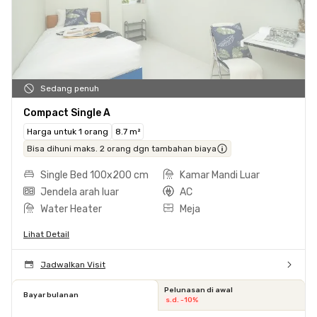
Sedang penuh
Compact Single A
Harga untuk 1 orang
8.7 m²
Bisa dihuni maks. 2 orang dgn tambahan biaya
Single Bed 100x200 cm
Kamar Mandi Luar
Jendela arah luar
AC
Water Heater
Meja
Lihat Detail
Jadwalkan Visit
Pelunasan di awal
Bayar bulanan
s.d. -10%