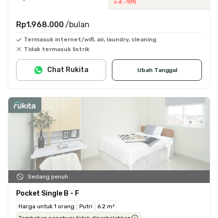
s.d. -10%
Rp1.968.000
/bulan
Termasuk internet/wifi, air, laundry, cleaning
Tidak termasuk listrik
Chat Rukita
Ubah Tanggal
Sedang penuh
Pocket Single B - F
Harga untuk 1 orang
Putri
6.2 m²
Tambahan penghuni tidak diperbolehkan