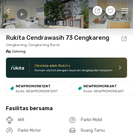
7 Agt 26 - Belum tahu
+
12
Ope
360
Foto
Fasilitas bersama
Lokasi
Kamar
Atura
Rukita Cendrawasih 73 Cengkareng
Cengkareng, Cengkareng Barat
Coliving
Dikelola oleh Rukita
Hunian stylish dengan layanan lengkap dan terjamin
NEWPROMORK12NT
NEWPROMORK6NT
Kode: NEWPROMORK12NT
Kode: NEWPROMORK6NT
Fasilitas bersama
Wifi
Parkir Mobil
Parkir Motor
Ruang Tamu