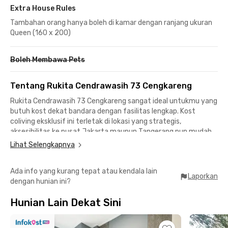
Extra House Rules
Tambahan orang hanya boleh di kamar dengan ranjang ukuran
Queen (160 x 200)
Boleh Membawa Pets
Tentang Rukita Cendrawasih 73 Cengkareng
Rukita Cendrawasih 73 Cengkareng sangat ideal untukmu yang
butuh kost dekat bandara dengan fasilitas lengkap. Kost
coliving eksklusif ini terletak di lokasi yang strategis,
aksesibilitas ke pusat Jakarta maupun Tangerang pun mudah
dan tidak jauh dari jalan tol.
Lihat Selengkapnya
Selain itu, unit co-living Rukita ini juga dekat dengan Bandara
Ada info yang kurang tepat atau kendala lain
Soekarno-Hatta yang bisa ditempuh tak sampai 20 menit!
Laporkan
dengan hunian ini?
Ingin berbelanja? Kamu bisa kunjungi Mall Daan Mogot dalam 5
menit saja atau Mall PIK Avenue yang bisa kamu capai 15 menit.
Hunian Lain Dekat Sini
Tak perlu khawatir juga soal transportasi karena dari sini kamu
bisa menuju stasiun KRL Bojong Indah dan stasiun KRL Rawa