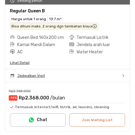
Sedang penuh
Regular Queen B
Harga untuk 1 orang
13.7 m²
Bisa dihuni maks. 2 orang dgn tambahan biaya
Queen Bed 160x200 cm
Termasuk Listrik
Kamar Mandi Dalam
Jendela arah luar
AC
Water Heater
Lihat Detail
Jadwalkan Visit
Rp2.768.000
Rp2.368.000
/bulan
-14
%
Termasuk internet/wifi, listrik, air, laundry, cleaning
Chat
Join Waiting List