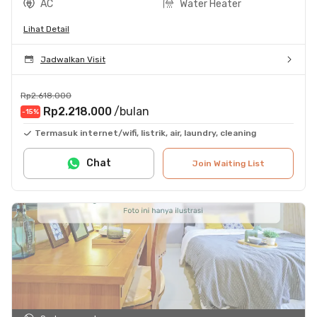
AC
Water Heater
Lihat Detail
Jadwalkan Visit
Rp2.618.000
Rp2.218.000
/bulan
-15
%
Termasuk internet/wifi, listrik, air, laundry, cleaning
Chat
Join Waiting List