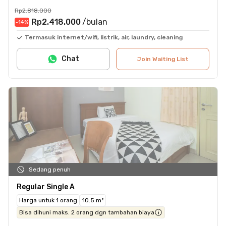
Rp2.818.000
Rp2.418.000
/bulan
-14
%
Termasuk internet/wifi, listrik, air, laundry, cleaning
Chat
Join Waiting List
Sedang penuh
Regular Single A
Harga untuk 1 orang
10.5 m²
Bisa dihuni maks. 2 orang dgn tambahan biaya