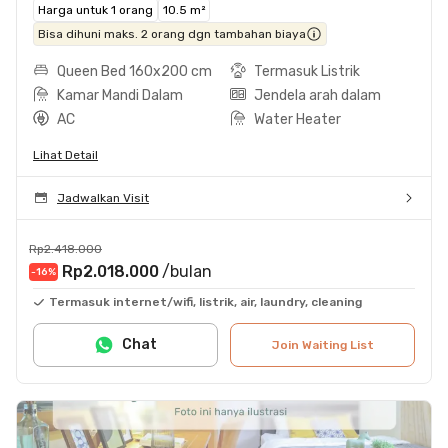
Harga untuk 1 orang
10.5 m²
Bisa dihuni maks. 2 orang dgn tambahan biaya
Queen Bed 160x200 cm
Termasuk Listrik
Kamar Mandi Dalam
Jendela arah dalam
AC
Water Heater
Lihat Detail
Jadwalkan Visit
Rp2.418.000
Rp2.018.000
/bulan
-16
%
Termasuk internet/wifi, listrik, air, laundry, cleaning
Chat
Join Waiting List