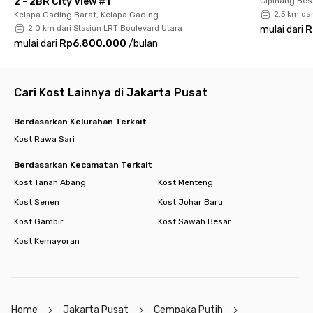
2 - 2BR City View #1
Cipinang Bes
kehabisan!
Kelapa Gading Barat, Kelapa Gading
2.5 km da
2.0 km dari Stasiun LRT Boulevard Utara
mulai dari
R
mulai dari
Rp6.800.000
/
bulan
Cari Kost Lainnya di Jakarta Pusat
Berdasarkan Kelurahan Terkait
Kost Rawa Sari
Berdasarkan Kecamatan Terkait
Kost Tanah Abang
Kost Menteng
Kost Senen
Kost Johar Baru
Kost Gambir
Kost Sawah Besar
Kost Kemayoran
Home
Jakarta Pusat
Cempaka Putih