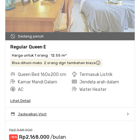
Sedang penuh
Regular Queen E
Harga untuk 1 orang
12.55 m²
Bisa dihuni maks. 2 orang dgn tambahan biaya
Queen Bed 160x200 cm
Termasuk Listrik
Kamar Mandi Dalam
Jendela arah dalam
AC
Water Heater
Lihat Detail
Jadwalkan Visit
Rp2.568.000
Rp2.168.000
/bulan
-15
%