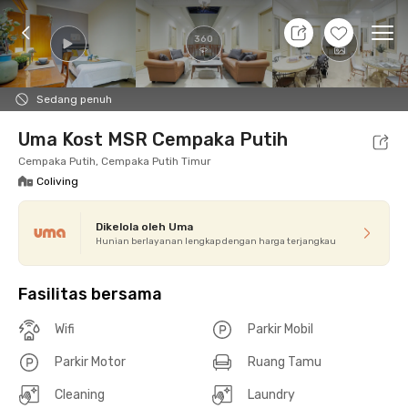
10 Agt 26 - Belum tahu
+
12
Ope
360
Foto
Fasilitas bersama
Promo cUma-cUma
Loka
Sedang penuh
Uma Kost MSR Cempaka Putih
Cempaka Putih, Cempaka Putih Timur
Coliving
Dikelola oleh Uma
Hunian berlayanan lengkap dengan harga terjangkau
Fasilitas bersama
Wifi
Parkir Mobil
Parkir Motor
Ruang Tamu
Cleaning
Laundry