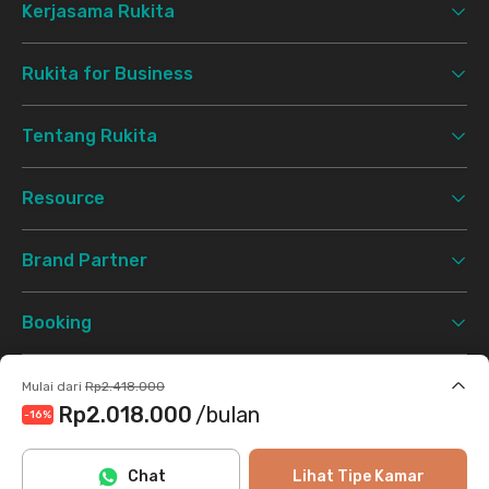
Kerjasama Rukita
Rukita for Business
Tentang Rukita
Resource
Brand Partner
Booking
Support
Mulai dari
Rp2.418.000
Rp2.018.000
/bulan
-16
%
Syarat & Ketentuan
Kebijakan Privasi
©
2026 Rukita. All rights reserved.
Termasuk internet/wifi, air, laundry, cleaning
Chat
Lihat Tipe Kamar
Facebook
Instagram
Twitter
TikTok