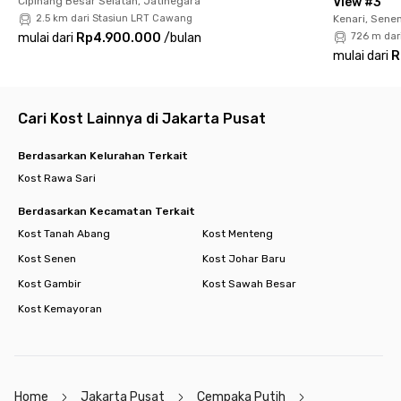
Cipinang Besar Selatan, Jatinegara
View #3
kehabisan!
2.5 km dari Stasiun LRT Cawang
Kenari, Sene
mulai dari
Rp4.900.000
/
bulan
726 m dar
mulai dari
R
Cari Kost Lainnya di Jakarta Pusat
Berdasarkan Kelurahan Terkait
Kost Rawa Sari
Berdasarkan Kecamatan Terkait
Kost Tanah Abang
Kost Menteng
Kost Senen
Kost Johar Baru
Kost Gambir
Kost Sawah Besar
Kost Kemayoran
Home
Jakarta Pusat
Cempaka Putih