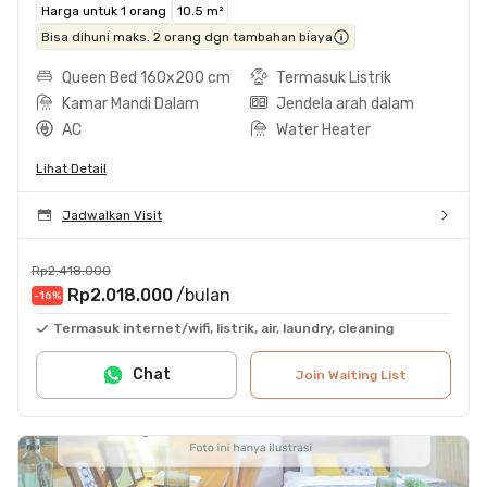
Harga untuk 1 orang
10.5 m²
Bisa dihuni maks. 2 orang dgn tambahan biaya
Queen Bed 160x200 cm
Termasuk Listrik
Kamar Mandi Dalam
Jendela arah dalam
AC
Water Heater
Lihat Detail
Jadwalkan Visit
Rp2.418.000
Rp2.018.000
/bulan
-16
%
Termasuk internet/wifi, listrik, air, laundry, cleaning
Chat
Join Waiting List