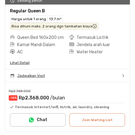
Sedang penuh
Regular Queen B
Harga untuk 1 orang
13.7 m²
Bisa dihuni maks. 2 orang dgn tambahan biaya
Queen Bed 160x200 cm
Termasuk Listrik
Kamar Mandi Dalam
Jendela arah luar
AC
Water Heater
Lihat Detail
Jadwalkan Visit
Rp2.768.000
Rp2.368.000
/bulan
-14
%
Termasuk internet/wifi, listrik, air, laundry, cleaning
Chat
Join Waiting List