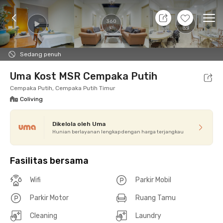
8 Agt 26 - Belum tahu
+
12
Ope
360
Foto
Fasilitas bersama
Promo cUma-cUma
Loka
Sedang penuh
Uma Kost MSR Cempaka Putih
Cempaka Putih, Cempaka Putih Timur
Coliving
Dikelola oleh Uma
Hunian berlayanan lengkap dengan harga terjangkau
Fasilitas bersama
Wifi
Parkir Mobil
Parkir Motor
Ruang Tamu
Cleaning
Laundry