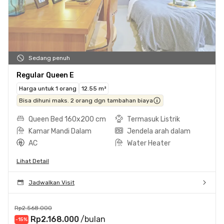
Sedang penuh
Regular Queen E
Harga untuk 1 orang
12.55 m²
Bisa dihuni maks. 2 orang dgn tambahan biaya
Queen Bed 160x200 cm
Termasuk Listrik
Kamar Mandi Dalam
Jendela arah dalam
AC
Water Heater
Lihat Detail
Jadwalkan Visit
Rp2.568.000
Rp2.168.000
/bulan
-15
%