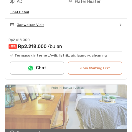
AC
Water Heater
Lihat Detail
Jadwalkan Visit
Rp2.618.000
Rp2.218.000
/bulan
-15
%
Termasuk internet/wifi, listrik, air, laundry, cleaning
Chat
Join Waiting List