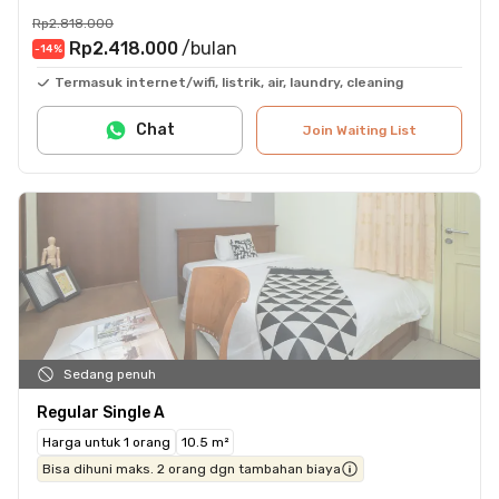
Rp2.818.000
Rp2.418.000
/bulan
-14
%
Termasuk internet/wifi, listrik, air, laundry, cleaning
Chat
Join Waiting List
Sedang penuh
Regular Single A
Harga untuk 1 orang
10.5 m²
Bisa dihuni maks. 2 orang dgn tambahan biaya