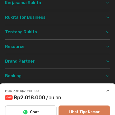
Kerjasama Rukita
Rukita for Business
Tentang Rukita
Resource
Brand Partner
Booking
Support
Mulai dari
Rp2.418.000
Rp2.018.000
/bulan
-16
%
Syarat & Ketentuan
Kebijakan Privasi
©
2026 Rukita. All rights reserved.
Termasuk internet/wifi, air, laundry, cleaning
Chat
Lihat Tipe Kamar
Facebook
Instagram
Twitter
TikTok