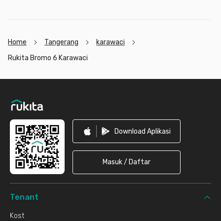
Home
Tangerang
karawaci
Rukita Bromo 6 Karawaci
Footer
Download Aplikasi
Masuk / Daftar
Tenant
Kost