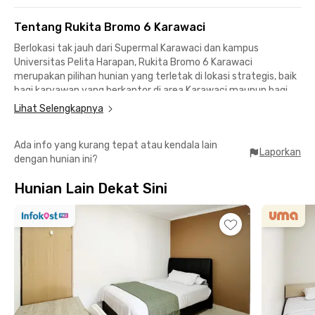
Tentang Rukita Bromo 6 Karawaci
Berlokasi tak jauh dari Supermal Karawaci dan kampus
Universitas Pelita Harapan, Rukita Bromo 6 Karawaci
merupakan pilihan hunian yang terletak di lokasi strategis, baik
bagi karyawan yang berkantor di area Karawaci maupun bagi
mahasiswa UPH.
Lihat Selengkapnya
Unit Rukita di Bromo 6 Karawaci tentunya sudah dilengkapi
Ada info yang kurang tepat atau kendala lain
dengan fasilitas berupa kamar fully furnished, listrik, WiFi, AC,
Laporkan
dengan hunian ini?
layanan room cleaning, dan akses keamanan 24 jam. Yuk,
langsung booking unitnya sekarang juga sebelum kehabisan!
Hunian Lain Dekat Sini