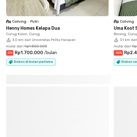
Coliving
•
Putri
Coliving
Henny Homes Kelapa Dua
Uma Kost 
Curug Kulon, Curug
Binong, Curu
3.0 km dari Universitas Pelita Harapan
3.1 km dar
mulai dari
Rp1.800.000
mulai dari
Rp
Rp1.700.000
/
bulan
Rp2.4
-
5
%
-
10
%
Diskon di bulan pertama
Diskon se