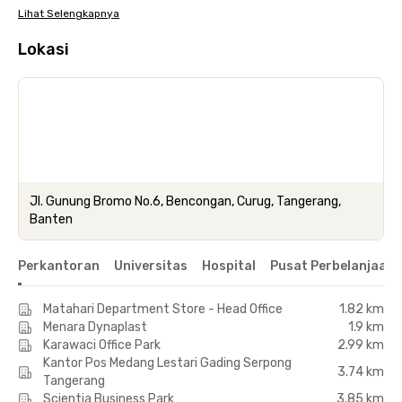
Lihat Selengkapnya
Lokasi
Jl. Gunung Bromo No.6, Bencongan, Curug, Tangerang,
Banten
Perkantoran
Universitas
Hospital
Pusat Perbelanjaan 
Matahari Department Store - Head Office
1.82 km
Menara Dynaplast
1.9 km
Karawaci Office Park
2.99 km
Kantor Pos Medang Lestari Gading Serpong
3.74 km
Tangerang
Scientia Business Park
3.85 km