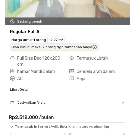
Sedang penuh
Regular Full A
Harga untuk 1 orang
12.27 m²
Bisa dihuni maks. 2 orang dgn tambahan biaya
Full Size Bed 120x200
Termasuk Listrik
cm
Kamar Mandi Dalam
Jendela arah dalam
AC
Meja
Lihat Detail
Jadwalkan Visit
Rp2.518.000
/bulan
Termasuk internet/wifi, listrik, air, laundry, cleaning