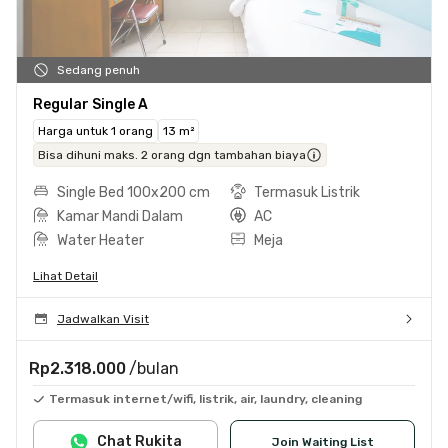
Sedang penuh
Regular Single A
Harga untuk 1 orang
13 m²
Bisa dihuni maks. 2 orang dgn tambahan biaya
Single Bed 100x200 cm
Termasuk Listrik
Kamar Mandi Dalam
AC
Water Heater
Meja
Lihat Detail
Jadwalkan Visit
Rp2.318.000
/bulan
Termasuk internet/wifi, listrik, air, laundry, cleaning
Chat Rukita
Join Waiting List