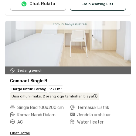
Chat Rukita
Join Waiting List
Sedang penuh
Compact Single B
Harga untuk 1 orang
9.77 m²
Bisa dihuni maks. 2 orang dgn tambahan biaya
Single Bed 100x200 cm
Termasuk Listrik
Kamar Mandi Dalam
Jendela arah luar
AC
Water Heater
Lihat Detail