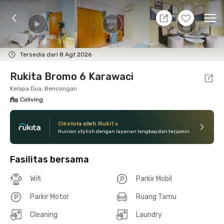
7 Agt 26 - Belum tahu
+
22
Ope
360
Foto
Fasilitas bersama
Lokasi
Kamar
Atura
Tersedia dari 8 Agt 2026
Rukita Bromo 6 Karawaci
Kelapa Dua, Bencongan
Coliving
Dikelola oleh Rukita
Hunian stylish dengan layanan lengkap dan terjamin
Fasilitas bersama
Wifi
Parkir Mobil
Parkir Motor
Ruang Tamu
Cleaning
Laundry