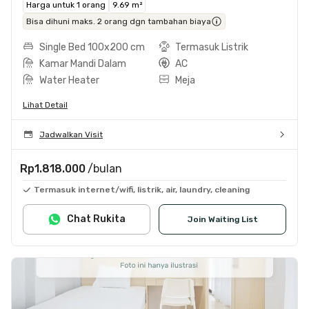
Harga untuk 1 orang
9.69 m²
Bisa dihuni maks. 2 orang dgn tambahan biaya
Single Bed 100x200 cm
Termasuk Listrik
Kamar Mandi Dalam
AC
Water Heater
Meja
Lihat Detail
Jadwalkan Visit
Rp1.818.000
/bulan
Termasuk internet/wifi, listrik, air, laundry, cleaning
Chat Rukita
Join Waiting List