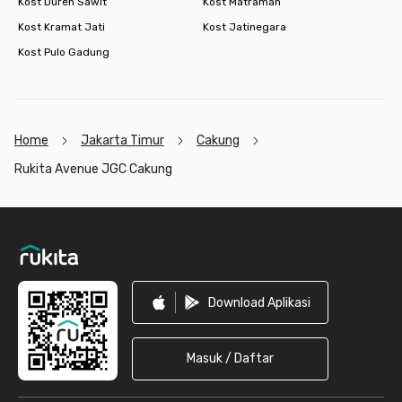
Kost Duren Sawit
Kost Matraman
Kost Kramat Jati
Kost Jatinegara
Kost Pulo Gadung
Home
Jakarta Timur
Cakung
Rukita Avenue JGC Cakung
Footer
Download Aplikasi
Masuk / Daftar