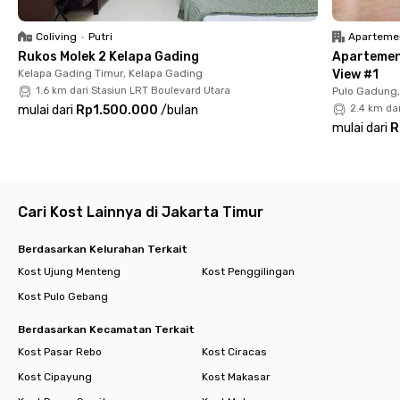
✅ WiFi
✅ CCTV
Coliving
•
Putri
Aparteme
✅ Dapur dan area makan bersama
Rukos Molek 2 Kelapa Gading
Apartemen
✅ Rooftop
Kelapa Gading Timur, Kelapa Gading
View #1
✅ Layanan laundry
1.6 km dari Stasiun LRT Boulevard Utara
Pulo Gadung,
✅ Layanan pembersihan kamar
mulai dari
Rp1.500.000
/
bulan
2.4 km da
✅ Kamar berfurnitur lengkap
mulai dari
R
✅ Kamar mandi dalam
✅ Water heater
✅ AC
✅ Sewa bulanan sudah termasuk tagihan listrik
Cari Kost Lainnya di Jakarta Timur
Temukan hunian yang mendukung gaya hidup aktifmu di Rukita
Avenue JGC Cakung. Dengan fasilitas lengkap dan lokasi yang
Berdasarkan Kelurahan Terkait
sangat strategis, Rukita adalah pilihan tepat untukmu yang
Kost Ujung Menteng
Kost Penggilingan
ingin tinggal praktis, nyaman, dan efisien.
Kost Pulo Gebang
Berdasarkan Kecamatan Terkait
Kost Pasar Rebo
Kost Ciracas
Kost Cipayung
Kost Makasar