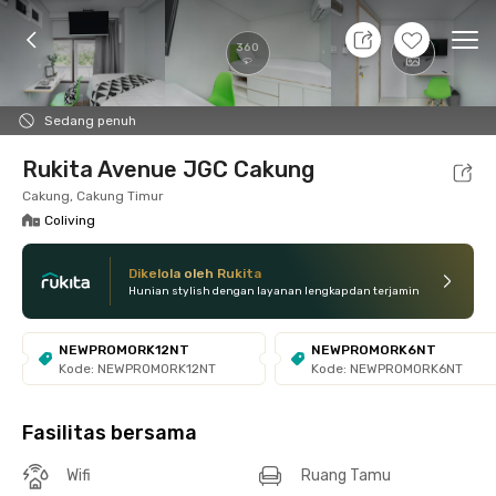
9 Agt 26 - Belum tahu
+
14
Ope
360
Foto
Fasilitas bersama
Lokasi
Kamar
Atura
Sedang penuh
Rukita Avenue JGC Cakung
Cakung, Cakung Timur
Coliving
Dikelola oleh Rukita
Hunian stylish dengan layanan lengkap dan terjamin
NEWPROMORK12NT
NEWPROMORK6NT
Kode: NEWPROMORK12NT
Kode: NEWPROMORK6NT
Fasilitas bersama
Wifi
Ruang Tamu