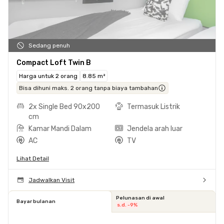
Sedang penuh
Compact Loft Twin B
Harga untuk 2 orang
8.85 m²
Bisa dihuni maks. 2 orang tanpa biaya tambahan
2x Single Bed 90x200
Termasuk Listrik
cm
Kamar Mandi Dalam
Jendela arah luar
AC
TV
Lihat Detail
Jadwalkan Visit
Pelunasan di awal
Bayar bulanan
s.d. -9%