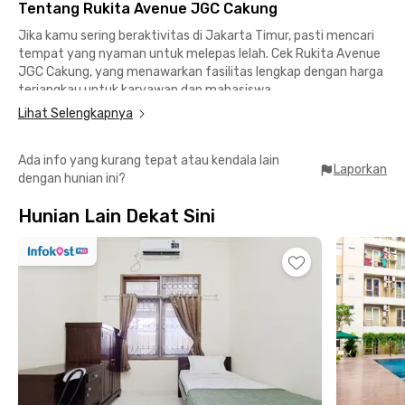
Tentang Rukita Avenue JGC Cakung
Jika kamu sering beraktivitas di Jakarta Timur, pasti mencari
tempat yang nyaman untuk melepas lelah. Cek Rukita Avenue
JGC Cakung, yang menawarkan fasilitas lengkap dengan harga
terjangkau untuk karyawan dan mahasiswa.
Lihat Selengkapnya
Lokasinya sangat strategis, memberikan akses mudah ke area
perkantoran dan kampus di Jakarta Timur.
Ada info yang kurang tepat atau kendala lain
Laporkan
dengan hunian ini?
📍 Universitas Azzahra – 15 menit
📍 STMA Trisakti – 30 menit
Hunian Lain Dekat Sini
📍 AEON Mall Jakarta Garden City – 3 menit
📍 IKEA Jakarta Garden City – 5 menit
📍 Mie Gacoan JGC – 6 menit
📍 Bebek Kaleyo JGC – 6 menit
📍 Sambal Bakar JGC – 7 menit
📍 SIS KG North East Jakarta – 7 menit
📍 Kawasan Industri Pulo Gadung – 20 menit
Rukita Avenue JGC dilengkapi oleh fasilitas menarik, antara
lain: