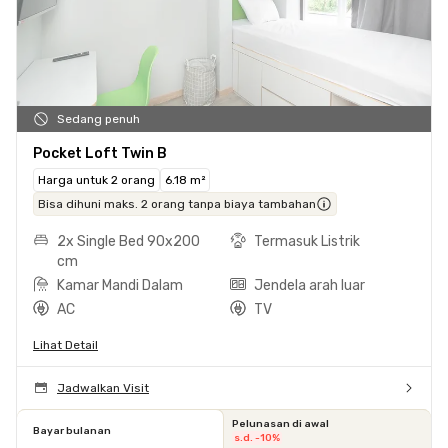
Sedang penuh
Pocket Loft Twin B
Harga untuk 2 orang
6.18 m²
Bisa dihuni maks. 2 orang tanpa biaya tambahan
2x Single Bed 90x200
Termasuk Listrik
cm
Kamar Mandi Dalam
Jendela arah luar
AC
TV
Lihat Detail
Jadwalkan Visit
Pelunasan di awal
Bayar bulanan
s.d. -10%