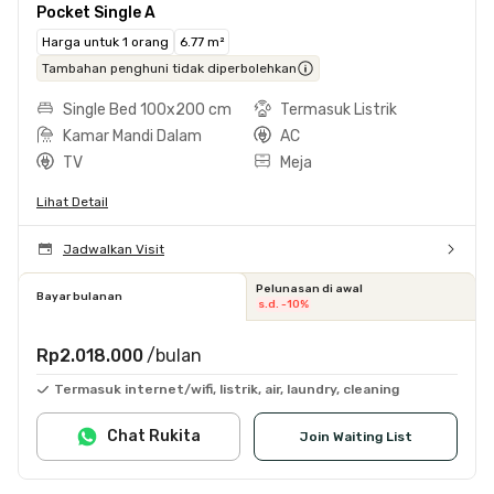
Pocket Single A
Harga untuk 1 orang
6.77 m²
Tambahan penghuni tidak diperbolehkan
Single Bed 100x200 cm
Termasuk Listrik
Kamar Mandi Dalam
AC
TV
Meja
Lihat Detail
Jadwalkan Visit
Pelunasan di awal
Bayar bulanan
s.d. -10%
Rp2.018.000
/bulan
Termasuk internet/wifi, listrik, air, laundry, cleaning
Chat Rukita
Join Waiting List