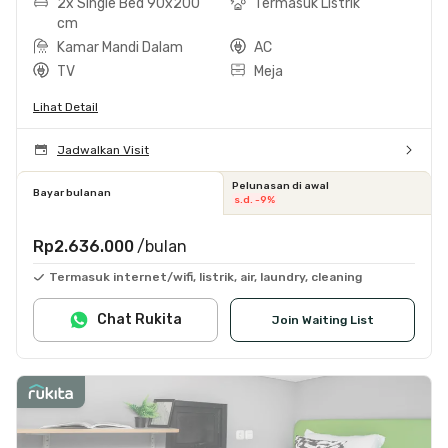
2x Single Bed 90x200
Termasuk Listrik
cm
Kamar Mandi Dalam
AC
TV
Meja
Lihat Detail
Jadwalkan Visit
Pelunasan di awal
Bayar bulanan
s.d. -9%
Rp2.636.000
/bulan
Termasuk internet/wifi, listrik, air, laundry, cleaning
Chat Rukita
Join Waiting List