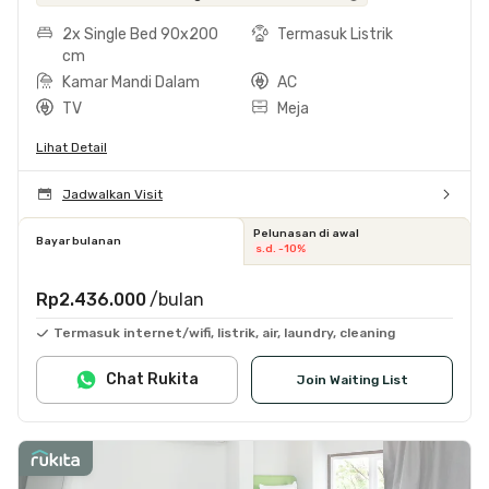
2x Single Bed 90x200
Termasuk Listrik
cm
Kamar Mandi Dalam
AC
TV
Meja
Lihat Detail
Jadwalkan Visit
Pelunasan di awal
Bayar bulanan
s.d. -10%
Rp2.436.000
/bulan
Termasuk internet/wifi, listrik, air, laundry, cleaning
Chat Rukita
Join Waiting List