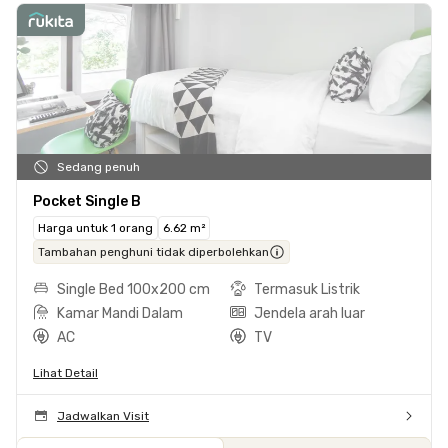
Sedang penuh
Pocket Single B
Harga untuk 1 orang
6.62 m²
Tambahan penghuni tidak diperbolehkan
Single Bed 100x200 cm
Termasuk Listrik
Kamar Mandi Dalam
Jendela arah luar
AC
TV
Lihat Detail
Jadwalkan Visit