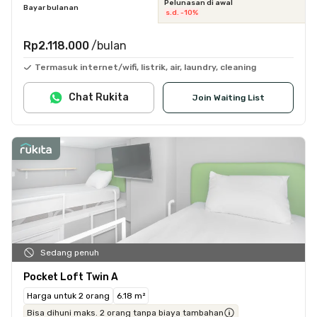
Pelunasan di awal
Bayar bulanan
s.d. -10%
Rp2.118.000
/bulan
Termasuk internet/wifi, listrik, air, laundry, cleaning
Chat Rukita
Join Waiting List
Sedang penuh
Pocket Loft Twin A
Harga untuk 2 orang
6.18 m²
Bisa dihuni maks. 2 orang tanpa biaya tambahan