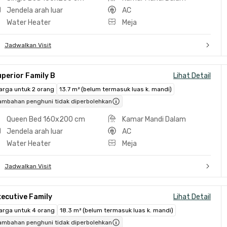
Jendela arah luar
AC
Water Heater
Meja
Jadwalkan Visit
perior Family B
Lihat Detail
arga untuk 2 orang
13.7 m² (belum termasuk luas k. mandi)
ambahan penghuni tidak diperbolehkan
Queen Bed 160x200 cm
Kamar Mandi Dalam
Jendela arah luar
AC
Water Heater
Meja
Jadwalkan Visit
ecutive Family
Lihat Detail
arga untuk 4 orang
18.3 m² (belum termasuk luas k. mandi)
ambahan penghuni tidak diperbolehkan