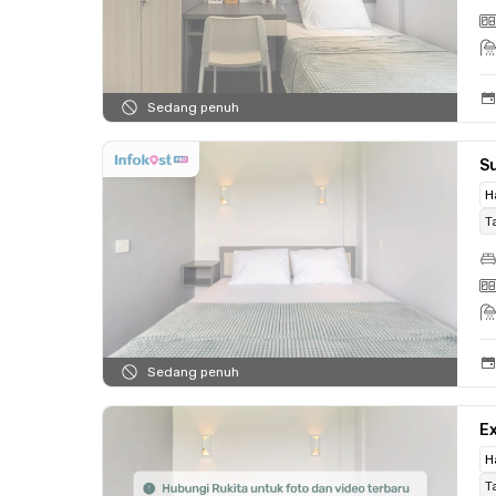
Sedang penuh
Su
H
T
Sedang penuh
Ex
H
T