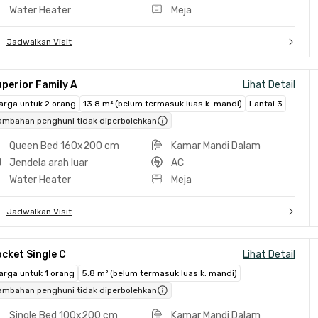
Water Heater
Meja
Jadwalkan Visit
perior Family A
Lihat Detail
arga untuk 2 orang
13.8 m² (belum termasuk luas k. mandi)
Lantai 3
ambahan penghuni tidak diperbolehkan
Queen Bed 160x200 cm
Kamar Mandi Dalam
Jendela arah luar
AC
Water Heater
Meja
Jadwalkan Visit
cket Single C
Lihat Detail
arga untuk 1 orang
5.8 m² (belum termasuk luas k. mandi)
ambahan penghuni tidak diperbolehkan
Single Bed 100x200 cm
Kamar Mandi Dalam