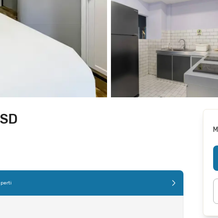
BSD
M
perti