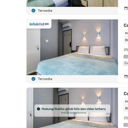
Tersedia
C
H
B
Tersedia
C
H
B