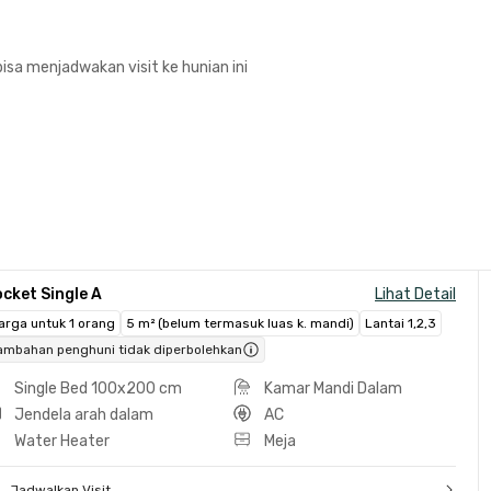
isa menjadwakan visit ke hunian ini
cket Single A
Lihat Detail
arga untuk 1 orang
5 m² (belum termasuk luas k. mandi)
Lantai 1,2,3
ambahan penghuni tidak diperbolehkan
Single Bed 100x200 cm
Kamar Mandi Dalam
Jendela arah dalam
AC
Water Heater
Meja
Jadwalkan Visit