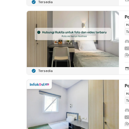
Tersedia
Po
H
T
Tersedia
Po
H
T