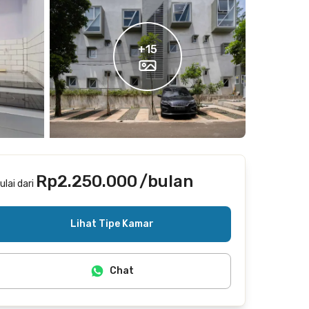
+
15
Rp2.250.000
/bulan
ulai dari
Termasuk internet/wifi, laundry
Lihat Tipe Kamar
Chat