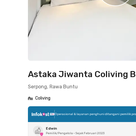
Astaka Jiwanta Coliving 
Serpong, Rawa Buntu
Coliving
Operasional & layanan penghuni ditangani pemilik pro
Edwin
Pemilik/Pengelola
•
Sejak Februari 2023