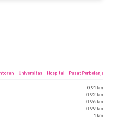
ntoran
Universitas
Hospital
Pusat Perbelanjaan & Hibura
0.91 km
0.92 km
0.96 km
0.99 km
1 km