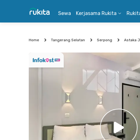
Sewa
Kerjasama Rukita
Rukit
Home
Tangerang Selatan
Serpong
Astaka J