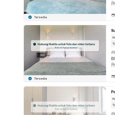
Tersedia
Su
H
T
Tersedia
Po
H
T