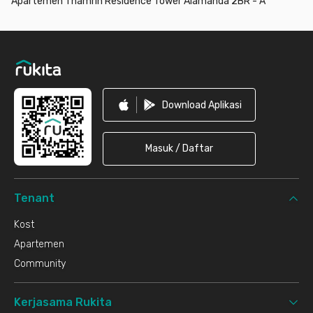
Apartemen Thamrin Residence Tower Alamanda 2BR - A
Footer
Download Aplikasi
Masuk / Daftar
Tenant
Kost
Apartemen
Community
Kerjasama Rukita