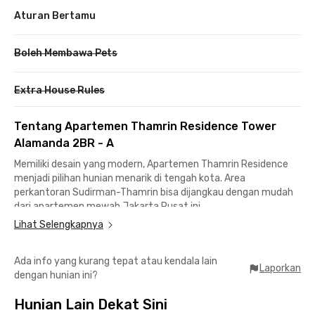
Aturan Bertamu
Boleh Membawa Pets
Extra House Rules
Tentang Apartemen Thamrin Residence Tower
Alamanda 2BR - A
Memiliki desain yang modern, Apartemen Thamrin Residence
menjadi pilihan hunian menarik di tengah kota. Area
perkantoran Sudirman-Thamrin bisa dijangkau dengan mudah
dari apartemen mewah Jakarta Pusat ini.
Lihat Selengkapnya
Dikelilingi banyak pusat perbelanjaan, kamu nggak akan bingung
lagi saat mencari berbagai macam kebutuhan. Mall Grand
Ada info yang kurang tepat atau kendala lain
Indonesia, Plaza Indonesia, hingga Thamrin City pun semuanya
Laporkan
dengan hunian ini?
bisa dijangkau mudah dengan jalan kaki.
Hunian Lain Dekat Sini
Layanan laundry dan cleaning room pun menjadi fasilitas