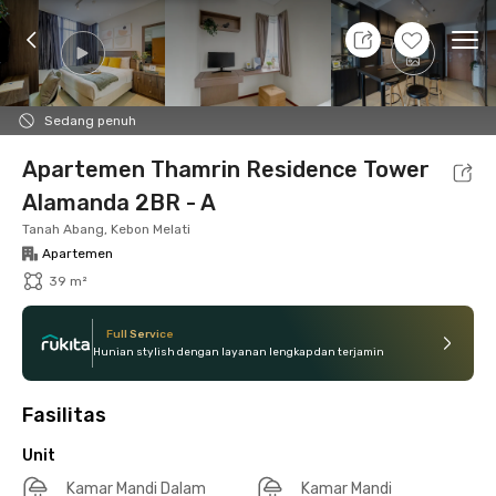
10 Agt 26 - Belum tahu
+
16
Ope
Foto
Fasilitas bersama
Lokasi
Aturan Tambahan
Sedang penuh
Apartemen Thamrin Residence Tower
Alamanda 2BR - A
Tanah Abang, Kebon Melati
Apartemen
39 m²
Full Service
Hunian stylish dengan layanan lengkap dan terjamin
Fasilitas
Unit
Kamar Mandi Dalam
Kamar Mandi