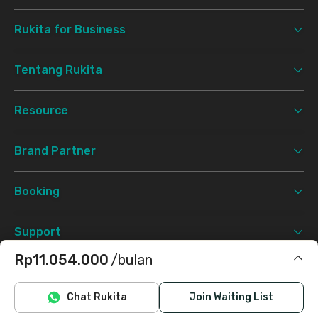
Rukita for Business
Tentang Rukita
Resource
Brand Partner
Booking
Support
Rp11.054.000
/bulan
Syarat & Ketentuan
Kebijakan Privasi
©
2026 Rukita. All rights reserved.
Termasuk IPL
Chat Rukita
Join Waiting List
Facebook
Instagram
Twitter
TikTok