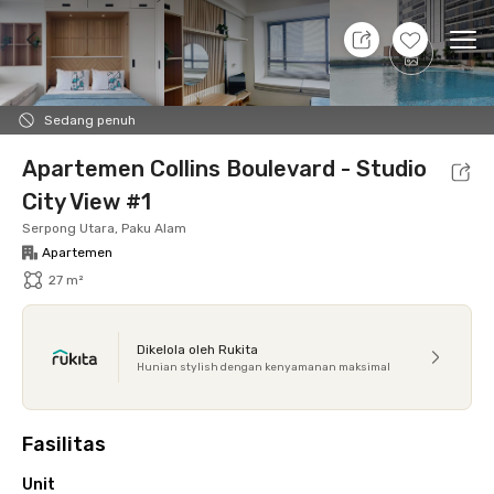
9 Agt 26 - Belum tahu
+
21
Ope
Foto
Fasilitas bersama
Lokasi
Aturan Tambahan
Sedang penuh
Apartemen Collins Boulevard - Studio
City View #1
Serpong Utara, Paku Alam
Apartemen
27 m²
Dikelola oleh Rukita
Hunian stylish dengan kenyamanan maksimal
Fasilitas
Unit