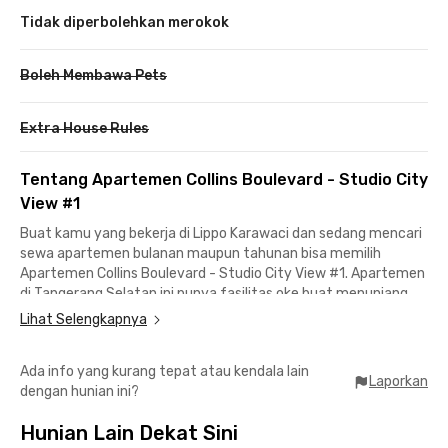
Tidak diperbolehkan merokok
Boleh Membawa Pets
Extra House Rules
Tentang Apartemen Collins Boulevard - Studio City
View #1
Buat kamu yang bekerja di Lippo Karawaci dan sedang mencari
sewa apartemen bulanan maupun tahunan bisa memilih
Apartemen Collins Boulevard - Studio City View #1. Apartemen
di Tangerang Selatan ini punya fasilitas oke buat menunjang
keseharianmu.
Lihat Selengkapnya
Dengan sewa Apartemen Collins Boulevard ini, kamu akan
Ada info yang kurang tepat atau kendala lain
mendapatkan unit berfurnitur lengkap dengan TV, AC, kamar
Laporkan
dengan hunian ini?
mandi dilengkapi shower dan water heater, kitchen set, kulkas,
juga dispenser. Tidak ketinggalan jendela besar yang
Hunian Lain Dekat Sini
memberikan pencahayaan alami dan kesan lapang pada