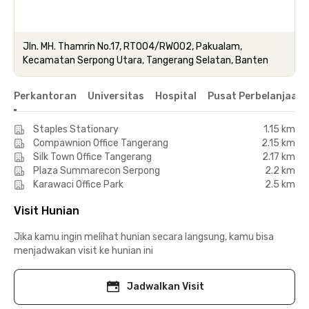
Jln. MH. Thamrin No.17, RT004/RW002, Pakualam,
Kecamatan Serpong Utara, Tangerang Selatan, Banten
Perkantoran
Universitas
Hospital
Pusat Perbelanjaan 
Staples Stationary
1.15 km
Compawnion Office Tangerang
2.15 km
Silk Town Office Tangerang
2.17 km
Plaza Summarecon Serpong
2.2 km
Karawaci Office Park
2.5 km
Visit Hunian
Jika kamu ingin melihat hunian secara langsung, kamu bisa
menjadwakan visit ke hunian ini
Jadwalkan Visit