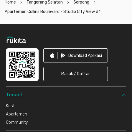
Home
Tangerang Selatan
Serpong
Apartemen Collins Boulevard - Studio City View #1
Footer
Download Aplikasi
Masuk / Daftar
Tenant
Kost
Apartemen
Community