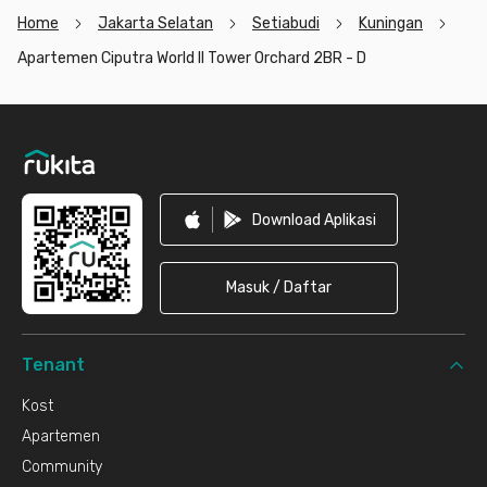
Home
Jakarta Selatan
Setiabudi
Kuningan
Apartemen Ciputra World II Tower Orchard 2BR - D
Footer
Download Aplikasi
Masuk / Daftar
Tenant
Kost
Apartemen
Community