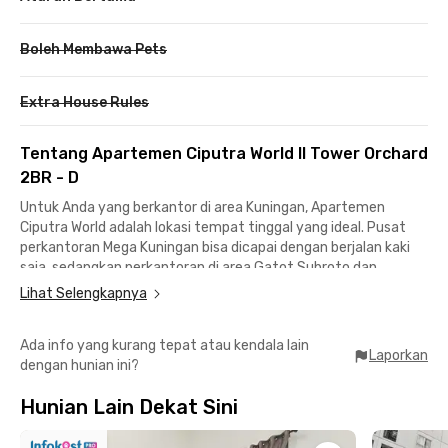
Boleh Membawa Pets
Extra House Rules
Tentang Apartemen Ciputra World II Tower Orchard
2BR - D
Untuk Anda yang berkantor di area Kuningan, Apartemen
Ciputra World adalah lokasi tempat tinggal yang ideal. Pusat
perkantoran Mega Kuningan bisa dicapai dengan berjalan kaki
saja, sedangkan perkantoran di area Gatot Subroto dan
Sudirman juga tidak terlalu jauh.
Lihat Selengkapnya
Semua unit Rukita di Ciputra World sudah dilengkapi oleh
Ada info yang kurang tepat atau kendala lain
fasilitas yang sangat lengkap. Bagi Anda yang senang
Laporkan
dengan hunian ini?
berolahraga, apartemen ini menyediakan kolam renang, gym,
serta lapangan basket, tenis, dan badminton.
Hunian Lain Dekat Sini
Tersedia pula area BBQ untuk Anda bersantai bersama teman
sambil santap bakar-bakaran di Apartemen Ciputra World II 2BR