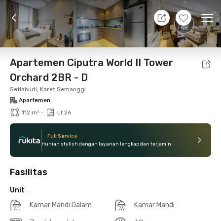
8 Agt 26 - Belum tahu
+
12
Ope
Foto
Fasilitas bersama
Lokasi
Aturan Tambahan
Apartemen Ciputra World II Tower
Orchard 2BR - D
Setiabudi, Karet Semanggi
Apartemen
•
112 m²
Lt 26
Full Service
Hunian stylish dengan layanan lengkap dan terjamin
Fasilitas
Unit
Kamar Mandi Dalam
Kamar Mandi