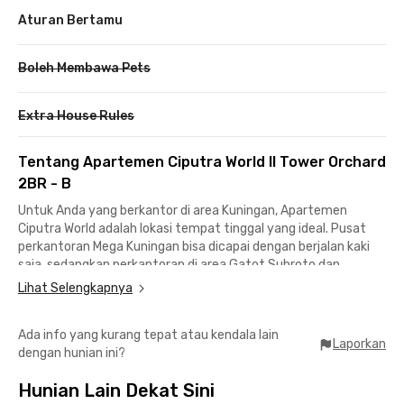
Aturan Bertamu
Boleh Membawa Pets
Extra House Rules
Tentang Apartemen Ciputra World II Tower Orchard
2BR - B
Untuk Anda yang berkantor di area Kuningan, Apartemen
Ciputra World adalah lokasi tempat tinggal yang ideal. Pusat
perkantoran Mega Kuningan bisa dicapai dengan berjalan kaki
saja, sedangkan perkantoran di area Gatot Subroto dan
Sudirman juga tidak terlalu jauh.
Lihat Selengkapnya
Unit Apartemen Ciputra World II 2BR Orchard Floor 13-A juga
Ada info yang kurang tepat atau kendala lain
didukung oleh fasilitas yang sangat lengkap. Bagi Anda yang
Laporkan
dengan hunian ini?
senang berolahraga, apartemen ini menyediakan kolam renang,
gym, serta lapangan basket, tenis, dan badminton.
Hunian Lain Dekat Sini