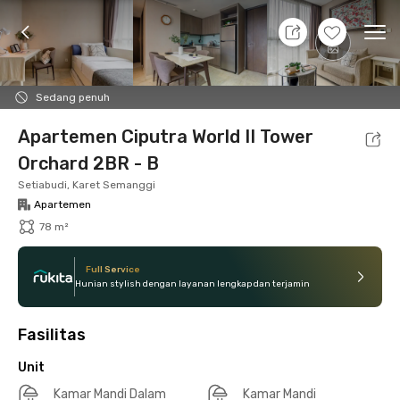
8 Agt 26 - Belum tahu
+
13
Ope
Foto
Fasilitas bersama
Lokasi
Aturan Tambahan
Sedang penuh
Apartemen Ciputra World II Tower
Orchard 2BR - B
Setiabudi, Karet Semanggi
Apartemen
78 m²
Full Service
Hunian stylish dengan layanan lengkap dan terjamin
Fasilitas
Unit
Kamar Mandi Dalam
Kamar Mandi