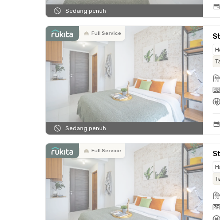
Sedang penuh
Full Service
St
H
T
Sedang penuh
Full Service
St
H
T