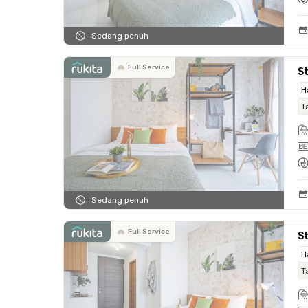
Sedang penuh
Full Service
St
H
T
Sedang penuh
Full Service
St
H
T