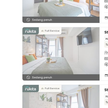
Sedang penuh
Full Service
St
H
T
Sedang penuh
Full Service
St
H
T