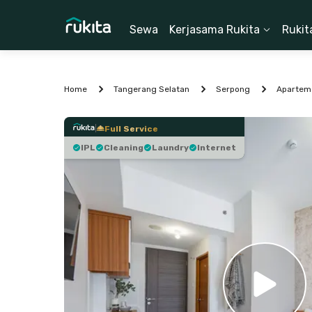
Sewa
Kerjasama Rukita
Rukit
Home
Tangerang Selatan
Serpong
Apartem
Full Service
IPL
Cleaning
Laundry
Internet