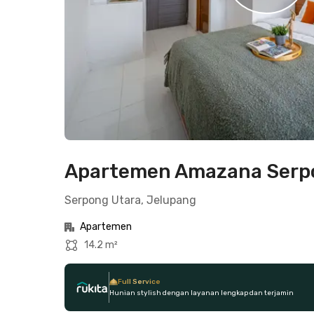
Apartemen Amazana Serpo
Serpong Utara, Jelupang
Apartemen
14.2 m²
Full Service
Hunian stylish dengan layanan lengkap dan terjamin