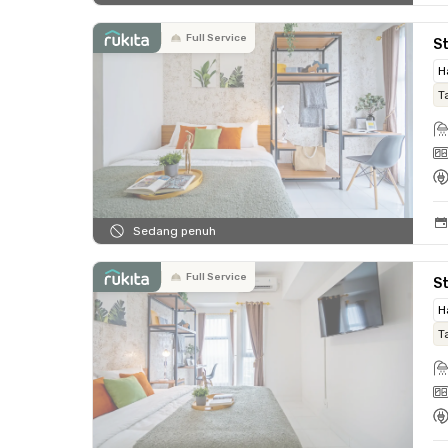
Full Service
St
H
T
Sedang penuh
Full Service
St
H
T