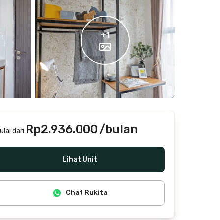
+
1
Rp2.936.000
/bulan
ulai dari
Termasuk IPL, internet/wifi, laundry, cleaning
Lihat Unit
Chat Rukita