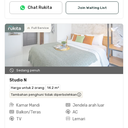
Chat Rukita
Join Waiting List
Full Service
Sedang penuh
Studio N
Harga untuk 2 orang
14.2 m²
Tambahan penghuni tidak diperbolehkan
Kamar Mandi
Jendela arah luar
Balkon/Teras
AC
TV
Lemari