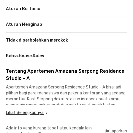
Aturan Bertamu
Aturan Menginap
Tidak diperbolehkan merokok
Extra House Rules
Tentang Apartemen Amazana Serpong Residence
Studio - A
Apartemen Amazana Serpong Residence Studio - A bisa jadi
pilihan bagi para mahasiswa dan pekerja kantoran yang sedang
merantau. Kost Serpong dekat stasiun ini cocok buat kamu
yang ingin memangkas jarak dan waktu saat beraktivitas.
Stasiun Rawa Buntu cuma 13 menit jaraknya dari kost
Lihat Selengkapnya
eksklusif Serpong ini.
Hanya butuh 10 menuju International University Liaison
Ada info yang kurang tepat atau kendala lain
Indonesia, sementara mahasiswa PKN STAN dan Swiss German
Laporkan