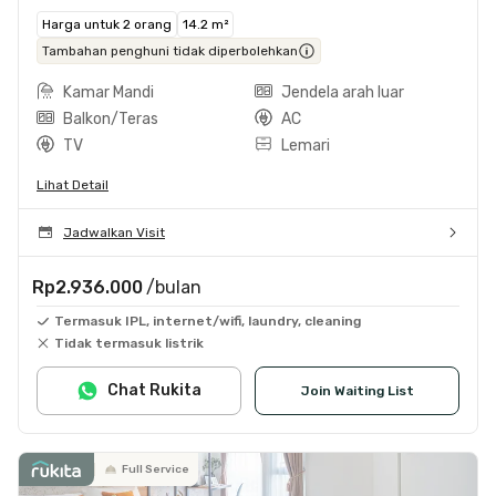
Harga untuk 2 orang
14.2 m²
Tambahan penghuni tidak diperbolehkan
Kamar Mandi
Jendela arah luar
Balkon/Teras
AC
TV
Lemari
Lihat Detail
Jadwalkan Visit
Rp2.936.000
/bulan
Termasuk IPL, internet/wifi, laundry, cleaning
Tidak termasuk listrik
Chat Rukita
Join Waiting List
Full Service