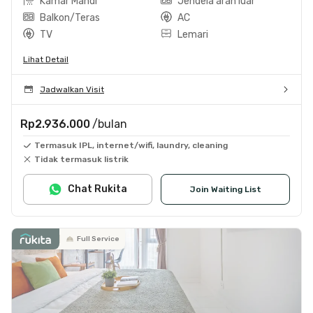
Kamar Mandi
Jendela arah luar
Balkon/Teras
AC
TV
Lemari
Lihat Detail
Jadwalkan Visit
Rp2.936.000
/bulan
Termasuk IPL, internet/wifi, laundry, cleaning
Tidak termasuk listrik
Chat Rukita
Join Waiting List
Full Service