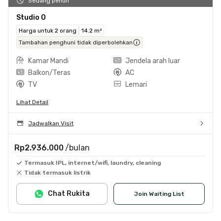
Sedang penuh
Studio O
Harga untuk 2 orang
14.2 m²
Tambahan penghuni tidak diperbolehkan
Kamar Mandi
Jendela arah luar
Balkon/Teras
AC
TV
Lemari
Lihat Detail
Jadwalkan Visit
Rp2.936.000
/bulan
Termasuk IPL, internet/wifi, laundry, cleaning
Tidak termasuk listrik
Chat Rukita
Join Waiting List