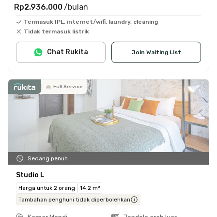
Rp2.936.000
/bulan
Termasuk IPL, internet/wifi, laundry, cleaning
Tidak termasuk listrik
Chat Rukita
Join Waiting List
Full Service
Sedang penuh
Studio L
Harga untuk 2 orang
14.2 m²
Tambahan penghuni tidak diperbolehkan