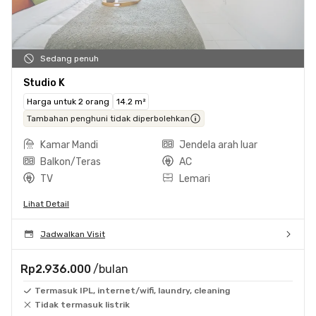
Sedang penuh
Studio K
Harga untuk 2 orang
14.2 m²
Tambahan penghuni tidak diperbolehkan
Kamar Mandi
Jendela arah luar
Balkon/Teras
AC
TV
Lemari
Lihat Detail
Jadwalkan Visit
Rp2.936.000
/bulan
Termasuk IPL, internet/wifi, laundry, cleaning
Tidak termasuk listrik