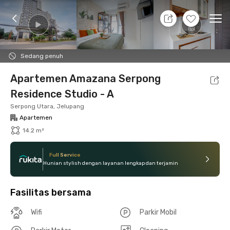
9 Agt 26 - Belum tahu
+
2
Ope
Foto
Fasilitas bersama
Lokasi
Unit
Aturan 
Sedang penuh
Apartemen Amazana Serpong
Residence Studio - A
Serpong Utara, Jelupang
Apartemen
14.2 m²
Full Service
Hunian stylish dengan layanan lengkap dan terjamin
Fasilitas bersama
Wifi
Parkir Mobil