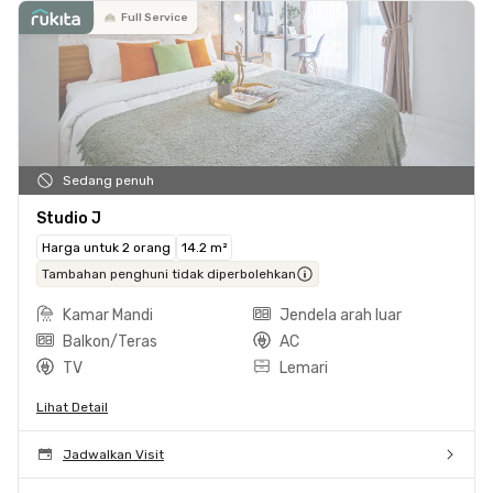
Full Service
Sedang penuh
Studio J
Harga untuk 2 orang
14.2 m²
Tambahan penghuni tidak diperbolehkan
Kamar Mandi
Jendela arah luar
Balkon/Teras
AC
TV
Lemari
Lihat Detail
Jadwalkan Visit