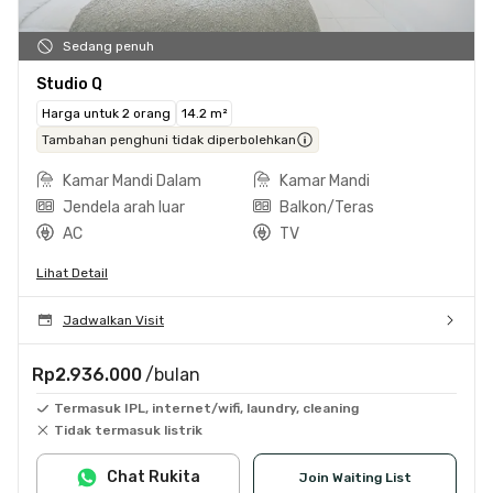
Sedang penuh
Studio Q
Harga untuk 2 orang
14.2 m²
Tambahan penghuni tidak diperbolehkan
Kamar Mandi Dalam
Kamar Mandi
Jendela arah luar
Balkon/Teras
AC
TV
Lihat Detail
Jadwalkan Visit
Rp2.936.000
/bulan
Termasuk IPL, internet/wifi, laundry, cleaning
Tidak termasuk listrik
Chat Rukita
Join Waiting List