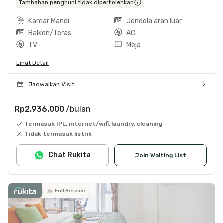
Tambahan penghuni tidak diperbolehkan
Kamar Mandi
Jendela arah luar
Balkon/Teras
AC
TV
Meja
Lihat Detail
Jadwalkan Visit
Rp2.936.000
/bulan
Termasuk IPL, internet/wifi, laundry, cleaning
Tidak termasuk listrik
Chat Rukita
Join Waiting List
Full Service