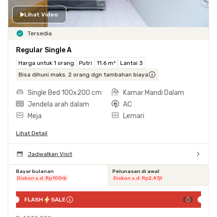
Lihat Video
Tersedia
Regular Single A
Harga untuk 1 orang
Putri
11.6 m²
Lantai 3
Bisa dihuni maks. 2 orang dgn tambahan biaya
Single Bed 100x200 cm
Kamar Mandi Dalam
Jendela arah dalam
AC
Meja
Lemari
Lihat Detail
Jadwalkan Visit
Bayar bulanan
Pelunasan di awal
Diskon s.d. Rp100rb
Diskon s.d. Rp2,47jt
FLASH
SALE