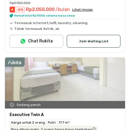
Rp2.150.000
Rp2.050.000
/bulan
-
4
%
Lihat rincian
Hemat total Rp100rb selama masa sewa
Termasuk internet/wifi, laundry, cleaning
Tidak termasuk listrik, air
Chat Rukita
Join Waiting List
Sedang penuh
Executive Twin A
Harga untuk 2 orang
Putri
17.7 m²
Bisa dihuni maks. 2 orang tanpa biaya tambahan