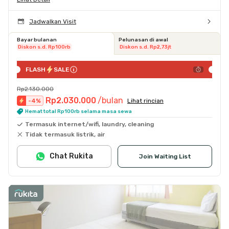
Jadwalkan Visit
Bayar bulanan
Pelunasan di awal
Diskon s.d. Rp100rb
Diskon s.d. Rp2,73jt
FLASH
SALE
Rp2.130.000
Rp2.030.000
/bulan
-
4
%
Lihat rincian
Hemat total Rp100rb selama masa sewa
Termasuk internet/wifi, laundry, cleaning
Tidak termasuk listrik, air
Chat Rukita
Join Waiting List