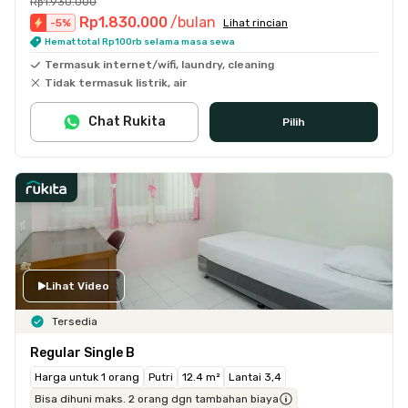
Rp1.930.000
Rp1.830.000
/bulan
-
5
%
Lihat rincian
Hemat total Rp100rb selama masa sewa
Termasuk internet/wifi, laundry, cleaning
Tidak termasuk listrik, air
Chat Rukita
Pilih
Lihat Video
Tersedia
Regular Single B
Harga untuk 1 orang
Putri
12.4 m²
Lantai 3,4
Bisa dihuni maks. 2 orang dgn tambahan biaya