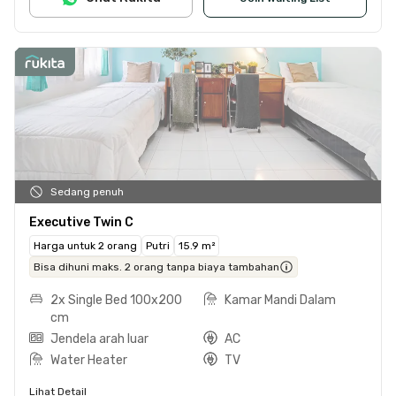
Sedang penuh
Executive Twin C
Harga untuk 2 orang
Putri
15.9 m²
Bisa dihuni maks. 2 orang tanpa biaya tambahan
2x Single Bed 100x200
Kamar Mandi Dalam
cm
Jendela arah luar
AC
Water Heater
TV
Lihat Detail