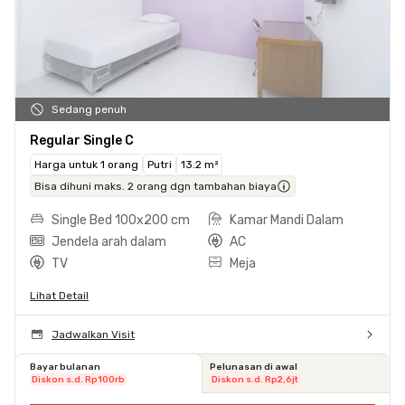
Sedang penuh
Regular Single C
Harga untuk 1 orang
Putri
13.2 m²
Bisa dihuni maks. 2 orang dgn tambahan biaya
Single Bed 100x200 cm
Kamar Mandi Dalam
Jendela arah dalam
AC
TV
Meja
Lihat Detail
Jadwalkan Visit
Bayar bulanan
Pelunasan di awal
Diskon s.d. Rp100rb
Diskon s.d. Rp2,6jt