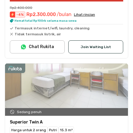
Rp2.400.000
Rp2.300.000
/bulan
-
4
%
Lihat rincian
Hemat total Rp100rb selama masa sewa
Termasuk internet/wifi, laundry, cleaning
Tidak termasuk listrik, air
Chat Rukita
Join Waiting List
Sedang penuh
Superior Twin A
Harga untuk 2 orang
Putri
15.3 m²