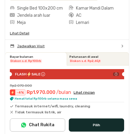
Single Bed 100x200 cm
Kamar Mandi Dalam
Jendela arah luar
AC
Meja
Lemari
Lihat Detail
Jadwalkan Visit
Bayar bulanan
Pelunasan di awal
Diskon s.d. Rp100rb
Diskon s.d. Rp2,65jt
FLASH
SALE
Rp2.070.000
Rp1.970.000
/bulan
-
4
%
Lihat rincian
Hemat total Rp100rb selama masa sewa
Termasuk internet/wifi, laundry, cleaning
Tidak termasuk listrik, air
Chat Rukita
Pilih