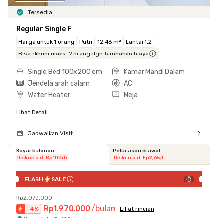
Tersedia
Regular Single F
Harga untuk 1 orang
Putri
12.46 m²
Lantai 1,2
Bisa dihuni maks. 2 orang dgn tambahan biaya
Single Bed 100x200 cm
Kamar Mandi Dalam
Jendela arah dalam
AC
Water Heater
Meja
Lihat Detail
Jadwalkan Visit
Bayar bulanan
Pelunasan di awal
Diskon s.d. Rp100rb
Diskon s.d. Rp2,65jt
FLASH
SALE
Rp2.070.000
Rp1.970.000
/bulan
-
4
%
Lihat rincian