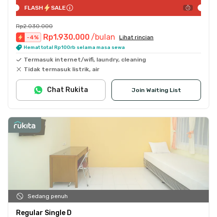
FLASH
SALE
Rp2.030.000
Rp1.930.000
/bulan
-
4
%
Lihat rincian
Hemat total Rp100rb selama masa sewa
Termasuk internet/wifi, laundry, cleaning
Tidak termasuk listrik, air
Chat Rukita
Join Waiting List
Sedang penuh
Regular Single D