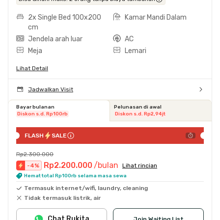
2x Single Bed 100x200
Kamar Mandi Dalam
cm
Jendela arah luar
AC
Meja
Lemari
Lihat Detail
Jadwalkan Visit
Bayar bulanan
Pelunasan di awal
Diskon s.d. Rp100rb
Diskon s.d. Rp2,94jt
FLASH
SALE
Rp2.300.000
Rp2.200.000
/bulan
-
4
%
Lihat rincian
Hemat total Rp100rb selama masa sewa
Termasuk internet/wifi, laundry, cleaning
Tidak termasuk listrik, air
Chat Rukita
Join Waiting List