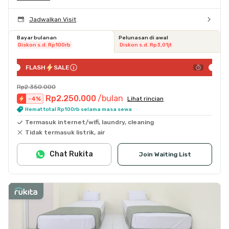
Jadwalkan Visit
Bayar bulanan
Pelunasan di awal
Diskon s.d. Rp100rb
Diskon s.d. Rp3,01jt
FLASH
SALE
Rp2.350.000
Rp2.250.000
/bulan
-
4
%
Lihat rincian
Hemat total Rp100rb selama masa sewa
Termasuk internet/wifi, laundry, cleaning
Tidak termasuk listrik, air
Chat Rukita
Join Waiting List