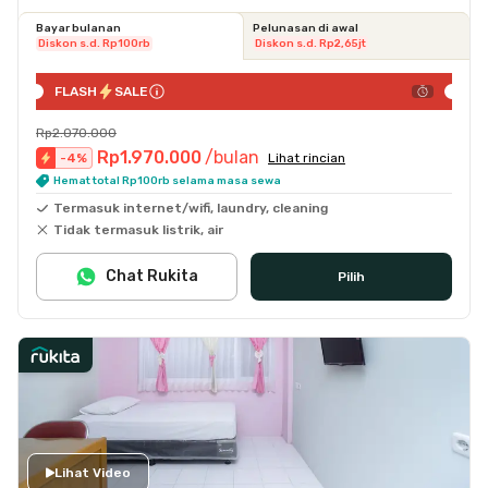
Bayar bulanan
Pelunasan di awal
Diskon s.d. Rp100rb
Diskon s.d. Rp2,65jt
FLASH
SALE
Rp2.070.000
Rp1.970.000
/bulan
-
4
%
Lihat rincian
Hemat total Rp100rb selama masa sewa
Termasuk internet/wifi, laundry, cleaning
Tidak termasuk listrik, air
Chat Rukita
Pilih
Lihat Video