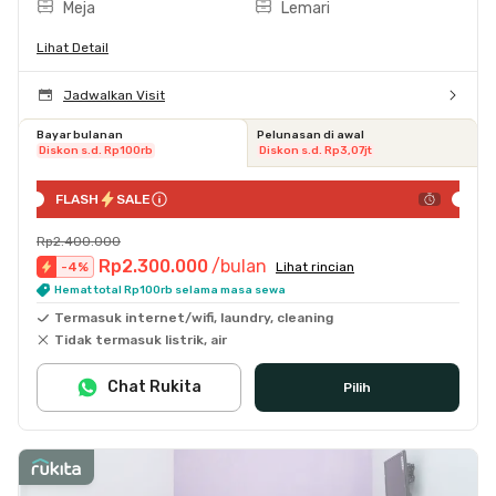
Meja
Lemari
Lihat Detail
Jadwalkan Visit
Bayar bulanan
Pelunasan di awal
Diskon s.d. Rp100rb
Diskon s.d. Rp3,07jt
FLASH
SALE
Rp2.400.000
Rp2.300.000
/bulan
-
4
%
Lihat rincian
Hemat total Rp100rb selama masa sewa
Termasuk internet/wifi, laundry, cleaning
Tidak termasuk listrik, air
Chat Rukita
Pilih