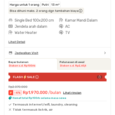
Harga untuk 1 orang
Putri
13 m²
Bisa dihuni maks. 2 orang dgn tambahan biaya
Single Bed 100x200 cm
Kamar Mandi Dalam
Jendela arah dalam
AC
Water Heater
TV
Lihat Detail
Jadwalkan Visit
Bayar bulanan
Pelunasan di awal
Diskon s.d. Rp100rb
Diskon s.d. Rp2,65jt
FLASH
SALE
Rp2.070.000
Rp1.970.000
/bulan
-
4
%
Lihat rincian
Hemat total Rp100rb selama masa sewa
Termasuk internet/wifi, laundry, cleaning
Tidak termasuk listrik, air