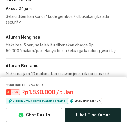
Akses 24 jam
Selalu diberikan kunci / kode gembok / dibukakan jika ada
security
Aturan Menginap
Maksimal 3 hari, setelah itu dikenakan charge Rp
50.000/malam/pax. Hanya boleh keluarga kandung (wanita)
Aturan Bertamu
Maksimal jam 10 malam, tamu lawan jenis dilarang masuk
kamar
Mulai dari
Rp1.930.000
Rp1.830.000
/bulan
-
5
%
Tidak diperbolehkan merokok
Diskon untuk pembayaran pertama
2 voucher s.d. 10%
Extra House Rules
Chat Rukita
Lihat Tipe Kamar
Minimal huni 6 bulan