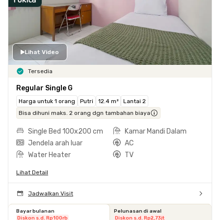
Lihat Video
Tersedia
Regular Single G
Harga untuk 1 orang
Putri
12.4 m²
Lantai 2
Bisa dihuni maks. 2 orang dgn tambahan biaya
Single Bed 100x200 cm
Kamar Mandi Dalam
Jendela arah luar
AC
Water Heater
TV
Lihat Detail
Jadwalkan Visit
Bayar bulanan
Pelunasan di awal
Diskon s.d. Rp100rb
Diskon s.d. Rp2,73jt