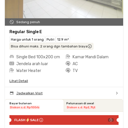
Sedang penuh
Regular Single E
Harga untuk 1 orang
Putri
12.9 m²
Bisa dihuni maks. 2 orang dgn tambahan biaya
Single Bed 100x200 cm
Kamar Mandi Dalam
Jendela arah luar
AC
Water Heater
TV
Lihat Detail
Jadwalkan Visit
Bayar bulanan
Pelunasan di awal
Diskon s.d. Rp100rb
Diskon s.d. Rp2,75jt
FLASH
SALE