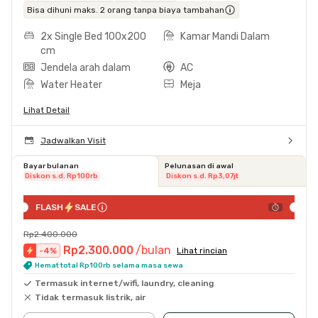
Bisa dihuni maks. 2 orang tanpa biaya tambahan
2x Single Bed 100x200
Kamar Mandi Dalam
cm
Jendela arah dalam
AC
Water Heater
Meja
Lihat Detail
Jadwalkan Visit
Bayar bulanan
Pelunasan di awal
Diskon s.d. Rp100rb
Diskon s.d. Rp3,07jt
FLASH
SALE
Rp2.400.000
Rp2.300.000
/bulan
-
4
%
Lihat rincian
Hemat total Rp100rb selama masa sewa
Termasuk internet/wifi, laundry, cleaning
Tidak termasuk listrik, air