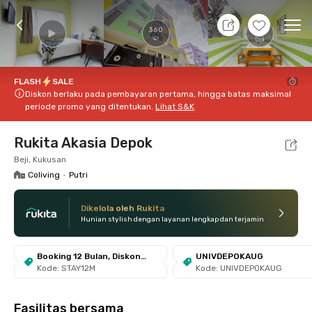
8 Agt 26 - Belum tahu
+
22
Ope
360
Foto
Fasilitas bersama
Lokasi
Kamar
Atura
FLASH
SALE
FLASH
SALE
Diskon berlaku pada pembayaran pertama, hingga batas maksimal
periode promo yang ditentukan.
Lihat S&K
Rukita Akasia Depok
Beji, Kukusan
Coliving
•
Putri
Dikelola oleh Rukita
Hunian stylish dengan layanan lengkap dan terjamin
Booking 12 Bulan, Diskon
UNIVDEPOKAUG
Kode: STAY12M
Kode: UNIVDEPOKAUG
10%
Fasilitas bersama