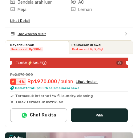
Jendela arah luar
AC
Meja
Lemari
Lihat Detail
Jadwalkan Visit
Bayar bulanan
Pelunasan di awal
Diskon s.d. Rp100rb
Diskon s.d. Rp2,65jt
FLASH
SALE
Rp2.070.000
Rp1.970.000
/bulan
-
4
%
Lihat rincian
Hemat total Rp100rb selama masa sewa
Termasuk internet/wifi, laundry, cleaning
Tidak termasuk listrik, air
Chat Rukita
Pilih