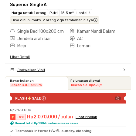
Superior Single A
Harga untuk 1 orang
Putri
15.3 m²
Lantai 4
Bisa dihuni maks. 2 orang dgn tambahan biaya
Single Bed 100x200 cm
Kamar Mandi Dalam
Jendela arah luar
AC
Meja
Lemari
Lihat Detail
Jadwalkan Visit
Bayar bulanan
Pelunasan di awal
Diskon s.d. Rp100rb
Diskon s.d. Rp2,78jt
FLASH
SALE
Rp2.170.000
Rp2.070.000
/bulan
-
4
%
Lihat rincian
Hemat total Rp100rb selama masa sewa
Termasuk internet/wifi, laundry, cleaning