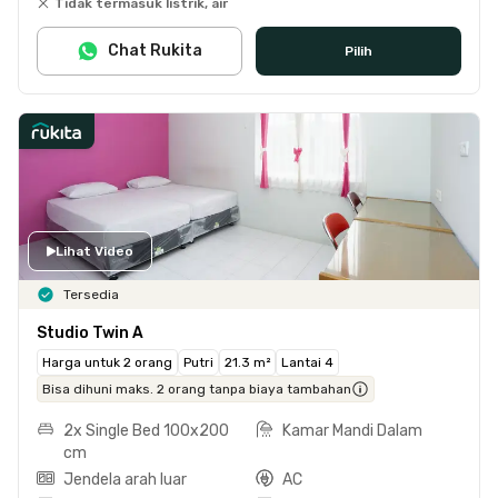
Tidak termasuk listrik, air
Chat Rukita
Pilih
Lihat Video
Tersedia
Studio Twin A
Harga untuk 2 orang
Putri
21.3 m²
Lantai 4
Bisa dihuni maks. 2 orang tanpa biaya tambahan
2x Single Bed 100x200
Kamar Mandi Dalam
cm
Jendela arah luar
AC