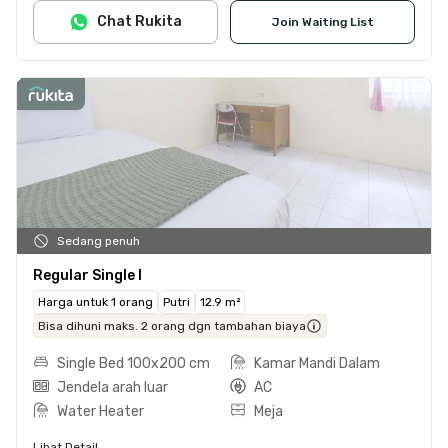
Chat Rukita
Join Waiting List
Sedang penuh
Regular Single I
Harga untuk 1 orang
Putri
12.9 m²
Bisa dihuni maks. 2 orang dgn tambahan biaya
Single Bed 100x200 cm
Kamar Mandi Dalam
Jendela arah luar
AC
Water Heater
Meja
Lihat Detail