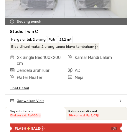
Sedang penuh
Studio Twin C
Harga untuk 2 orang
Putri
21.2 m²
Bisa dihuni maks. 2 orang tanpa biaya tambahan
2x Single Bed 100x200
Kamar Mandi Dalam
cm
Jendela arah luar
AC
Water Heater
Meja
Lihat Detail
Jadwalkan Visit
Bayar bulanan
Pelunasan di awal
Diskon s.d. Rp100rb
Diskon s.d. Rp3,07jt
FLASH
SALE