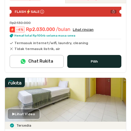
FLASH
SALE
Rp2.130.000
Rp2.030.000
/bulan
-
4
%
Lihat rincian
Hemat total Rp100rb selama masa sewa
Termasuk internet/wifi, laundry, cleaning
Tidak termasuk listrik, air
Chat Rukita
Pilih
Lihat Video
Tersedia