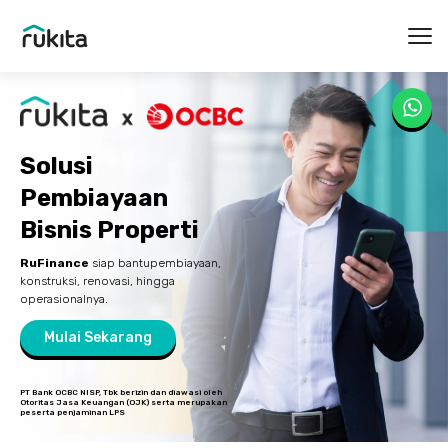
Ope
Solusi
Pembiayaan
Bisnis Properti
RuFinance
siap bantupembiayaan,
konstruksi, renovasi, hingga
operasionalnya.
Mulai Sekarang
PT Bank OCBC NISP, Tbk berizin dan diawasi oleh
Otoritas Jasa Keuangan (OJK) serta merupakan
peserta penjaminan LPS