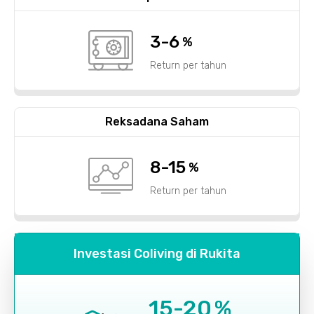
3-6
%
Return per tahun
Reksadana Saham
8-15
%
Return per tahun
Investasi Coliving di Rukita
15-20
%