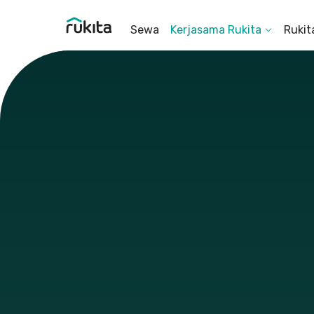
Sewa
Kerjasama Rukita
Rukit