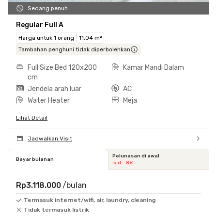
Sedang penuh
Regular Full A
Harga untuk 1 orang
11.04 m²
Tambahan penghuni tidak diperbolehkan
Full Size Bed 120x200
Kamar Mandi Dalam
cm
Jendela arah luar
AC
Water Heater
Meja
Lihat Detail
Jadwalkan Visit
Pelunasan di awal
Bayar bulanan
s.d. -8%
Rp3.118.000
/bulan
Termasuk internet/wifi, air, laundry, cleaning
Tidak termasuk listrik