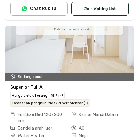
Chat Rukita
Join Waiting List
Sedang penuh
Superior Full A
Harga untuk 1 orang
15.7 m²
Tambahan penghuni tidak diperbolehkan
Full Size Bed 120x200
Kamar Mandi Dalam
cm
Jendela arah luar
AC
Water Heater
Meja