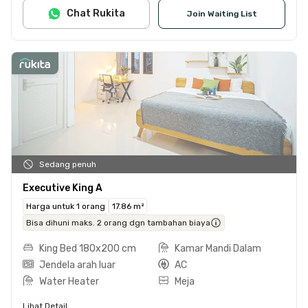
Chat Rukita
Join Waiting List
Sedang penuh
Executive King A
Harga untuk 1 orang
17.86 m²
Bisa dihuni maks. 2 orang dgn tambahan biaya
King Bed 180x200 cm
Kamar Mandi Dalam
Jendela arah luar
AC
Water Heater
Meja
Lihat Detail