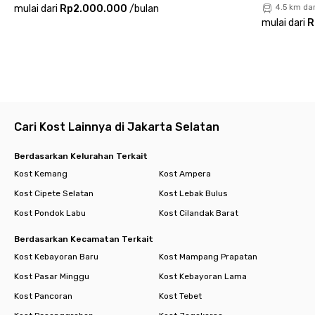
mulai dari
Rp2.000.000
/
bulan
4.5 km da
mulai dari
R
Cari Kost Lainnya di Jakarta Selatan
Berdasarkan Kelurahan Terkait
Kost Kemang
Kost Ampera
Kost Cipete Selatan
Kost Lebak Bulus
Kost Pondok Labu
Kost Cilandak Barat
Berdasarkan Kecamatan Terkait
Kost Kebayoran Baru
Kost Mampang Prapatan
Kost Pasar Minggu
Kost Kebayoran Lama
Kost Pancoran
Kost Tebet