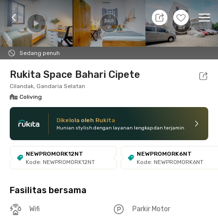
8 Agt 26 - Belum tahu
+
4
Ope
360
Foto
Fasilitas bersama
Lokasi
Kamar
Atura
Sedang penuh
Rukita Space Bahari Cipete
Cilandak, Gandaria Selatan
Coliving
Dikelola oleh Rukita
Hunian stylish dengan layanan lengkap dan terjamin
NEWPROMORK12NT
NEWPROMORK6NT
Kode: NEWPROMORK12NT
Kode: NEWPROMORK6NT
Fasilitas bersama
Wifi
Parkir Motor