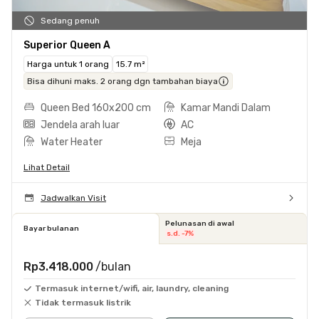
Sedang penuh
Superior Queen A
Harga untuk 1 orang
15.7 m²
Bisa dihuni maks. 2 orang dgn tambahan biaya
Queen Bed 160x200 cm
Kamar Mandi Dalam
Jendela arah luar
AC
Water Heater
Meja
Lihat Detail
Jadwalkan Visit
Pelunasan di awal
Bayar bulanan
s.d. -7%
Rp3.418.000
/bulan
Termasuk internet/wifi, air, laundry, cleaning
Tidak termasuk listrik