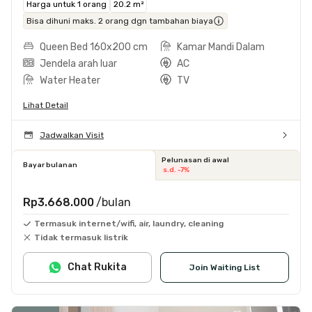
Harga untuk 1 orang
20.2 m²
Bisa dihuni maks. 2 orang dgn tambahan biaya
Queen Bed 160x200 cm
Kamar Mandi Dalam
Jendela arah luar
AC
Water Heater
TV
Lihat Detail
Jadwalkan Visit
Pelunasan di awal
Bayar bulanan
s.d. -7%
Rp3.668.000
/bulan
Termasuk internet/wifi, air, laundry, cleaning
Tidak termasuk listrik
Chat Rukita
Join Waiting List