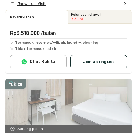
Jadwalkan Visit
Pelunasan di awal
Bayar bulanan
s.d. -7%
Rp3.518.000
/bulan
Termasuk internet/wifi, air, laundry, cleaning
Tidak termasuk listrik
Chat Rukita
Join Waiting List
Sedang penuh