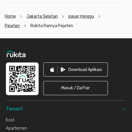
Home
Jakarta Selatan
pasar minggu
Pejaten
Rukita Ramya Pejaten
Footer
Download Aplikasi
Masuk / Daftar
Tenant
Kost
Apartemen