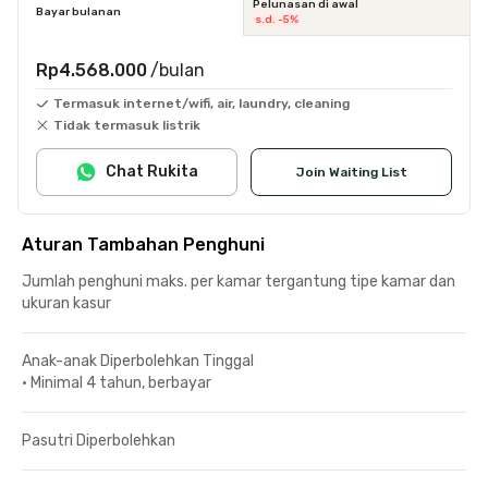
Pelunasan di awal
Bayar bulanan
s.d. -5%
Rp4.568.000
/bulan
Termasuk internet/wifi, air, laundry, cleaning
Tidak termasuk listrik
Chat Rukita
Join Waiting List
Aturan Tambahan Penghuni
Jumlah penghuni maks. per kamar tergantung tipe kamar dan
ukuran kasur
Anak-anak Diperbolehkan Tinggal
•
Minimal 4 tahun, berbayar
Pasutri Diperbolehkan