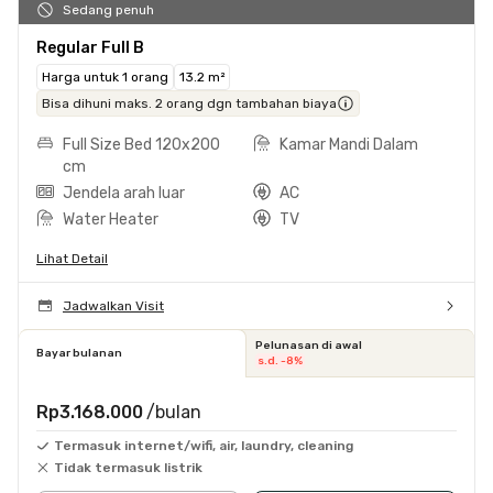
Sedang penuh
Regular Full B
Harga untuk 1 orang
13.2 m²
Bisa dihuni maks. 2 orang dgn tambahan biaya
Full Size Bed 120x200
Kamar Mandi Dalam
cm
Jendela arah luar
AC
Water Heater
TV
Lihat Detail
Jadwalkan Visit
Pelunasan di awal
Bayar bulanan
s.d. -8%
Rp3.168.000
/bulan
Termasuk internet/wifi, air, laundry, cleaning
Tidak termasuk listrik