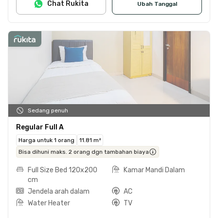
Chat Rukita
Ubah Tanggal
Sedang penuh
Regular Full A
Harga untuk 1 orang
11.81 m²
Bisa dihuni maks. 2 orang dgn tambahan biaya
Full Size Bed 120x200
Kamar Mandi Dalam
cm
Jendela arah dalam
AC
Water Heater
TV