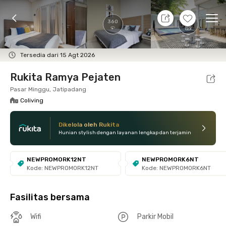
8 Agt 26 - Belum tahu
+
7
Ope
360
Foto
Fasilitas bersama
Lokasi
Kamar
Atura
Tersedia dari 15 Agt 2026
Rukita Ramya Pejaten
Pasar Minggu, Jatipadang
Coliving
Dikelola oleh Rukita
Hunian stylish dengan layanan lengkap dan terjamin
NEWPROMORK12NT
NEWPROMORK6NT
Kode: NEWPROMORK12NT
Kode: NEWPROMORK6NT
Fasilitas bersama
Wifi
Parkir Mobil