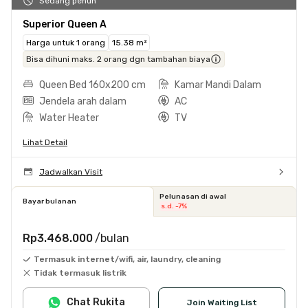
Sedang penuh
Superior Queen A
Harga untuk 1 orang
15.38 m²
Bisa dihuni maks. 2 orang dgn tambahan biaya
Queen Bed 160x200 cm
Kamar Mandi Dalam
Jendela arah dalam
AC
Water Heater
TV
Lihat Detail
Jadwalkan Visit
Pelunasan di awal
Bayar bulanan
s.d. -7%
Rp3.468.000
/bulan
Termasuk internet/wifi, air, laundry, cleaning
Tidak termasuk listrik
Chat Rukita
Join Waiting List