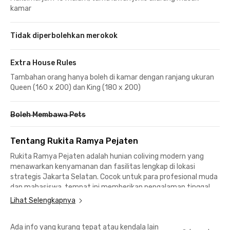
kamar
Tidak diperbolehkan merokok
Extra House Rules
Tambahan orang hanya boleh di kamar dengan ranjang ukuran
Queen (160 x 200) dan King (180 x 200)
Boleh Membawa Pets
Tentang Rukita Ramya Pejaten
Rukita Ramya Pejaten adalah hunian coliving modern yang
menawarkan kenyamanan dan fasilitas lengkap di lokasi
strategis Jakarta Selatan. Cocok untuk para profesional muda
dan mahasiswa, tempat ini memberikan pengalaman tinggal
yang praktis dan stylish dengan suasana yang homey.
Lihat Selengkapnya
Berlokasi di Pejaten, hunian ini memiliki akses mudah ke
Ada info yang kurang tepat atau kendala lain
berbagai area penting seperti TB Simatupang, Warung Buncit,