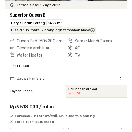
Tersedia dari 15 Agt 2026
Superior Queen B
Harga untuk 1 orang
14.77 m²
Bisa dihuni maks. 2 orang dgn tambahan biaya
Queen Bed 160x200 cm
Kamar Mandi Dalam
Jendela arah luar
AC
Water Heater
TV
Lihat Detail
Jadwalkan Visit
Pelunasan di awal
Bayar bulanan
s.d. -7%
Rp3.518.000
/bulan
Termasuk internet/wifi, air, laundry, cleaning
Tidak termasuk listrik