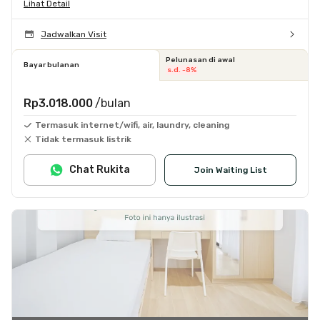
Lihat Detail
Jadwalkan Visit
Pelunasan di awal
Bayar bulanan
s.d. -8%
Rp3.018.000
/bulan
Termasuk internet/wifi, air, laundry, cleaning
Tidak termasuk listrik
Chat Rukita
Join Waiting List