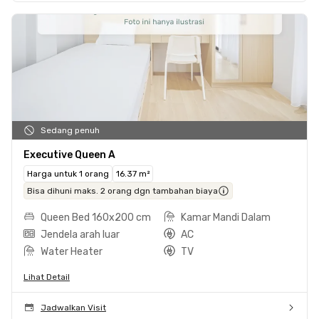
Sedang penuh
Executive Queen A
Harga untuk 1 orang
16.37 m²
Bisa dihuni maks. 2 orang dgn tambahan biaya
Queen Bed 160x200 cm
Kamar Mandi Dalam
Jendela arah luar
AC
Water Heater
TV
Lihat Detail
Jadwalkan Visit