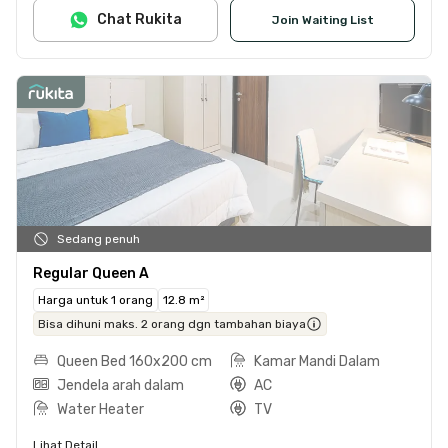
Chat Rukita
Join Waiting List
Sedang penuh
Regular Queen A
Harga untuk 1 orang
12.8 m²
Bisa dihuni maks. 2 orang dgn tambahan biaya
Queen Bed 160x200 cm
Kamar Mandi Dalam
Jendela arah dalam
AC
Water Heater
TV
Lihat Detail