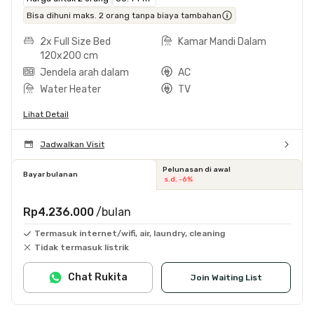
Bisa dihuni maks. 2 orang tanpa biaya tambahan
2x Full Size Bed
Kamar Mandi Dalam
120x200 cm
Jendela arah dalam
AC
Water Heater
TV
Lihat Detail
Jadwalkan Visit
Pelunasan di awal
Bayar bulanan
s.d. -6%
Rp4.236.000
/bulan
Termasuk internet/wifi, air, laundry, cleaning
Tidak termasuk listrik
Chat Rukita
Join Waiting List