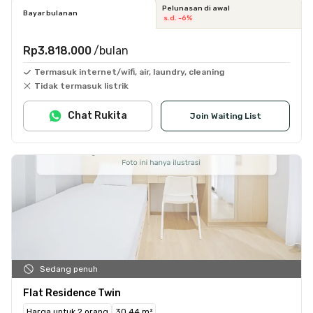
Pelunasan di awal
Bayar bulanan
s.d. -6%
Rp3.818.000
/bulan
Termasuk internet/wifi, air, laundry, cleaning
Tidak termasuk listrik
Chat Rukita
Join Waiting List
Sedang penuh
Flat Residence Twin
Harga untuk 2 orang
30.44 m²