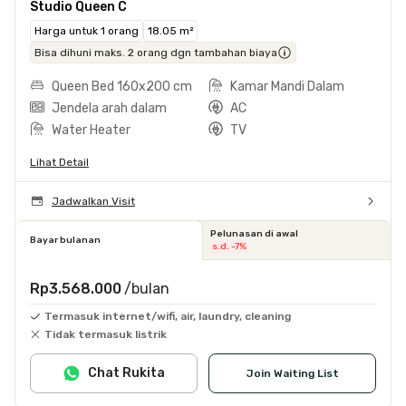
Studio Queen C
Harga untuk 1 orang
18.05 m²
Bisa dihuni maks. 2 orang dgn tambahan biaya
Queen Bed 160x200 cm
Kamar Mandi Dalam
Jendela arah dalam
AC
Water Heater
TV
Lihat Detail
Jadwalkan Visit
Pelunasan di awal
Bayar bulanan
s.d. -7%
Rp3.568.000
/bulan
Termasuk internet/wifi, air, laundry, cleaning
Tidak termasuk listrik
Chat Rukita
Join Waiting List