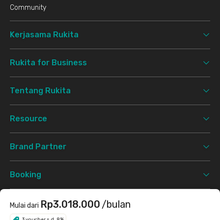
Community
Kerjasama Rukita
Rukita for Business
Tentang Rukita
Resource
Brand Partner
Booking
Support
Rp3.018.000
/bulan
Mulai dari
3 voucher s.d. 8%