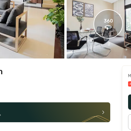
360
m
M
-
n