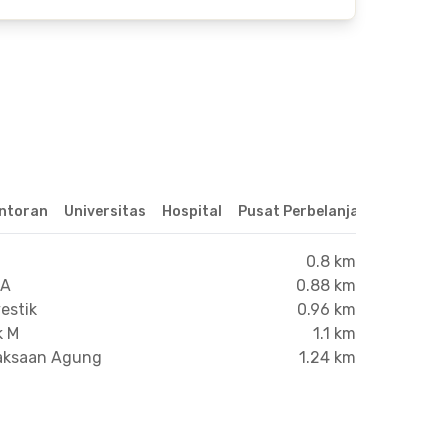
ntoran
Universitas
Hospital
Pusat Perbelanjaan & Hibura
0.8 km
CA
0.88 km
estik
0.96 km
k M
1.1 km
jaksaan Agung
1.24 km