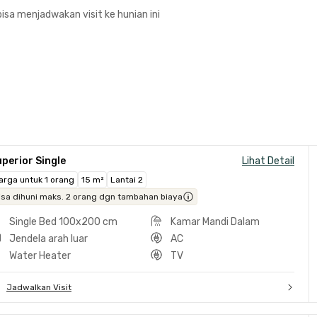
isa menjadwakan visit ke hunian ini
perior Single
Lihat Detail
arga untuk 1 orang
15 m²
Lantai 2
isa dihuni maks. 2 orang dgn tambahan biaya
Single Bed 100x200 cm
Kamar Mandi Dalam
Jendela arah luar
AC
Water Heater
TV
Jadwalkan Visit