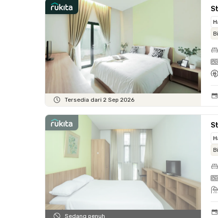
S
H
B
Tersedia dari 2 Sep 2026
St
H
B
Sedang penuh