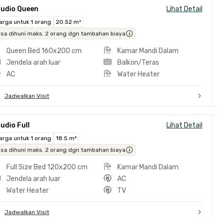
tudio Queen
Lihat Detail
arga untuk 1 orang
20.52 m²
isa dihuni maks. 2 orang dgn tambahan biaya
Queen Bed 160x200 cm
Kamar Mandi Dalam
Jendela arah luar
Balkon/Teras
AC
Water Heater
Jadwalkan Visit
udio Full
Lihat Detail
arga untuk 1 orang
18.5 m²
isa dihuni maks. 2 orang dgn tambahan biaya
Full Size Bed 120x200 cm
Kamar Mandi Dalam
Jendela arah luar
AC
Water Heater
TV
Jadwalkan Visit