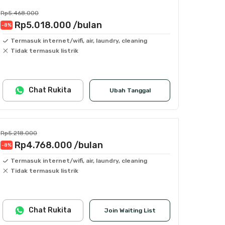
Rp5.468.000
Rp5.018.000
/bulan
-8
%
Termasuk internet/wifi, air, laundry, cleaning
Tidak termasuk listrik
Chat Rukita
Ubah Tanggal
Rp5.218.000
Rp4.768.000
/bulan
-8
%
Termasuk internet/wifi, air, laundry, cleaning
Tidak termasuk listrik
Chat Rukita
Join Waiting List