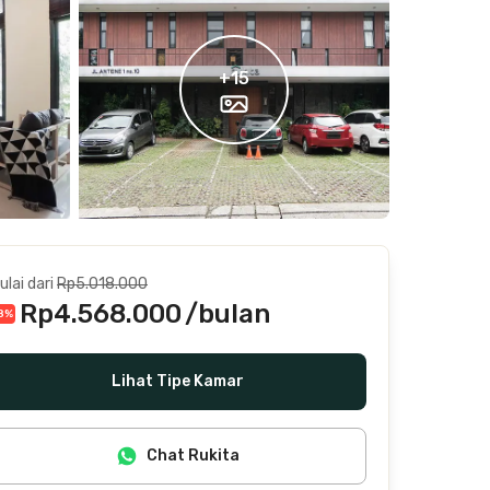
+
15
ulai dari
Rp5.018.000
Rp4.568.000
/bulan
8
%
Termasuk internet/wifi, air, laundry, cleaning
Lihat Tipe Kamar
Chat Rukita