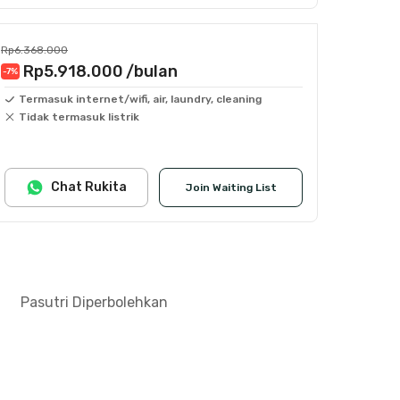
Rp6.368.000
Rp5.918.000
/bulan
-7
%
Termasuk internet/wifi, air, laundry, cleaning
Tidak termasuk listrik
Chat Rukita
Join Waiting List
Pasutri Diperbolehkan