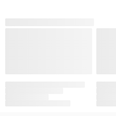
Tertarik? Langsung booking kamar pilihanmu sebelum
kehabisan!