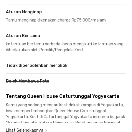
Aturan Menginap
Tamu menginap dikenakan charge Rp75.000/malam
Aturan Bertamu
ketentuan bertamu berbeda-beda mengikuti ketentuan yang
diberlakukan oleh Pemilik/Pengelola Kost.
Tidak diperbolehkan merokok
Boleh Membawa Pets
Tentang Queen House Caturtunggal Yogyakarta
Kamu yang sedang mencari kost dekat kampus di Yogyakarta,
bisa mempertimbangkan Queen House Caturtunggal
Yogyakarta. Kost di Caturtunggal Yogyakarta ini cuma berjarak
15 menit berjalan kaki ke Universitas Pembangunan Nasional
Veteran Yogyakarta dan 12 menit berkendara ke Universitas
Lihat Selengkapnya