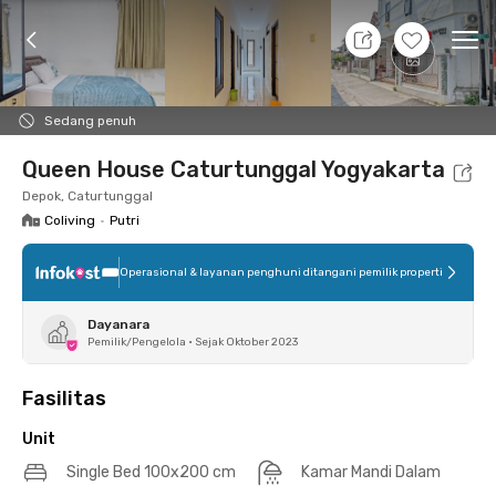
7 Agt 26 - Belum tahu
+
10
Ope
Foto
Fasilitas bersama
Lokasi
Aturan Tambahan
Sedang penuh
Queen House Caturtunggal Yogyakarta
Depok, Caturtunggal
Coliving
•
Putri
Operasional & layanan penghuni ditangani pemilik properti
Dayanara
Pemilik/Pengelola
•
Sejak Oktober 2023
Fasilitas
Unit
Single Bed 100x200 cm
Kamar Mandi Dalam