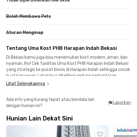
Tidak diperbolehkan merokok
Boleh Membawa Pets
Aturan Menginap
Tentang Uma Kost PHB Harapan Indah Bekasi
Di Bekasi kamu juga bisa menemukan kost modern, aman, dan
nyaman, lho! Cek fasilitas Uma Kost PHB Harapan Indah Bekasi
yang strategis ke pusat bisnis di Harapan Indah sehingga cocok
buat karyawan. Lokasinya dikelilingi gedung perkantoran
seperti Bridgestone, Sinar Sosro, Arnotts, dan Tempo Logistics
Lihat Selengkapnya
yang berjarak sekitar 10 menit berkendara.
Ada info yang kurang tepat atau kendala lain
Tenang, kost Bekasi ini juga cocok buat mahasiswa BINUS
Laporkan
dengan hunian ini?
karena kamu bisa mencapai Kampus BINUS @Bekasi dalam 22
menit. Untuk belanja atau nongkrong bisa mampir ke AZKO
Hunian Lain Dekat Sini
Living Plaza Kota Harapan Indah cuma 6 menit jauhnya.
Tinggal di Uma Kost PHB Harapan Indah Bekasi nggak bakal