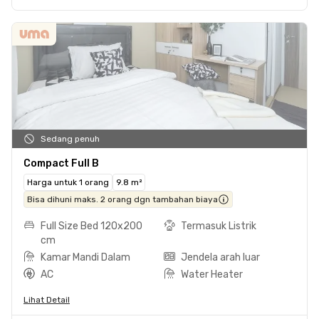
Sedang penuh
Compact Full B
Harga untuk 1 orang
9.8 m²
Bisa dihuni maks. 2 orang dgn tambahan biaya
Full Size Bed 120x200
Termasuk Listrik
cm
Kamar Mandi Dalam
Jendela arah luar
AC
Water Heater
Lihat Detail