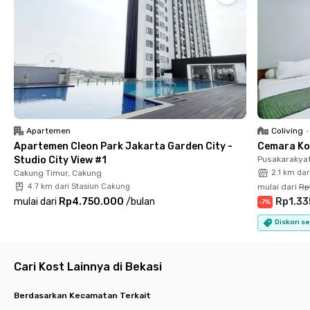
pusing soal biaya tambahan—semuanya sudah termasuk sewa
kost bulananmu. Dengan lokasi strategis dan fasilitas premium,
kost Bekasi ini siap jadi rumah keduamu. Yuk, booking sekarang!
Apartemen
Coliving
•
Apartemen Cleon Park Jakarta Garden City -
Cemara Ko
Studio City View #1
Pusakarakyat
Cakung Timur, Cakung
2.1 km da
4.7 km dari Stasiun Cakung
mulai dari
Rp
mulai dari
Rp4.750.000
/
bulan
Rp1.33
-
7
%
Diskon se
Cari Kost Lainnya di Bekasi
Berdasarkan Kecamatan Terkait