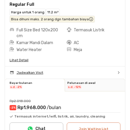
Regular Full
Harga untuk 1 orang
11.2 m²
Bisa dihuni maks. 2 orang dgn tambahan biaya
Full Size Bed 120x200
Termasuk Listrik
cm
Kamar Mandi Dalam
AC
Water Heater
Meja
Lihat Detail
Jadwalkan Visit
Bayar bulanan
Pelunasan di awal
s.d. -2%
s.d. -12%
Rp2.018.000
Rp1.968.000
/bulan
-2
%
Termasuk internet/wifi, listrik, air, laundry, cleaning
Chat
Join Waiting List