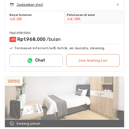
Jadwalkan Visit
Bayar bulanan
Pelunasan di awal
s.d. -2%
s.d. -12%
Rp2.018.000
Rp1.968.000
/bulan
-2
%
Termasuk internet/wifi, listrik, air, laundry, cleaning
Chat
Join Waiting List
Sedang penuh