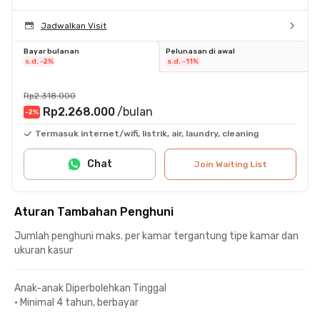
Jadwalkan Visit
Bayar bulanan
Pelunasan di awal
s.d. -2%
s.d. -11%
Rp2.318.000
Rp2.268.000
/bulan
-2
%
Termasuk internet/wifi, listrik, air, laundry, cleaning
Chat
Join Waiting List
Aturan Tambahan Penghuni
Jumlah penghuni maks. per kamar tergantung tipe kamar dan
ukuran kasur
Anak-anak Diperbolehkan Tinggal
•
Minimal 4 tahun, berbayar