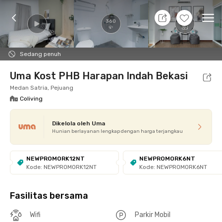
9 Agt 26 - Belum tahu
+
6
Ope
360
Foto
Fasilitas bersama
Promo cUma-cUma
Loka
Sedang penuh
Uma Kost PHB Harapan Indah Bekasi
Medan Satria, Pejuang
Coliving
Dikelola oleh Uma
Hunian berlayanan lengkap dengan harga terjangkau
NEWPROMORK12NT
NEWPROMORK6NT
Kode: NEWPROMORK12NT
Kode: NEWPROMORK6NT
Fasilitas bersama
Wifi
Parkir Mobil