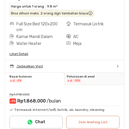
Harga untuk 1 orang
9.8 m²
Bisa dihuni maks. 2 orang dgn tambahan biaya
Full Size Bed 120x200
Termasuk Listrik
cm
Kamar Mandi Dalam
AC
Water Heater
Meja
Lihat Detail
Jadwalkan Visit
Bayar bulanan
Pelunasan di awal
s.d. -2%
s.d. -12%
Rp1.918.000
Rp1.868.000
/bulan
-2
%
Termasuk internet/wifi, listrik, air, laundry, cleaning
Chat
Join Waiting List