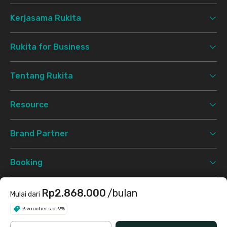
Kerjasama Rukita
Rukita for Business
Tentang Rukita
Resource
Brand Partner
Booking
Support
Rp2.868.000
/bulan
Mulai dari
3 voucher s.d. 9%
Syarat & Ketentuan
Kebijakan Privasi
©
2026 Rukita. All rights reserved.