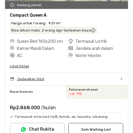
Sedang penuh
Compact Queen A
Harga untuk 1 orang
9.51 m²
Bisa dihuni maks. 2 orang dgn tambahan biaya
Queen Bed 160x200 cm
Termasuk Listrik
Kamar Mandi Dalam
Jendela arah dalam
AC
Water Heater
Lihat Detail
Jadwalkan Visit
Pelunasan di awal
Bayar bulanan
s.d. -9%
Rp2.868.000
/bulan
Termasuk internet/wifi, listrik, air, laundry, cleaning
Chat Rukita
Join Waiting List