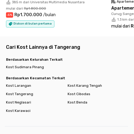
Aparteme
385 m dari Universitas Multimedia Nusantara
- Binus University 0.85 km
Apartemen 
mulai dari
Rp1.800.000
- Universitas Bunda Mulia 0.85 km
Curug Sanger
Rp1.700.000
/
bulan
-
5
%
- Sekolah Santa Laurensia 3 km
1.3 km dar
Pusat Perbelanjaan
Diskon di bulan pertama
mulai dari
R
- Mall@Alam Sutera 1.8 km
- Living World 3.5 km
- IKEA 2.8 km
Cari Kost Lainnya di Tangerang
Rumah Sakit
- OMNI Hospitals 3.3 km
Pusat Kuliner
Berdasarkan Kelurahan Terkait
- Flavor Bliss 3.7 km
Kost Sudimara Pinang
- Pasar 8 3.5 km
Masjid/Gereja/Vihara
Berdasarkan Kecamatan Terkait
- Masjid Shiraathal Mustaqiem 5 km
Kost Larangan
Kost Karang Tengah
- Gereja Katolik St. Laurensius 2.6 km
Kost Tangerang
Kost Cibodas
- Vihara Siripada 6 km
Minimarket
Kost Neglasari
Kost Benda
- Indomaret 0.8 km
Kost Karawaci
- Alfamart 34 m
Akses Tol
- Pintu Tol Jkt - Tangerang 1.5 km