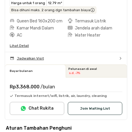
Harga untuk 1 orang
12.79 m²
Bisa dihuni maks. 2 orang dgn tambahan biaya
Queen Bed 160x200 cm
Termasuk Listrik
Kamar Mandi Dalam
Jendela arah dalam
AC
Water Heater
Lihat Detail
Jadwalkan Visit
Pelunasan di awal
Bayar bulanan
s.d. -7%
Rp3.368.000
/bulan
Termasuk internet/wifi, listrik, air, laundry, cleaning
Chat Rukita
Join Waiting List
Aturan Tambahan Penghuni