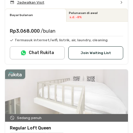
Jadwalkan Visit
Pelunasan di awal
Bayar bulanan
s.d. -8%
Rp3.068.000
/bulan
Termasuk internet/wifi, listrik, air, laundry, cleaning
Chat Rukita
Join Waiting List
Sedang penuh
Regular Loft Queen