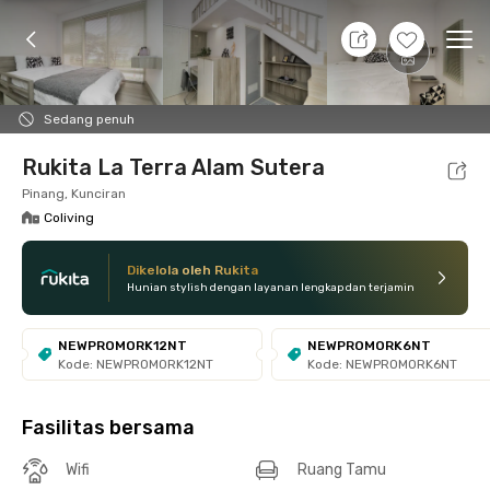
10 Agt 26 - Belum tahu
+
8
Ope
Foto
Fasilitas bersama
Lokasi
Kamar
Atura
Sedang penuh
Rukita La Terra Alam Sutera
Pinang, Kunciran
Coliving
Dikelola oleh Rukita
Hunian stylish dengan layanan lengkap dan terjamin
NEWPROMORK12NT
NEWPROMORK6NT
Kode: NEWPROMORK12NT
Kode: NEWPROMORK6NT
Fasilitas bersama
Wifi
Ruang Tamu