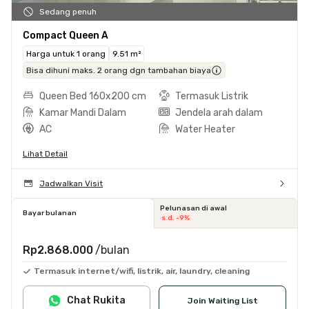
Sedang penuh
Compact Queen A
Harga untuk 1 orang
9.51 m²
Bisa dihuni maks. 2 orang dgn tambahan biaya
Queen Bed 160x200 cm
Termasuk Listrik
Kamar Mandi Dalam
Jendela arah dalam
AC
Water Heater
Lihat Detail
Jadwalkan Visit
Pelunasan di awal
Bayar bulanan
s.d. -9%
Rp2.868.000
/bulan
Termasuk internet/wifi, listrik, air, laundry, cleaning
Chat Rukita
Join Waiting List