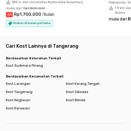
385 m dari Universitas Multimedia Nusantara
Pakulonan, S
- Binus University 0.85 km
mulai dari
Rp1.800.000
1.9 km da
- Universitas Bunda Mulia 0.85 km
Sutera
Rp1.700.000
/
bulan
-
5
%
- Sekolah Santa Laurensia 3 km
mulai dari
R
Pusat Perbelanjaan
Diskon di bulan pertama
- Mall@Alam Sutera 1.8 km
- Living World 3.5 km
- IKEA 2.8 km
Cari Kost Lainnya di Tangerang
Rumah Sakit
- OMNI Hospitals 3.3 km
Pusat Kuliner
Berdasarkan Kelurahan Terkait
- Flavor Bliss 3.7 km
Kost Sudimara Pinang
- Pasar 8 3.5 km
Masjid/Gereja/Vihara
Berdasarkan Kecamatan Terkait
- Masjid Shiraathal Mustaqiem 5 km
Kost Larangan
Kost Karang Tengah
- Gereja Katolik St. Laurensius 2.6 km
Kost Tangerang
Kost Cibodas
- Vihara Siripada 6 km
Minimarket
Kost Neglasari
Kost Benda
- Indomaret 0.8 km
Kost Karawaci
- Alfamart 34 m
Akses Tol
- Pintu Tol Jkt - Tangerang 1.5 km