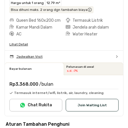
Harga untuk 1 orang
12.79 m²
Bisa dihuni maks. 2 orang dgn tambahan biaya
Queen Bed 160x200 cm
Termasuk Listrik
Kamar Mandi Dalam
Jendela arah dalam
AC
Water Heater
Lihat Detail
Jadwalkan Visit
Pelunasan di awal
Bayar bulanan
s.d. -7%
Rp3.368.000
/bulan
Termasuk internet/wifi, listrik, air, laundry, cleaning
Chat Rukita
Join Waiting List
Aturan Tambahan Penghuni