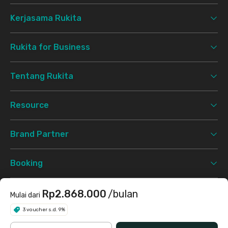
Kerjasama Rukita
Rukita for Business
Tentang Rukita
Resource
Brand Partner
Booking
Support
Rp2.868.000
/bulan
Mulai dari
3 voucher s.d. 9%
Syarat & Ketentuan
Kebijakan Privasi
©
2026 Rukita. All rights reserved.