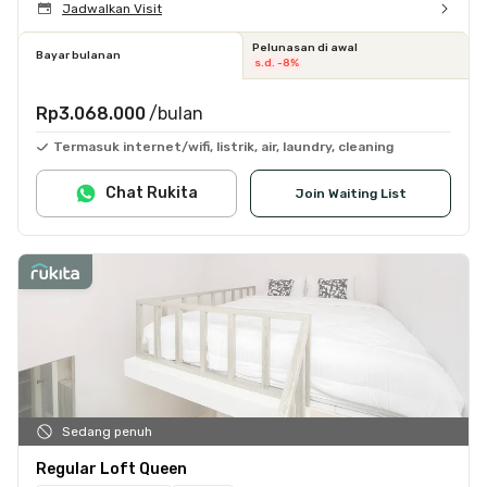
Jadwalkan Visit
Pelunasan di awal
Bayar bulanan
s.d. -8%
Rp3.068.000
/bulan
Termasuk internet/wifi, listrik, air, laundry, cleaning
Chat Rukita
Join Waiting List
Sedang penuh
Regular Loft Queen