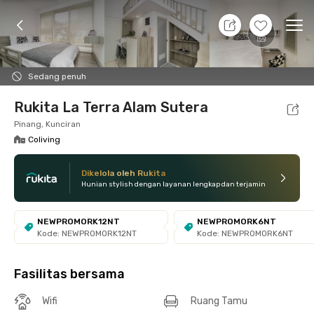
7 Agt 26 - Belum tahu
+
8
Ope
Foto
Fasilitas bersama
Lokasi
Kamar
Atura
Sedang penuh
Rukita La Terra Alam Sutera
Pinang, Kunciran
Coliving
Dikelola oleh Rukita
Hunian stylish dengan layanan lengkap dan terjamin
NEWPROMORK12NT
NEWPROMORK6NT
Kode: NEWPROMORK12NT
Kode: NEWPROMORK6NT
Fasilitas bersama
Wifi
Ruang Tamu