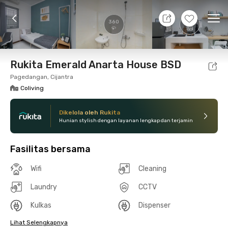
7 Agt 26 - Belum tahu
+
9
Ope
360
Foto
Fasilitas bersama
Lokasi
Kamar
Atura
Rukita Emerald Anarta House BSD
Pagedangan, Cijantra
Coliving
Dikelola oleh Rukita
Hunian stylish dengan layanan lengkap dan terjamin
Fasilitas bersama
Wifi
Cleaning
Laundry
CCTV
Kulkas
Dispenser
Lihat Selengkapnya