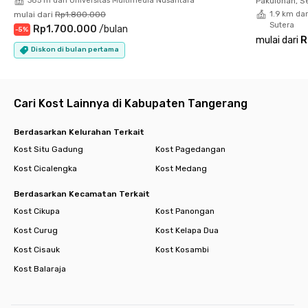
385 m dari Universitas Multimedia Nusantara
Pakulonan, S
Rumah Sakit
mulai dari
Rp1.800.000
1.9 km da
- Bethsaida Hospital 7.7 km
Sutera
Rp1.700.000
/
bulan
-
5
%
mulai dari
R
Pusat Kuliner
Diskon di bulan pertama
- Chin Ma Ya 6 km
- Chatime Qbig 4.7 km
Cari Kost Lainnya di Kabupaten Tangerang
Ruang Serbaguna / Local Landmark
- ICE Convention Hall 5.5 km
- Branchsto Equestrian Park 1.4 km
Berdasarkan Kelurahan Terkait
Kost Situ Gadung
Kost Pagedangan
Masjid/Gereja/Vihara
Kost Cicalengka
Kost Medang
- Masjid Jami Al-Barkah 3.3 km
Berdasarkan Kecamatan Terkait
Minimarket
Kost Cikupa
Kost Panongan
- Shell Select 1.4 km
- Alfamart 1.6 km
Kost Curug
Kost Kelapa Dua
Kost Cisauk
Kost Kosambi
Kost Balaraja