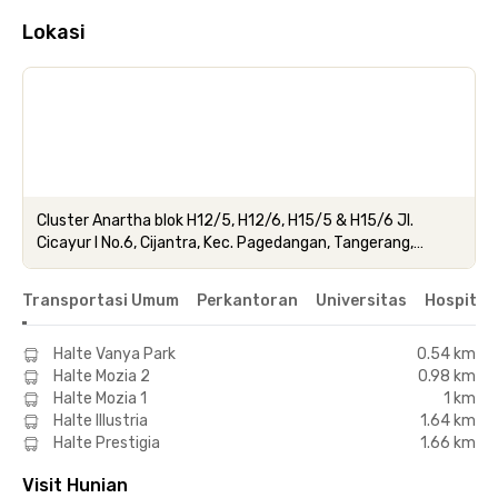
Lokasi
Cluster Anartha blok H12/5, H12/6, H15/5 & H15/6 Jl.
Cicayur I No.6, Cijantra, Kec. Pagedangan, Tangerang,
Banten 15336
Transportasi Umum
Perkantoran
Universitas
Hospital
Halte Vanya Park
0.54 km
Halte Mozia 2
0.98 km
Halte Mozia 1
1 km
Halte Illustria
1.64 km
Halte Prestigia
1.66 km
Visit Hunian