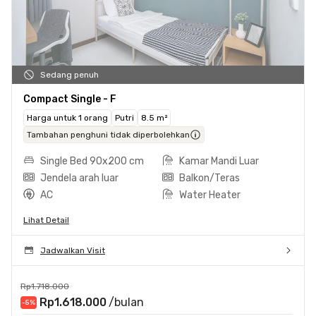
Sedang penuh
Compact Single - F
Harga untuk 1 orang
Putri
8.5 m²
Tambahan penghuni tidak diperbolehkan
Single Bed 90x200 cm
Kamar Mandi Luar
Jendela arah luar
Balkon/Teras
AC
Water Heater
Lihat Detail
Jadwalkan Visit
Rp1.718.000
Rp1.618.000
/bulan
-5
%