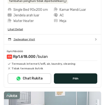
Tambahan penghuni tidak diperbolehkan
Single Bed 90x200 cm
Kamar Mandi Luar
Jendela arah luar
AC
Water Heater
Meja
Lihat Detail
Jadwalkan Visit
Rp1.718.000
Rp1.618.000
/bulan
-5
%
Termasuk internet/wifi, air, laundry, cleaning
Tidak termasuk listrik
Chat Rukita
Pilih