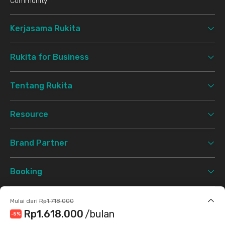
Community
Kerjasama Rukita
Rukita for Business
Tentang Rukita
Resource
Brand Partner
Booking
Support
Mulai dari
Rp1.718.000
Rp1.618.000
/bulan
-5
%