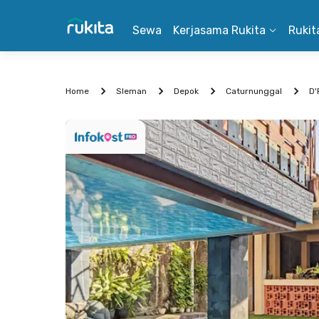
Sewa
Kerjasama Rukita
Rukit
Home
Sleman
Depok
Caturnunggal
D'