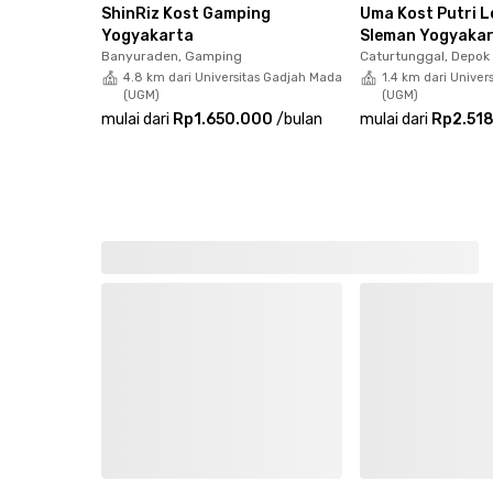
ShinRiz Kost Gamping
Uma Kost Putri L
Yogyakarta
Sleman Yogyaka
Banyuraden, Gamping
Caturtunggal, Depok
4.8 km dari Universitas Gadjah Mada
1.4 km dari Univer
(UGM)
(UGM)
mulai dari
Rp1.650.000
/
bulan
mulai dari
Rp2.51