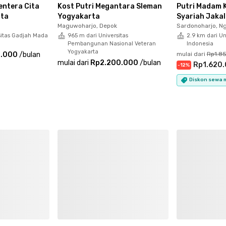
entera Cita
Kost Putri Megantara Sleman
Putri Madam K
rta
Yogyakarta
Syariah Jaka
Maguwoharjo, Depok
Sardonoharjo, Ng
sitas Gadjah Mada
965 m dari Universitas
2.9 km dari Un
Pembangunan Nasional Veteran
Indonesia
Yogyakarta
8.000
/
bulan
mulai dari
Rp1.8
mulai dari
Rp2.200.000
/
bulan
Rp1.620
-
12
%
Diskon sewa m