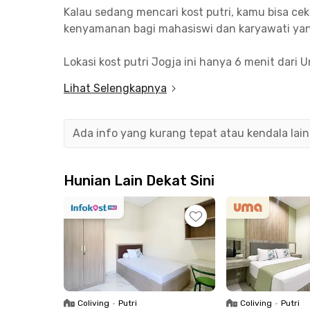
Kalau sedang mencari kost putri, kamu bisa c
kenyamanan bagi mahasiswi dan karyawati ya
Lokasi kost putri Jogja ini hanya 6 menit dari
untuk mencapai kawasan Malioboro sebagai pus
Lihat Selengkapnya
Tidak perlu khawatir soal mengisi perut karena
Express, Hoop Coffee, Mie Gacoan Gejayan, at
Ada info yang kurang tepat atau kendala lai
menit berkendara.
D'Real House Exclusive Caturtunggal Yogyakar
Hunian Lain Dekat Sini
heater, dan wastafel. Fasilitas termasuk area 
pilih kamarmu di kost putri eksklusif ini dan bo
Coliving
•
Putri
Coliving
•
Putri