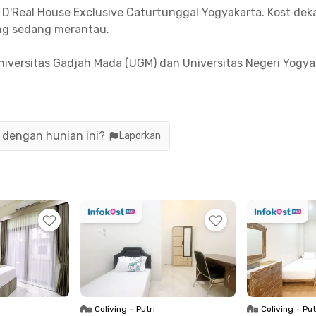
ek D'Real House Exclusive Caturtunggal Yogyakarta. Kost 
ng sedang merantau.
 Universitas Gadjah Mada (UGM) dan Universitas Negeri Yogy
at keramaian di Yogyakarta.
 di sekitar kost putri Yogyakarta ini banyak resto dan cafe
au Cookroom by Harbor. Saat butuh bantuan medis, kamu b
n dengan hunian ini?
Laporkan
ta menyediakan kamar berfurnitur dengan TV, AC, serta ka
jemur, area parkir, dan listrik, kamar juga dilengkapi deng
oking sekarang!
Coliving
•
Putri
Coliving
•
Put