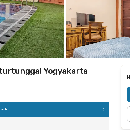
aturtunggal Yogyakarta
M
perti