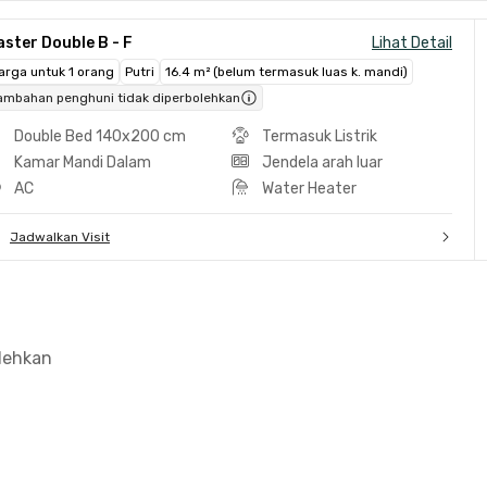
ster Double B - F
Lihat Detail
arga untuk 1 orang
Putri
16.4 m² (belum termasuk luas k. mandi)
ambahan penghuni tidak diperbolehkan
Double Bed 140x200 cm
Termasuk Listrik
Kamar Mandi Dalam
Jendela arah luar
AC
Water Heater
Jadwalkan Visit
olehkan