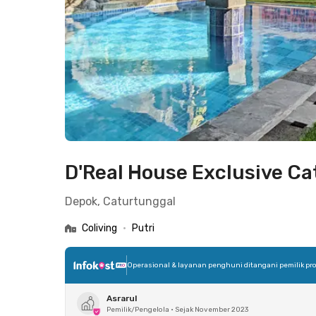
D'Real House Exclusive C
Depok, Caturtunggal
Coliving
•
Putri
Operasional & layanan penghuni ditangani pemilik pro
Asrarul
Pemilik/Pengelola
•
Sejak November 2023