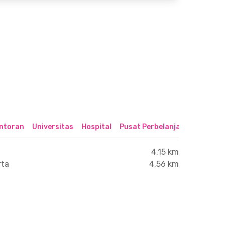
ntoran
Universitas
Hospital
Pusat Perbelanjaan & Hibura
4.15 km
rta
4.56 km