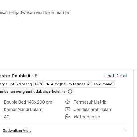
isa menjadwakan visit ke hunian ini
ster Double A - F
Lihat Detail
arga untuk 1 orang
Putri
16.4 m² (belum termasuk luas k. mandi)
ambahan penghuni tidak diperbolehkan
Double Bed 140x200 cm
Termasuk Listrik
Kamar Mandi Dalam
Jendela arah dalam
AC
Water Heater
Jadwalkan Visit