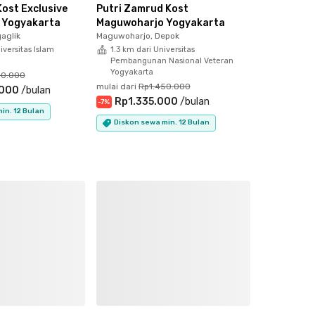
ost Exclusive
Putri Zamrud Kost
l Yogyakarta
Maguwoharjo Yogyakarta
aglik
Maguwoharjo, Depok
iversitas Islam
1.3 km dari Universitas
Pembangunan Nasional Veteran
Yogyakarta
50.000
mulai dari
Rp1.450.000
.000
/
bulan
Rp1.335.000
/
bulan
-
7
%
in. 12 Bulan
Diskon sewa min. 12 Bulan