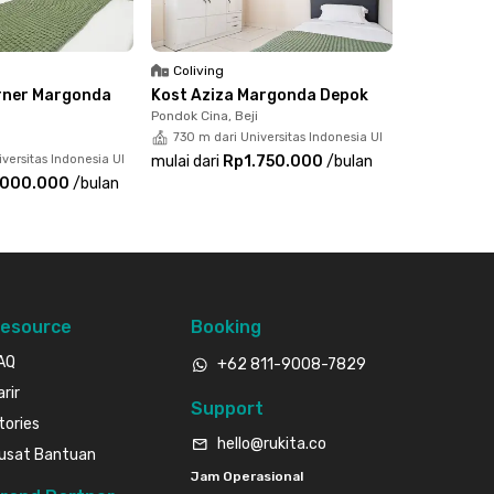
Coliving
rner Margonda
Kost Aziza Margonda Depok
Pondok Cina, Beji
730 m dari Universitas Indonesia UI
versitas Indonesia UI
mulai dari
Rp1.750.000
/
bulan
.000.000
/
bulan
esource
Booking
AQ
+62 811-9008-7829
arir
Support
tories
hello@rukita.co
usat Bantuan
Jam Operasional