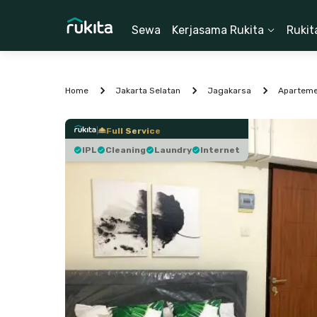
Sewa
Kerjasama Rukita
Rukit
Home
Jakarta Selatan
Jagakarsa
Aparteme
Full Service
IPL
Cleaning
Laundry
Internet