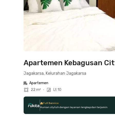
Apartemen Kebagusan City
Jagakarsa, Kelurahan Jagakarsa
Apartemen
22 m²
•
Lt 10
Full Service
Hunian stylish dengan layanan lengkap dan terjamin