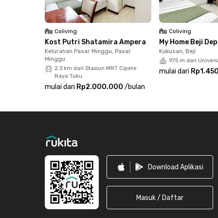
Jika ingin pergi ke objek wisata, apartemen ini
Ragunan, lho.
Note: Tagihan sewa bulanan tidak termasuk biaya
Coliving
Coliving
Kost Putri Shatamira Ampera
My Home Beji De
Kelurahan Pasar Minggu, Pasar
Kukusan, Beji
Minggu
975 m dari Univers
2.3 km dari Stasiun MRT Cipete
mulai dari
Rp1.45
Raya Tuku
mulai dari
Rp2.000.000
/
bulan
Footer
Download Aplikasi
Masuk / Daftar