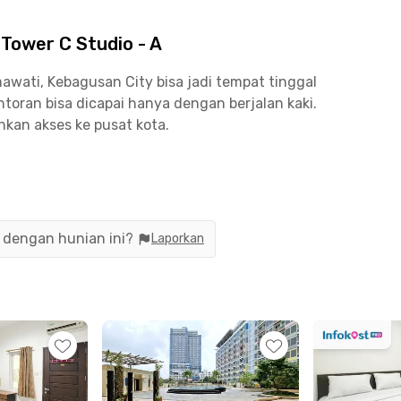
Tower C Studio - A
awati, Kebagusan City bisa jadi tempat tinggal
ntoran bisa dicapai hanya dengan berjalan kaki.
hkan akses ke pusat kota.
asilitas lengkap, sewa apartemen bulanan
A adalah pilihan yang tepat. Unit apartemen
ilitas seperti AC, air mandi panas, serta Wi-Fi.
n dengan hunian ini?
Laporkan
ngan fasilitas laundry dan pembersihan kamar
mewah Jakarta Selatan ini juga terdapat fasilitas
gym, serta jogging track. Selain itu, terdapat
inimarket untuk memenuhi kebutuhan sehari-hari.