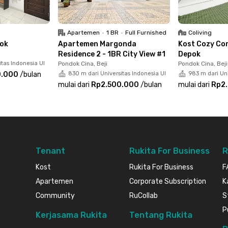
 hanya berjarak 11 menit saja dari Kebun Binatang
 listrik dan air.
Apartemen
•
1 BR
•
Full Furnished
Coliving
pok
Apartemen Margonda
Kost Cozy Co
Residence 2 - 1BR City View #1
Depok
itas Indonesia UI
Pondok Cina, Beji
Pondok Cina, Beji
0.000
/
bulan
830 m dari Universitas Indonesia UI
983 m dari Uni
mulai dari
Rp2.500.000
/
bulan
mulai dari
Rp2
Tenant
Rukita For Business
R
Kost
Rukita For Business
F
Apartemen
Corporate Subscription
K
Community
RuCollab
S
P
Kerjasama Rukita
Tentang Rukita