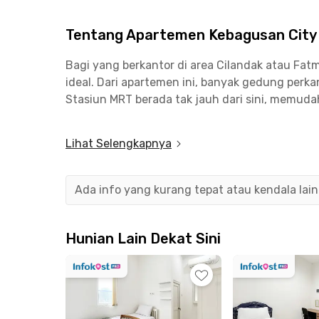
Tentang Apartemen Kebagusan City 
Bagi yang berkantor di area Cilandak atau Fatm
ideal. Dari apartemen ini, banyak gedung perka
Stasiun MRT berada tak jauh dari sini, memuda
Untuk Anda yang mencari kenyamanan dengan f
Lihat Selengkapnya
di Apartemen Kebagusan City Tower C Studio - 
mewah Jakarta ini juga sudah dilengkapi oleh fas
Ada info yang kurang tepat atau kendala lai
Selain itu, hidup akan menjadi lebih mudah de
gratis yang disediakan di unit apartemen ini.
Hunian Lain Dekat Sini
Ingin rajin berolahraga? Tenang, di apartemen 
kolam renang, lapangan tenis, lapangan basket, 
pula ATM, area parkir, taman bermain, serta m