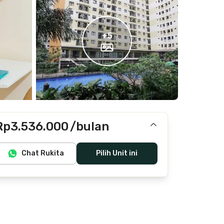
+
5
Rp3.536.000
/bulan
Termasuk IPL, laundry, cleaning
Chat Rukita
Pilih Unit ini