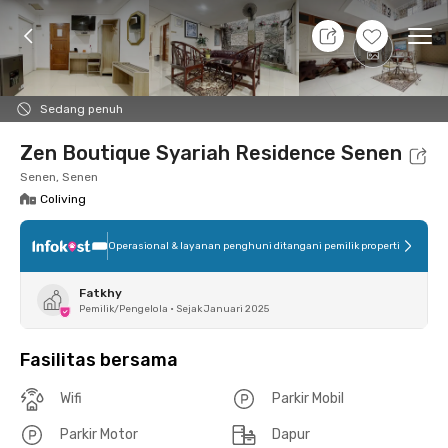
7 Agt 26 - Belum tahu
+
36
Ope
Foto
Fasilitas bersama
Lokasi
Kamar
Atura
Sedang penuh
Zen Boutique Syariah Residence Senen
Senen, Senen
Coliving
Operasional & layanan penghuni ditangani pemilik properti
Fatkhy
Pemilik/Pengelola
•
Sejak Januari 2025
Fasilitas bersama
Wifi
Parkir Mobil
Parkir Motor
Dapur