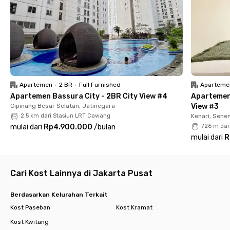
10 menit, sementara untuk ke luar kota bisa menuju Stasiun
Pasar Senen sekitar 9 menit dari kost Senen ini.
Zen Boutique Syariah Residence Senen menyediakan kamar
berfurnitur dengan AC, WiFi, serta pilihan kamar mandi dalam
atau luar yang dilengkapi oleh shower. Tersedia pula dapur dan
area parkir motor. Yuk, segera booking kamar kost Senen
pilihanmu via aplikasi Rukita!
Apartemen
•
2 BR
•
Full Furnished
Aparteme
Apartemen Bassura City - 2BR City View #4
Apartemen
Cipinang Besar Selatan, Jatinegara
View #3
2.5 km dari Stasiun LRT Cawang
Kenari, Sene
mulai dari
Rp4.900.000
/
bulan
726 m dar
mulai dari
R
Cari Kost Lainnya di Jakarta Pusat
Berdasarkan Kelurahan Terkait
Kost Paseban
Kost Kramat
Kost Kwitang