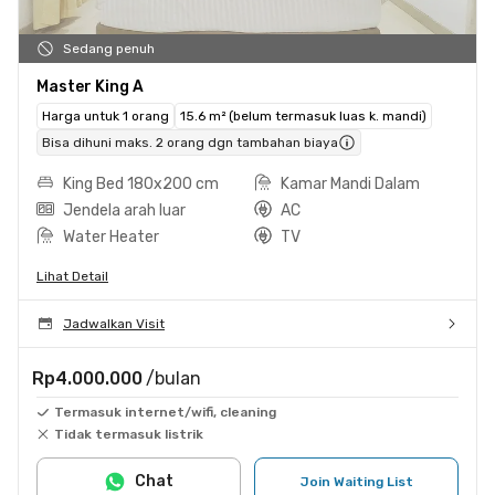
Sedang penuh
Master King A
Harga untuk 1 orang
15.6 m² (belum termasuk luas k. mandi)
Bisa dihuni maks. 2 orang dgn tambahan biaya
King Bed 180x200 cm
Kamar Mandi Dalam
Jendela arah luar
AC
Water Heater
TV
Lihat Detail
Jadwalkan Visit
Rp4.000.000
/bulan
Termasuk internet/wifi, cleaning
Tidak termasuk listrik
Chat
Join Waiting List