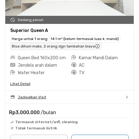
Sedang penuh
Superior Queen A
Harga untuk 1 orang
14.1 m² (belum termasuk luas k. mandi)
Bisa dihuni maks. 2 orang dgn tambahan biaya
Queen Bed 160x200 cm
Kamar Mandi Dalam
Jendela arah dalam
AC
Water Heater
TV
Lihat Detail
Jadwalkan Visit
Rp3.000.000
/bulan
Termasuk internet/wifi, cleaning
Tidak termasuk listrik