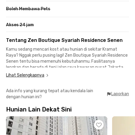
Boleh Membawa Pets
Akses 24 jam
Tentang Zen Boutique Syariah Residence Senen
Kamu sedang mencari kost atau hunian di sekitar Kramat
Raya? Nggak perlu pusing lagi! Zen Boutique Syariah Residence
Senen tentu bisa memenuhi kebutuhanmu. Fasilitasnya
lengkap dan berada
di tepi jalan raya kawasan
pusat Jakarta
yang cocok buat mahasiswa maupun karyawan.
Lihat Selengkapnya
Kost Jakarta Pusat ini berlokasi 3 menit dari Institut Kesenian
Ada info yang kurang tepat atau kendala lain
Jakarta dan 6 menit dari Universitas Indonesia Kampus
Laporkan
dengan hunian ini?
Salemba. Ideal pula bagi karyawan yang bekerja di kawasan
Monas, Salemba, atau Cikini karena kamu cuma butuh nggak
Hunian Lain Dekat Sini
lebih dari 15 menit untuk sampai ke kantor.
Transportasi publik juga nggak terbatas jika kamu tinggal di
kost Kramat Raya ini. Kamu bisa naik KRL Commuter Line dari
Stasiun Cikini atau Stasiun Gondangdia yang berjarak sekitar