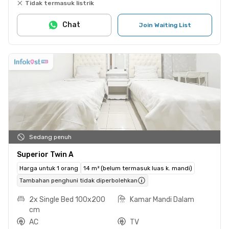
Tidak termasuk listrik
Chat
Join Waiting List
Sedang penuh
Superior Twin A
Harga untuk 1 orang
14 m² (belum termasuk luas k. mandi)
Tambahan penghuni tidak diperbolehkan
2x Single Bed 100x200
Kamar Mandi Dalam
cm
AC
TV