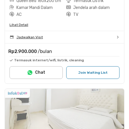
Queen Bed 160x200 cm
Termasuk Listrik
Kamar Mandi Dalam
Jendela arah dalam
AC
TV
Lihat Detail
Jadwalkan Visit
Rp2.900.000
/bulan
Termasuk internet/wifi, listrik, cleaning
Chat
Join Waiting List