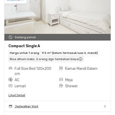
Sedang penuh
Compact Single A
Harga untuk 1 orang
9.5 m² (belum termasuk luas k. mandi)
Bisa dihuni maks. 2 orang dgn tambahan biaya
Full Size Bed 120x200
Kamar Mandi Dalam
cm
AC
Meja
Lemari
Shower
Lihat Detail
Jadwalkan Visit