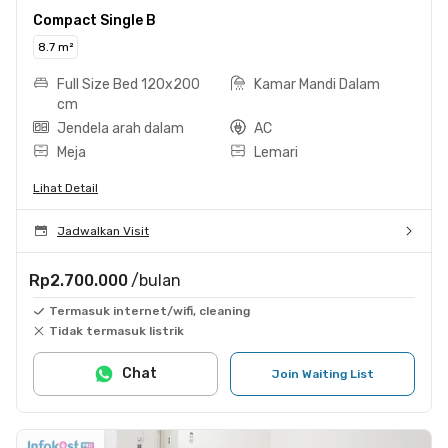
Compact Single B
8.7 m²
Full Size Bed 120x200
Kamar Mandi Dalam
cm
Jendela arah dalam
AC
Meja
Lemari
Lihat Detail
Jadwalkan Visit
Rp2.700.000
/bulan
Termasuk internet/wifi, cleaning
Tidak termasuk listrik
Chat
Join Waiting List