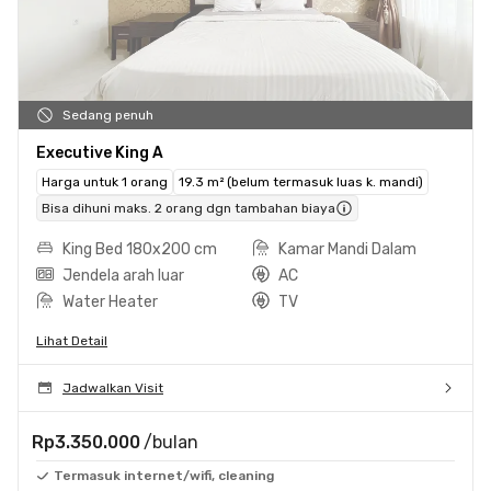
Sedang penuh
Executive King A
Harga untuk 1 orang
19.3 m² (belum termasuk luas k. mandi)
Bisa dihuni maks. 2 orang dgn tambahan biaya
King Bed 180x200 cm
Kamar Mandi Dalam
Jendela arah luar
AC
Water Heater
TV
Lihat Detail
Jadwalkan Visit
Rp3.350.000
/bulan
Termasuk internet/wifi, cleaning