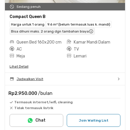
Sedang penuh
Compact Queen B
Harga untuk 1 orang
9.6 m² (belum termasuk luas k. mandi)
Bisa dihuni maks. 2 orang dgn tambahan biaya
Queen Bed 160x200 cm
Kamar Mandi Dalam
AC
TV
Meja
Lemari
Lihat Detail
Jadwalkan Visit
Rp2.950.000
/bulan
Termasuk internet/wifi, cleaning
Tidak termasuk listrik
Chat
Join Waiting List