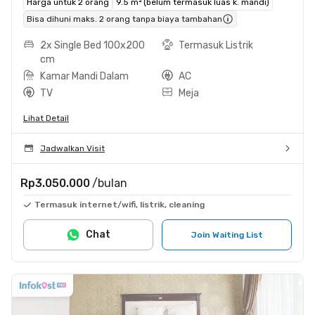
Harga untuk 2 orang
9.5 m² (belum termasuk luas k. mandi)
Bisa dihuni maks. 2 orang tanpa biaya tambahan
2x Single Bed 100x200
Termasuk Listrik
cm
Kamar Mandi Dalam
AC
TV
Meja
Lihat Detail
Jadwalkan Visit
Rp3.050.000
/bulan
Termasuk internet/wifi, listrik, cleaning
Chat
Join Waiting List