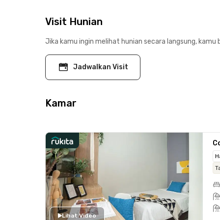
Visit Hunian
Jika kamu ingin melihat hunian secara langsung, kamu b
Jadwalkan Visit
Kamar
C
H
T
Lihat Video