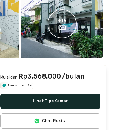
+
16
Rp3.568.000
/bulan
Mulai dari
3 voucher s.d. 7%
Lihat Tipe Kamar
Chat Rukita