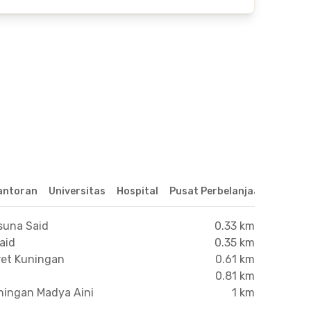
antoran
Universitas
Hospital
Pusat Perbelanjaan & Hibur
suna Said
0.33 km
aid
0.35 km
ret Kuningan
0.61 km
n
0.81 km
ningan Madya Aini
1 km