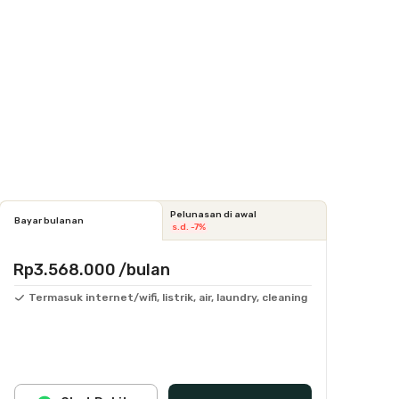
Pelunasan di awal
Bayar bulanan
s.d. -7%
Rp3.568.000
/bulan
Termasuk internet/wifi, listrik, air, laundry, cleaning