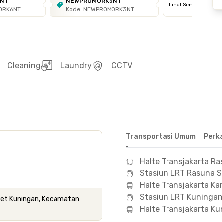
6NT
NEWPROMORK3NT
Lihat Semua
ORK6NT
Kode: NEWPROMORK3NT
Cleaning
Laundry
CCTV
Transportasi Umum
Perk
Halte Transjakarta Ra
Stasiun LRT Rasuna S
Halte Transjakarta Ka
Stasiun LRT Kuninga
Karet Kuningan, Kecamatan
Halte Transjakarta Ku