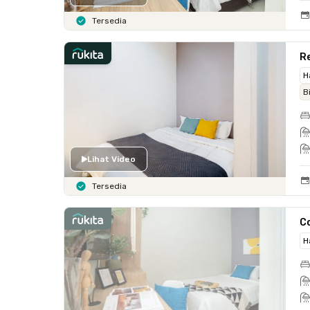
Tersedia
R
H
B
Lihat Video
Tersedia
C
H