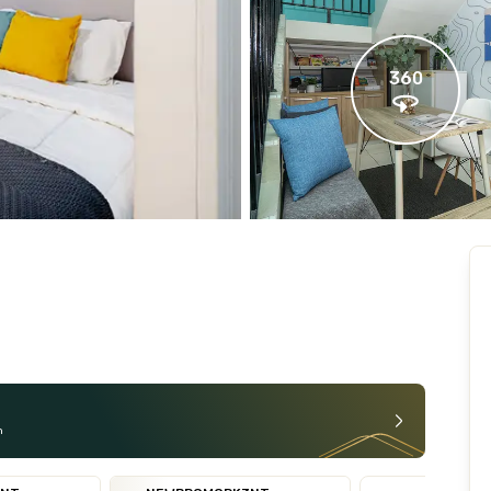
360
n