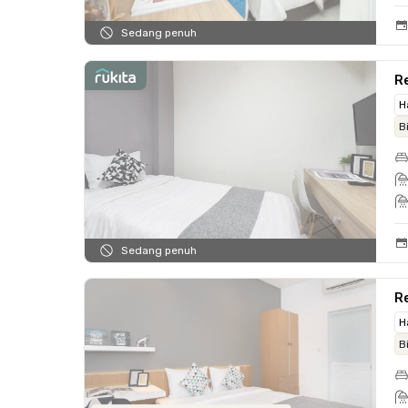
Sedang penuh
Re
H
B
Sedang penuh
R
H
B