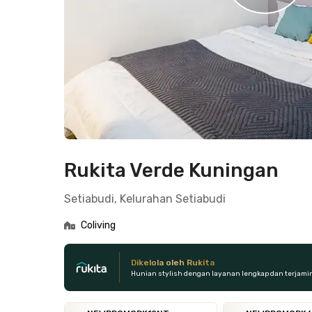
Rukita Verde Kuningan
Setiabudi, Kelurahan Setiabudi
Coliving
Dikelola oleh Rukita
Hunian stylish dengan layanan lengkap dan terjami