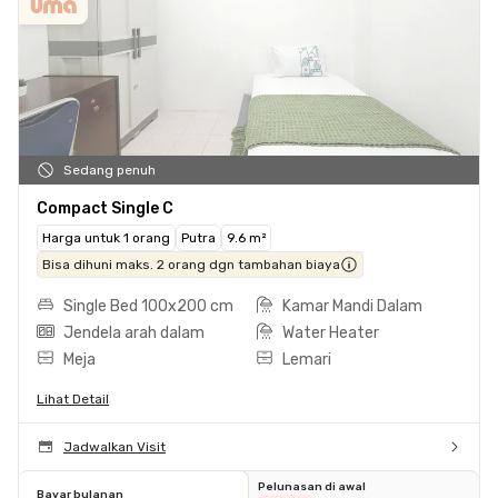
Sedang penuh
Compact Single C
Harga untuk 1 orang
Putra
9.6 m²
Bisa dihuni maks. 2 orang dgn tambahan biaya
Single Bed 100x200 cm
Kamar Mandi Dalam
Jendela arah dalam
Water Heater
Meja
Lemari
Lihat Detail
Jadwalkan Visit
Pelunasan di awal
Bayar bulanan