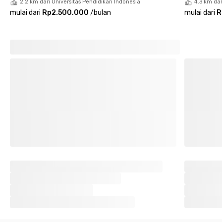
2.2 km dari Universitas Pendidikan Indonesia
4.3 km dar
mulai dari
Rp2.500.000
/
bulan
mulai dari
R