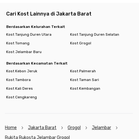
✅ Water heater
Cari Kost Lainnya di Jakarta Barat
Tinggal di Rukita Rukosta Jelambar Grogol bukan cuma soal
tempat beristirahat, tapi juga tentang kenyamanan hidup dan
Berdasarkan Kelurahan Terkait
komunitas yang suportif. Cocok untuk mahasiswa, pekerja,
Kost Tanjung Duren Utara
Kost Tanjung Duren Selatan
atau siapa pun yang ingin hidup praktis di tengah hiruk-pikuk
Jakarta. Yuk, nikmati hunian modern yang lengkap dan
Kost Tomang
Kost Grogol
strategis, hanya di Rukita!
Kost Jelambar Baru
Berdasarkan Kecamatan Terkait
Kost Kebon Jeruk
Kost Palmerah
Kost Tambora
Kost Taman Sari
Kost Kali Deres
Kost Kembangan
Kost Cengkareng
Home
Jakarta Barat
Grogol
Jelambar
Rukita Rukosta Jelambar Grogol