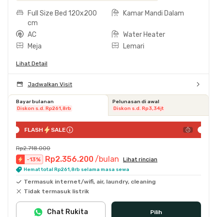
Full Size Bed 120x200
Kamar Mandi Dalam
cm
AC
Water Heater
Meja
Lemari
Lihat Detail
Jadwalkan Visit
Bayar bulanan
Pelunasan di awal
Diskon s.d. Rp261,8rb
Diskon s.d. Rp3,34jt
FLASH
SALE
Rp2.718.000
Rp2.356.200
/bulan
-
13
%
Lihat rincian
Hemat total Rp261,8rb selama masa sewa
Termasuk internet/wifi, air, laundry, cleaning
Tidak termasuk listrik
Chat Rukita
Pilih