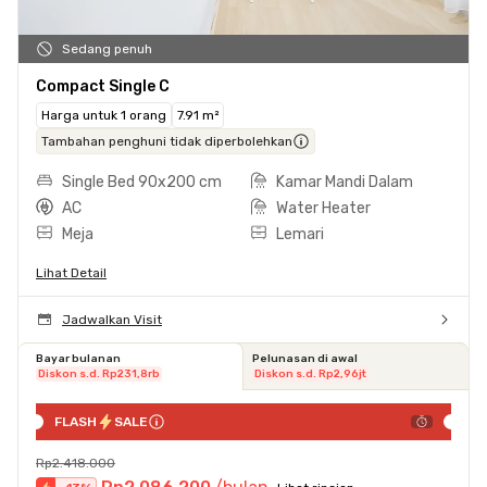
Sedang penuh
Compact Single C
Harga untuk 1 orang
7.91 m²
Tambahan penghuni tidak diperbolehkan
Single Bed 90x200 cm
Kamar Mandi Dalam
AC
Water Heater
Meja
Lemari
Lihat Detail
Jadwalkan Visit
Bayar bulanan
Pelunasan di awal
Diskon s.d. Rp231,8rb
Diskon s.d. Rp2,96jt
FLASH
SALE
Rp2.418.000