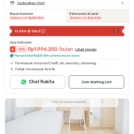
Jadwalkan Visit
Bayar bulanan
Pelunasan di awal
Diskon s.d. Rp221,8rb
Diskon s.d. Rp2,83jt
FLASH
SALE
Rp2.318.000
Rp1.996.200
/bulan
-
13
%
Lihat rincian
Hemat total Rp221,8rb selama masa sewa
Termasuk internet/wifi, air, laundry, cleaning
Tidak termasuk listrik
Chat Rukita
Join Waiting List