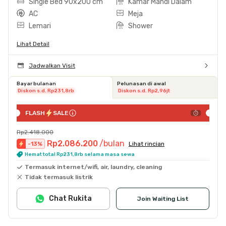
Single Bed 90x200 cm
Kamar Mandi Dalam
AC
Meja
Lemari
Shower
Lihat Detail
Jadwalkan Visit
Bayar bulanan
Pelunasan di awal
Diskon s.d. Rp231,8rb
Diskon s.d. Rp2,96jt
FLASH
SALE
Rp2.418.000
Rp2.086.200
/bulan
-
13
%
Lihat rincian
Hemat total Rp231,8rb selama masa sewa
Termasuk internet/wifi, air, laundry, cleaning
Tidak termasuk listrik
Chat Rukita
Join Waiting List