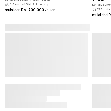
View #3
2.6 km dari BINUS University
Kenari, Sene
Fasilitas Kamar & Bangunan Lengkap:
mulai dari
Rp1.700.000
/
bulan
726 m dar
mulai dari
R
✅ WiFi super cepat
✅ Area parkir
✅ Layanan laundry
✅ Pembersihan kamar (cleaning room)
✅ Dapur bersama
✅ Area komunal
✅ Rooftop untuk bersantai
✅ Kamar mandi berfurnitur lengkap
✅ AC di setiap kamar
✅ Kamar mandi dalam