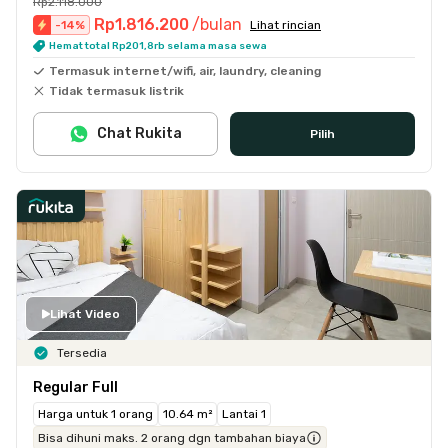
Rp2.118.000
Rp1.816.200
/bulan
-
14
%
Lihat rincian
Hemat total Rp201,8rb selama masa sewa
Termasuk internet/wifi, air, laundry, cleaning
Tidak termasuk listrik
Chat Rukita
Pilih
Lihat Video
Tersedia
Regular Full
Harga untuk 1 orang
10.64 m²
Lantai 1
Bisa dihuni maks. 2 orang dgn tambahan biaya