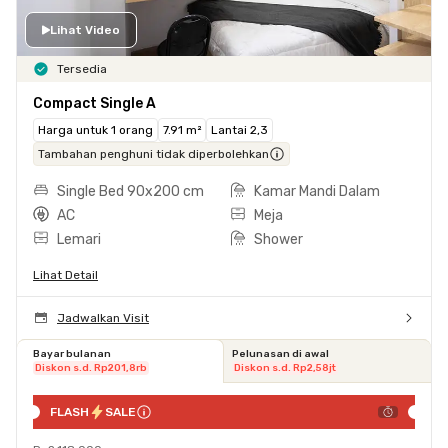
Lihat Video
Tersedia
Compact Single A
Harga untuk 1 orang
7.91 m²
Lantai 2,3
Tambahan penghuni tidak diperbolehkan
Single Bed 90x200 cm
Kamar Mandi Dalam
AC
Meja
Lemari
Shower
Lihat Detail
Jadwalkan Visit
Bayar bulanan
Pelunasan di awal
Diskon s.d. Rp201,8rb
Diskon s.d. Rp2,58jt
FLASH
SALE