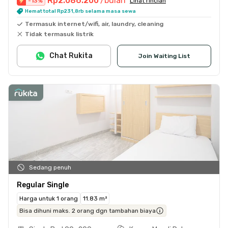
Rp2.086.200
/bulan
-
13
%
Lihat rincian
Hemat total Rp231,8rb selama masa sewa
Termasuk internet/wifi, air, laundry, cleaning
Tidak termasuk listrik
Chat Rukita
Join Waiting List
Sedang penuh
Regular Single
Harga untuk 1 orang
11.83 m²
Bisa dihuni maks. 2 orang dgn tambahan biaya