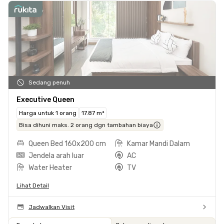
Sedang penuh
Executive Queen
Harga untuk 1 orang
17.87 m²
Bisa dihuni maks. 2 orang dgn tambahan biaya
Queen Bed 160x200 cm
Kamar Mandi Dalam
Jendela arah luar
AC
Water Heater
TV
Lihat Detail
Jadwalkan Visit