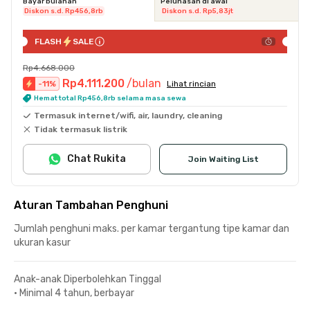
Bayar bulanan
Pelunasan di awal
Diskon s.d. Rp456,8rb
Diskon s.d. Rp5,83jt
FLASH
SALE
Rp4.668.000
Rp4.111.200
/bulan
-
11
%
Lihat rincian
Hemat total Rp456,8rb selama masa sewa
Termasuk internet/wifi, air, laundry, cleaning
Tidak termasuk listrik
Chat Rukita
Join Waiting List
Aturan Tambahan Penghuni
Jumlah penghuni maks. per kamar tergantung tipe kamar dan
ukuran kasur
Anak-anak Diperbolehkan Tinggal
•
Minimal 4 tahun, berbayar